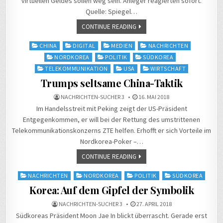
virtuellen Geldes sollen weg sein. Anleger reagierten sofort.
Quelle: Spiegel…
CONTINUE READING
Posted
CHINA
DIGITAL
MEDIEN
NACHRICHTEN
in
NORDKOREA
POLITIK
SÜDKOREA
TELEKOMMUNIKATION
USA
WIRTSCHAFT
Trumps seltsame China-Taktik
NACHRICHTEN-SUCHER 3
16. MAI 2018
Im Handelsstreit mit Peking zeigt der US-Präsident
Entgegenkommen, er will bei der Rettung des umstrittenen
Telekommunikationskonzerns ZTE helfen. Erhofft er sich Vorteile im
Nordkorea-Poker –…
CONTINUE READING
Posted
NACHRICHTEN
NORDKOREA
POLITIK
SÜDKOREA
in
Korea: Auf dem Gipfel der Symbolik
NACHRICHTEN-SUCHER 3
27. APRIL 2018
Südkoreas Präsident Moon Jae In blickt überrascht. Gerade erst