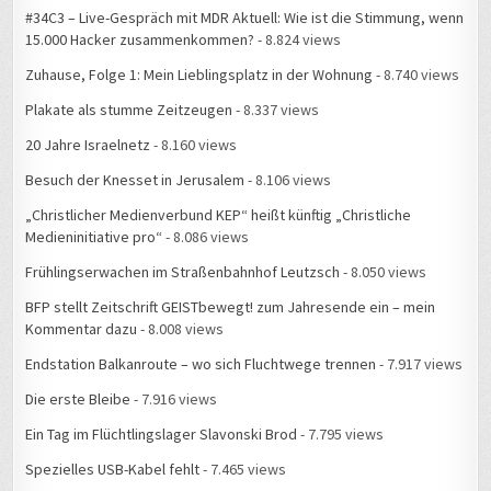
15.000 Hacker zusammenkommen?
- 8.824 views
Zuhause, Folge 1: Mein Lieblingsplatz in der Wohnung
- 8.740 views
Plakate als stumme Zeitzeugen
- 8.337 views
20 Jahre Israelnetz
- 8.160 views
Besuch der Knesset in Jerusalem
- 8.106 views
„Christlicher Medienverbund KEP“ heißt künftig „Christliche
Medieninitiative pro“
- 8.086 views
Frühlingserwachen im Straßenbahnhof Leutzsch
- 8.050 views
BFP stellt Zeitschrift GEISTbewegt! zum Jahresende ein – mein
Kommentar dazu
- 8.008 views
Endstation Balkanroute – wo sich Fluchtwege trennen
- 7.917 views
Die erste Bleibe
- 7.916 views
Ein Tag im Flüchtlingslager Slavonski Brod
- 7.795 views
Spezielles USB-Kabel fehlt
- 7.465 views
Service zum Selbermachen: Mein letztes Mal bei IKEA
- 7.129 views