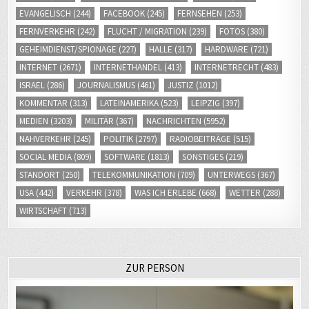
FERNVERKEHR
(242)
FLUCHT / MIGRATION
(239)
FOTOS
(380)
GEHEIMDIENST/SPIONAGE
(227)
HALLE
(317)
HARDWARE
(721)
INTERNET
(2671)
INTERNETHANDEL
(413)
INTERNETRECHT
(483)
ISRAEL
(286)
JOURNALISMUS
(461)
JUSTIZ
(1012)
KOMMENTAR
(313)
LATEINAMERIKA
(523)
LEIPZIG
(397)
MEDIEN
(3203)
MILITÄR
(367)
NACHRICHTEN
(5952)
NAHVERKEHR
(245)
POLITIK
(2797)
RADIOBEITRÄGE
(515)
SOCIAL MEDIA
(809)
SOFTWARE
(1813)
SONSTIGES
(219)
STANDORT
(250)
TELEKOMMUNIKATION
(709)
UNTERWEGS
(367)
USA
(442)
VERKEHR
(378)
WAS ICH ERLEBE
(668)
WETTER
(288)
WIRTSCHAFT
(713)
ZUR PERSON