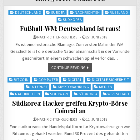
Posted
DEUTSCHLAND
EUROPA
NACHRICHTEN
RUSSLAND
in
SÜDKOREA
Fußball-WM: Deutschland ist raus!
NACHRICHTEN-SUCHER 5
27. JUNI 2018
Es ist eine historische Blamage: Zum ersten Mal in der WM-
Geschichte ist die deutsche Nationalmannschaft in der Vorrunde
gescheitert. In einem schwachen Spiel verlor das…
CONTINUE READING
Posted
BITCOIN
COMPUTER
DIGITAL
DIGITALE SICHERHEIT
in
INTERNET
KRYPTOWÄHRUNG
MEDIEN
NACHRICHTEN
SOFTWARE
SÜDKOREA
WIRTSCHAFT
Südkorea: Hacker greifen Krypto-Börse
Coinrail an
NACHRICHTEN-SUCHER 3
11. JUNI 2018
Eine südkoreanische Handelsplattform für Kryptowährungen wie
Bitcoin ist gehackt worden. Rund 30 Prozent des gehandelten