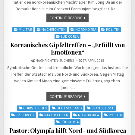
hat er den nordkoreanischen Machthaber Kim Jong Un an der
Demarkationslinie im Grenzort Panmunjom begrüsst. Da…
CONTINUE READING
Posted
MILITÄR
NACHRICHTEN
NORDKOREA
POLITIK
in
SÜDKOREA
Koreanisches Gipfeltreffen – „Erfüllt von
Emotionen“
NACHRICHTEN-SUCHER 3
27. APRIL 2018
Symbolische Gesten und freundliche Worte prägen das historische
Treffen der Staatschefs von Nord- und Südkorea. Gegen Mittag
wollen Kim und Moon eine gemeinsame Erklärung abgeben.
(mehr…
CONTINUE READING
Posted
CHRISTLICHES
DEUTSCHLAND
EVANGELISCH
in
FREIKIRCHE
NACHRICHTEN
NORDKOREA
POLITIK
SÜDKOREA
Pastor: Olympia hilft Nord- und Südkorea