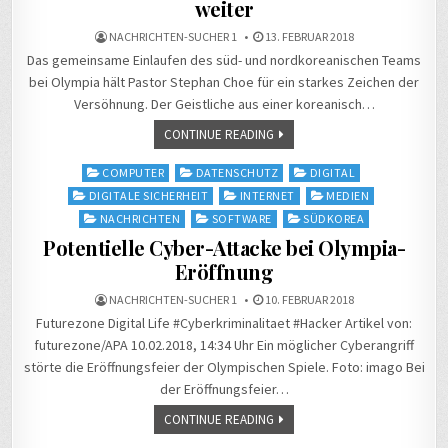
weiter
NACHRICHTEN-SUCHER 1
13. FEBRUAR 2018
Das gemeinsame Einlaufen des süd- und nordkoreanischen Teams
bei Olympia hält Pastor Stephan Choe für ein starkes Zeichen der
Versöhnung. Der Geistliche aus einer koreanisch…
CONTINUE READING
Posted
COMPUTER
DATENSCHUTZ
DIGITAL
in
DIGITALE SICHERHEIT
INTERNET
MEDIEN
NACHRICHTEN
SOFTWARE
SÜDKOREA
Potentielle Cyber-Attacke bei Olympia-
Eröffnung
NACHRICHTEN-SUCHER 1
10. FEBRUAR 2018
Futurezone Digital Life #Cyberkriminalitaet #Hacker Artikel von:
futurezone/APA 10.02.2018, 14:34 Uhr Ein möglicher Cyberangriff
störte die Eröffnungsfeier der Olympischen Spiele. Foto: imago Bei
der Eröffnungsfeier…
CONTINUE READING