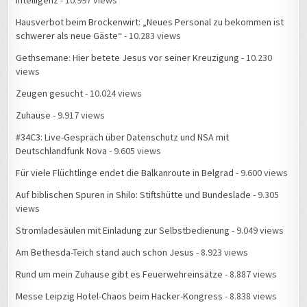
Hausverbot beim Brockenwirt: „Neues Personal zu bekommen ist
schwerer als neue Gäste“
- 10.283 views
Gethsemane: Hier betete Jesus vor seiner Kreuzigung
- 10.230
views
Zeugen gesucht
- 10.024 views
Zuhause
- 9.917 views
#34C3: Live-Gespräch über Datenschutz und NSA mit
Deutschlandfunk Nova
- 9.605 views
Für viele Flüchtlinge endet die Balkanroute in Belgrad
- 9.600 views
Auf biblischen Spuren in Shilo: Stiftshütte und Bundeslade
- 9.305
views
Stromladesäulen mit Einladung zur Selbstbedienung
- 9.049 views
Am Bethesda-Teich stand auch schon Jesus
- 8.923 views
Rund um mein Zuhause gibt es Feuerwehreinsätze
- 8.887 views
Messe Leipzig Hotel-Chaos beim Hacker-Kongress
- 8.838 views
#34C3 – Live-Gespräch mit MDR Aktuell: Wie ist die Stimmung, wenn