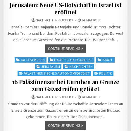
Jerusalem: Neue US-Botschaft in Israel ist
eröffnet
NACHRICHTEN-SUCHER 3
14. MAI 2018
Israels Premier Benjamin Netanjahu und Donald Trumps Tochter
Ivanka Trump sind bei dem Festakt in Jerusalem zugegen. Derweil
eskalieren im Gazastreifen die Proteste. Die US-Botschaft…
CONTINUE READING
Posted
GAZASTREIFEN
HAUPTSTADTKONFLIKT
ISRAEL
in
JERUSALEM
NACHRICHTEN
PALÄSTINENSISCHES AUTONOMIEGEBIET
POLITIK
16 Palästinenser bei Unruhen an Grenze
zum Gazastreifen getötet
NACHRICHTEN-SUCHER 1
14. MAI 2018
Stunden vor der Eröffnung der US-Botschaft in Jerusalem ist es an
Israels Grenze zum Gazastreifen zu dem befürchteten Blutbad
gekommen. Bis zu eine Million Palästinenser…
CONTINUE READING