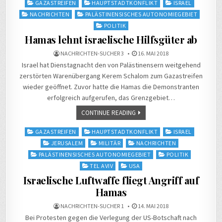
Posted
GAZASTREIFEN
HAUPTSTADTKONFLIKT
ISRAEL
in
NACHRICHTEN
PALÄSTINENSISCHES AUTONOMIEGEBIET
POLITIK
Hamas lehnt israelische Hilfsgüter ab
NACHRICHTEN-SUCHER 3
16. MAI 2018
Israel hat Dienstagnacht den von Palästinensern weitgehend
zerstörten Warenübergang Kerem Schalom zum Gazastreifen
wieder geöffnet. Zuvor hatte die Hamas die Demonstranten
erfolgreich aufgerufen, das Grenzgebiet…
CONTINUE READING
Posted
GAZASTREIFEN
HAUPTSTADTKONFLIKT
ISRAEL
in
JERUSALEM
MILITÄR
NACHRICHTEN
PALÄSTINENSISCHES AUTONOMIEGEBIET
POLITIK
TEL AVIV
USA
Israelische Luftwaffe fliegt Angriff auf
Hamas
NACHRICHTEN-SUCHER 1
14. MAI 2018
Bei Protesten gegen die Verlegung der US-Botschaft nach