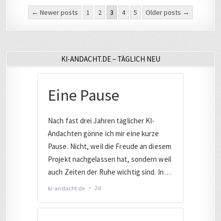
Seitennummerierung
← Newer posts
1
2
3
4
5
Older posts →
der
Beiträge
KI-ANDACHT.DE – TÄGLICH NEU