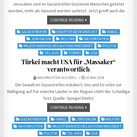
Jerusalem sind im Gazastreifen Dutzende Menschen getötet
worden, mehr als tausend wurden verletzt. Jetzt greift auch die…
CONTINUE READING
Posted
GAZASTREIFEN
HAUPTSTADTKONFLIKT
ISRAEL
in
JERUSALEM
MILITÄR
NACHRICHTEN
PALÄSTINENSISCHES AUTONOMIEGEBIET
POLITIK
TEL AVIV
TÜRKEI
USA
Türkei macht USA für „Massaker“
verantwortlich
NACHRICHTEN-SUCHER 1
14. MAI 2018
Die Gewalt im Gazastreifen eskaliert, Uno und EU rufen zur
Mäßigung auf. Für manche Länder in der Region steht der Schuldige
fest. Quelle: Spiegel (mehr)
CONTINUE READING
Posted
GAZASTREIFEN
ISRAEL
JERUSALEM
MILITÄR
in
NACHRICHTEN
PALÄSTINENSISCHES AUTONOMIEGEBIET
POLITIK
TEL AVIV
USA