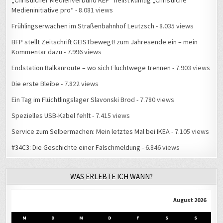
„Christlicher Medienverbund KEP“ heißt künftig „Christliche
Medieninitiative pro“
- 8.081 views
Frühlingserwachen im Straßenbahnhof Leutzsch
- 8.035 views
BFP stellt Zeitschrift GEISTbewegt! zum Jahresende ein – mein
Kommentar dazu
- 7.996 views
Endstation Balkanroute – wo sich Fluchtwege trennen
- 7.903 views
Die erste Bleibe
- 7.822 views
Ein Tag im Flüchtlingslager Slavonski Brod
- 7.780 views
Spezielles USB-Kabel fehlt
- 7.415 views
Service zum Selbermachen: Mein letztes Mal bei IKEA
- 7.105 views
#34C3: Die Geschichte einer Falschmeldung
- 6.846 views
WAS ERLEBTE ICH WANN?
August 2026
M
D
M
D
F
S
S