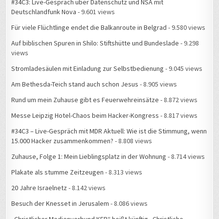
#34C3: Live-Gespräch über Datenschutz und NSA mit
Deutschlandfunk Nova
- 9.601 views
Für viele Flüchtlinge endet die Balkanroute in Belgrad
- 9.580 views
Auf biblischen Spuren in Shilo: Stiftshütte und Bundeslade
- 9.298
views
Stromladesäulen mit Einladung zur Selbstbedienung
- 9.045 views
Am Bethesda-Teich stand auch schon Jesus
- 8.905 views
Rund um mein Zuhause gibt es Feuerwehreinsätze
- 8.872 views
Messe Leipzig Hotel-Chaos beim Hacker-Kongress
- 8.817 views
#34C3 – Live-Gespräch mit MDR Aktuell: Wie ist die Stimmung, wenn
15.000 Hacker zusammenkommen?
- 8.808 views
Zuhause, Folge 1: Mein Lieblingsplatz in der Wohnung
- 8.714 views
Plakate als stumme Zeitzeugen
- 8.313 views
20 Jahre Israelnetz
- 8.142 views
Besuch der Knesset in Jerusalem
- 8.086 views