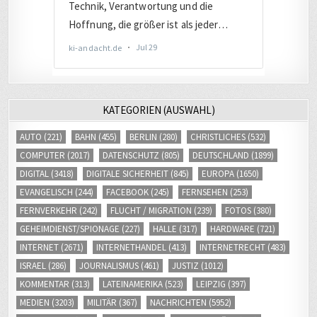
KATEGORIEN (AUSWAHL)
AUTO
(221)
BAHN
(455)
BERLIN
(280)
CHRISTLICHES
(532)
COMPUTER
(2017)
DATENSCHUTZ
(805)
DEUTSCHLAND
(1899)
DIGITAL
(3418)
DIGITALE SICHERHEIT
(845)
EUROPA
(1650)
EVANGELISCH
(244)
FACEBOOK
(245)
FERNSEHEN
(253)
FERNVERKEHR
(242)
FLUCHT / MIGRATION
(239)
FOTOS
(380)
GEHEIMDIENST/SPIONAGE
(227)
HALLE
(317)
HARDWARE
(721)
INTERNET
(2671)
INTERNETHANDEL
(413)
INTERNETRECHT
(483)
ISRAEL
(286)
JOURNALISMUS
(461)
JUSTIZ
(1012)
KOMMENTAR
(313)
LATEINAMERIKA
(523)
LEIPZIG
(397)
MEDIEN
(3203)
MILITÄR
(367)
NACHRICHTEN
(5952)