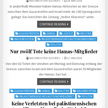
NACHRICHTEN-SUCHER 3
18. MAI 2018
In anderthalb Monaten haben Hamas-Aktivisten an der Grenze
zwischen dem Gazastreifen und Israel mehr als 100 Sprengsätze
gelegt. Das berichtet die Zeitung „Yediot Aharonot“ unter…
CONTINUE READING
Posted
GAZASTREIFEN
ISRAEL
JUSTIZ
MILITÄR
in
NACHRICHTEN
PALÄSTINENSISCHES AUTONOMIEGEBIET
POLITIK
Nur zwölf Tote keine Hamas-Mitglieder
NACHRICHTEN-SUCHER 1
17. MAI 2018
Von den 62 Toten der Unruhen am Montag und Dienstag entlang der
Grenze zwischen Israel und dem Gazastreifen waren 50 Mitglieder
der Hamas. Das hat…
CONTINUE READING
Posted
GAZASTREIFEN
ISRAEL
MILITÄR
NACHRICHTEN
in
PALÄSTINENSISCHES AUTONOMIEGEBIET
POLITIK
Keine Verletzten bei palästinensischen