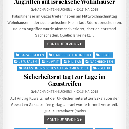
Angriffen auf israelische Wohnhäuser
NACHRICHTEN-SUCHER 1
17. MAI 2018
Palästinenser im Gazastreifen haben am Mittwochnachmittag
Wohnhäuser in der südisraelischen Kleinstadt Sderot beschossen.
Bei den Angriffen wurde niemand verletzt, aber es entstand
Sachschaden. Quelle: Israelnetz…
CONTINUE READING
Posted
GAZASTREIFEN
HAUPTSTADTKONFLIKT
ISRAEL
in
JERUSALEM
KUWAIT
MILITÄR
NACHRICHTEN
PALÄSTINENSISCHES AUTONOMIEGEBIET
POLITIK
Sicherheitsrat tagt zur Lage im
Gazastreifen
NACHRICHTEN-SUCHER 3
16. MAI 2018
Auf Antrag Kuwaits hat der UN-Sicherheitsrat zur Eskalation der
Gewalt im Gazastreifen getagt. Israel wurde formell verurteilt.
Quelle: Israelnetz (mehr)
CONTINUE READING