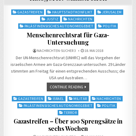
Posted
GAZASTREIFEN
HAUPTSTADTKONFLIKT
JERUSALEM
in
JUSTIZ
NACHRICHTEN
PALÄSTINENSISCHES AUTONOMIEGEBIET
POLITIK
Menschenrechtsrat für Gaza-
Untersuchung
NACHRICHTEN-SUCHER 3
18. MAI 2018
Der UN-Menschenrechtsrat (UNHRC) will das Vorgehen der
israelischen Armee am Gaza-Grenzzaun untersuchen. 29 Länder
stimmten am Freitag für einen entsprechenden Ausschuss; die
USA und Australien…
CONTINUE READING
Posted
GAZASTREIFEN
ISRAEL
MILITÄR
NACHRICHTEN
in
PALÄSTINENSISCHES AUTONOMIEGEBIET
POLITIK
TERROR
Gazastreifen – Über 100 Sprengsätze in
sechs Wochen