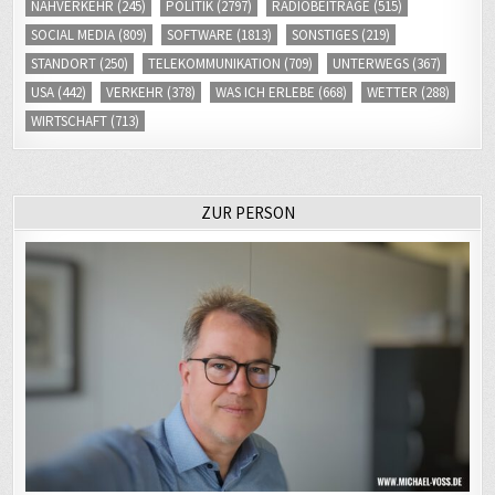
NAHVERKEHR
(245)
POLITIK
(2797)
RADIOBEITRÄGE
(515)
SOCIAL MEDIA
(809)
SOFTWARE
(1813)
SONSTIGES
(219)
STANDORT
(250)
TELEKOMMUNIKATION
(709)
UNTERWEGS
(367)
USA
(442)
VERKEHR
(378)
WAS ICH ERLEBE
(668)
WETTER
(288)
WIRTSCHAFT
(713)
ZUR PERSON