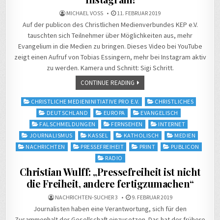
MICHAEL VOSS
11. FEBRUAR 2019
Auf der publicon des Christlichen Medienverbundes KEP e.V.
tauschten sich Teilnehmer über Möglichkeiten aus, mehr
Evangelium in die Medien zu bringen. Dieses Video bei YouTube
zeigt einen Aufruf von Tobias Essingern, mehr bei Instagram aktiv
zu werden. Kamera und Schnitt: Sigi Schritt.
CONTINUE READING
Posted
CHRISTLICHE MEDIENINITIATIVE PRO E.V.
CHRISTLICHES
in
DEUTSCHLAND
EUROPA
EVANGELISCH
FALSCHMELDUNGEN
FERNSEHEN
INTERNET
JOURNALISMUS
KASSEL
KATHOLISCH
MEDIEN
NACHRICHTEN
PRESSEFREIHEIT
PRINT
PUBLICON
RADIO
Christian Wulff: „Pressefreiheit ist nicht
die Freiheit, andere fertigzumachen“
NACHRICHTEN-SUCHER 3
9. FEBRUAR 2019
Journalisten haben eine Verantwortung, sich für den
Zusammenhalt der Gesellschaft einzusetzen. Das hat der frühere