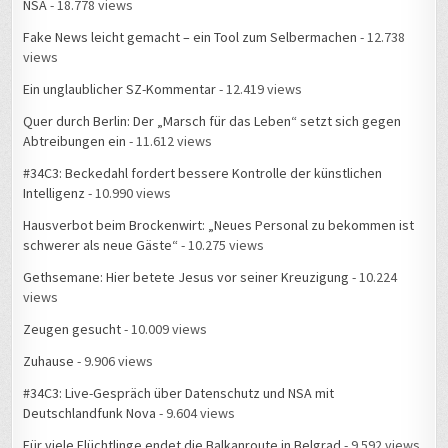
NSA
- 18.778 views
Fake News leicht gemacht – ein Tool zum Selbermachen
- 12.738
views
Ein unglaublicher SZ-Kommentar
- 12.419 views
Quer durch Berlin: Der „Marsch für das Leben“ setzt sich gegen
Abtreibungen ein
- 11.612 views
#34C3: Beckedahl fordert bessere Kontrolle der künstlichen
Intelligenz
- 10.990 views
Hausverbot beim Brockenwirt: „Neues Personal zu bekommen ist
schwerer als neue Gäste“
- 10.275 views
Gethsemane: Hier betete Jesus vor seiner Kreuzigung
- 10.224
views
Zeugen gesucht
- 10.009 views
Zuhause
- 9.906 views
#34C3: Live-Gespräch über Datenschutz und NSA mit
Deutschlandfunk Nova
- 9.604 views
Für viele Flüchtlinge endet die Balkanroute in Belgrad
- 9.592 views