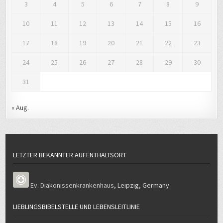
3
4
5
6
7
8
9
10
11
12
13
14
15
16
17
18
19
20
21
22
23
24
25
26
27
28
29
30
31
« Aug.
LETZTER BEKANNTER AUFENTHALTSORT
Ev. Diakonissenkrankenhaus
,
Leipzig
,
Germany
LIEBLINGSBIBELSTELLE UND LEBENSLEITLINIE