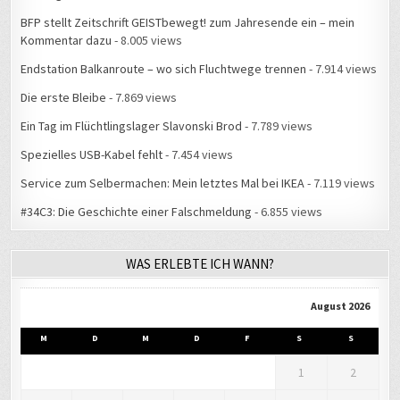
BFP stellt Zeitschrift GEISTbewegt! zum Jahresende ein – mein
Kommentar dazu
- 8.005 views
Endstation Balkanroute – wo sich Fluchtwege trennen
- 7.914 views
Die erste Bleibe
- 7.869 views
Ein Tag im Flüchtlingslager Slavonski Brod
- 7.789 views
Spezielles USB-Kabel fehlt
- 7.454 views
Service zum Selbermachen: Mein letztes Mal bei IKEA
- 7.119 views
#34C3: Die Geschichte einer Falschmeldung
- 6.855 views
WAS ERLEBTE ICH WANN?
August 2026
M
D
M
D
F
S
S
1
2