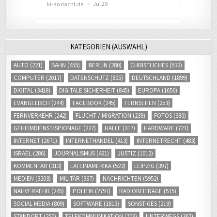
KATEGORIEN (AUSWAHL)
AUTO
(221)
BAHN
(455)
BERLIN
(280)
CHRISTLICHES
(532)
COMPUTER
(2017)
DATENSCHUTZ
(805)
DEUTSCHLAND
(1899)
DIGITAL
(3418)
DIGITALE SICHERHEIT
(845)
EUROPA
(1650)
EVANGELISCH
(244)
FACEBOOK
(245)
FERNSEHEN
(253)
FERNVERKEHR
(242)
FLUCHT / MIGRATION
(239)
FOTOS
(380)
GEHEIMDIENST/SPIONAGE
(227)
HALLE
(317)
HARDWARE
(721)
INTERNET
(2671)
INTERNETHANDEL
(413)
INTERNETRECHT
(483)
ISRAEL
(286)
JOURNALISMUS
(461)
JUSTIZ
(1012)
KOMMENTAR
(313)
LATEINAMERIKA
(523)
LEIPZIG
(397)
MEDIEN
(3203)
MILITÄR
(367)
NACHRICHTEN
(5952)
NAHVERKEHR
(245)
POLITIK
(2797)
RADIOBEITRÄGE
(515)
SOCIAL MEDIA
(809)
SOFTWARE
(1813)
SONSTIGES
(219)
STANDORT
(250)
TELEKOMMUNIKATION
(709)
UNTERWEGS
(367)