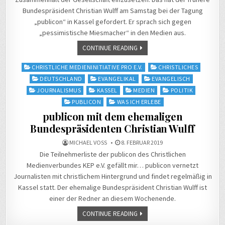
Bundespräsident Christian Wulff am Samstag bei der Tagung
„publicon“ in Kassel gefordert. Er sprach sich gegen
„pessimistische Miesmacher“ in den Medien aus.
CONTINUE READING
Posted
CHRISTLICHE MEDIENINITIATIVE PRO E.V.
CHRISTLICHES
in
DEUTSCHLAND
EVANGELIKAL
EVANGELISCH
JOURNALISMUS
KASSEL
MEDIEN
POLITIK
PUBLICON
WAS ICH ERLEBE
publicon mit dem ehemaligen
Bundespräsidenten Christian Wulff
MICHAEL VOSS
8. FEBRUAR 2019
Die Teilnehmerliste der publicon des Christlichen
Medienverbundes KEP e.V. gefällt mir… publicon vernetzt
Journalisten mit christlichem Hintergrund und findet regelmäßig in
Kassel statt. Der ehemalige Bundespräsident Christian Wulff ist
einer der Redner an diesem Wochenende.
CONTINUE READING