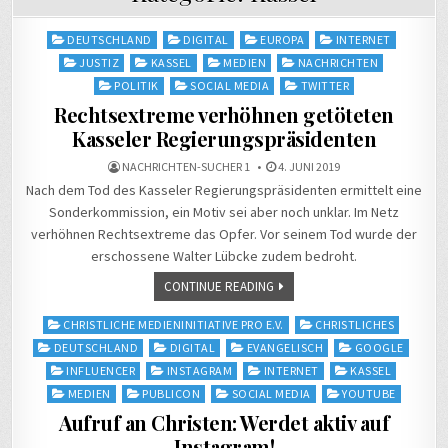
Posted
DEUTSCHLAND
DIGITAL
EUROPA
INTERNET
in
JUSTIZ
KASSEL
MEDIEN
NACHRICHTEN
POLITIK
SOCIAL MEDIA
TWITTER
Rechtsextreme verhöhnen getöteten
Kasseler Regierungspräsidenten
NACHRICHTEN-SUCHER 1
4. JUNI 2019
Nach dem Tod des Kasseler Regierungspräsidenten ermittelt eine
Sonderkommission, ein Motiv sei aber noch unklar. Im Netz
verhöhnen Rechtsextreme das Opfer. Vor seinem Tod wurde der
erschossene Walter Lübcke zudem bedroht.
CONTINUE READING
Posted
CHRISTLICHE MEDIENINITIATIVE PRO E.V.
CHRISTLICHES
in
DEUTSCHLAND
DIGITAL
EVANGELISCH
GOOGLE
INFLUENCER
INSTAGRAM
INTERNET
KASSEL
MEDIEN
PUBLICON
SOCIAL MEDIA
YOUTUBE
Aufruf an Christen: Werdet aktiv auf
Instagram!