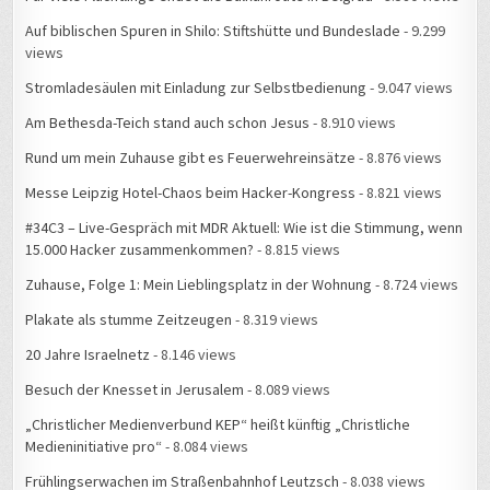
Auf biblischen Spuren in Shilo: Stiftshütte und Bundeslade
- 9.299
views
Stromladesäulen mit Einladung zur Selbstbedienung
- 9.047 views
Am Bethesda-Teich stand auch schon Jesus
- 8.910 views
Rund um mein Zuhause gibt es Feuerwehreinsätze
- 8.876 views
Messe Leipzig Hotel-Chaos beim Hacker-Kongress
- 8.821 views
#34C3 – Live-Gespräch mit MDR Aktuell: Wie ist die Stimmung, wenn
15.000 Hacker zusammenkommen?
- 8.815 views
Zuhause, Folge 1: Mein Lieblingsplatz in der Wohnung
- 8.724 views
Plakate als stumme Zeitzeugen
- 8.319 views
20 Jahre Israelnetz
- 8.146 views
Besuch der Knesset in Jerusalem
- 8.089 views
„Christlicher Medienverbund KEP“ heißt künftig „Christliche
Medieninitiative pro“
- 8.084 views
Frühlingserwachen im Straßenbahnhof Leutzsch
- 8.038 views