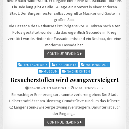
heute nach Halberstadt. Er begann hier seine Deutschland-Tournee.
Ein Jahr lang gibt es alle 14 Tage ein Konzert in einer anderen
Stadt. Der Bürgermeister selbst begrüßte Musiker und Gäste im
großen Saal.
Die Fassade des Rathauses ist übrigens vor 20 Jahren nach alten
Fotos gestaltet worden, da das eigentlich Gebäude im Krieg
zerstört wurde. Hinter der Fassade entstand ein Neubau, der eine
moderne Fassade hat.
CONTINUE READING
Posted
DEUTSCHLAND
GESCHICHTE
HALBERSTADT
in
MUSEUM
NACHRICHTEN
Besucherstollen wird zwangsversteigert
NACHRICHTEN-SUCHER 1
12. SEPTEMBER 2017
Ein wichtiger Erinnerungsort könnte verloren gehen: Die Stadt
Halberstadt lässt am Dienstag Grundstücke rund um das frühere
KZ Langenstein-Zwieberge zwangsversteigern. Darunter ist auch
der Eingang…
CONTINUE READING