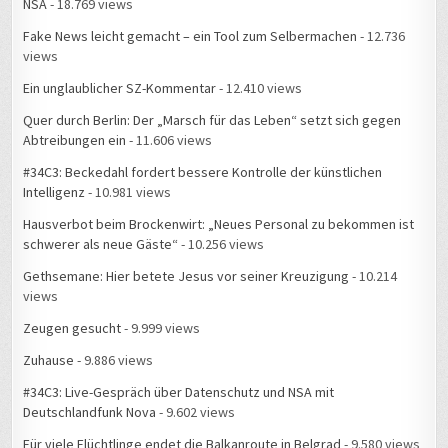
NSA
- 18.769 views
Fake News leicht gemacht – ein Tool zum Selbermachen
- 12.736
views
Ein unglaublicher SZ-Kommentar
- 12.410 views
Quer durch Berlin: Der „Marsch für das Leben“ setzt sich gegen
Abtreibungen ein
- 11.606 views
#34C3: Beckedahl fordert bessere Kontrolle der künstlichen
Intelligenz
- 10.981 views
Hausverbot beim Brockenwirt: „Neues Personal zu bekommen ist
schwerer als neue Gäste“
- 10.256 views
Gethsemane: Hier betete Jesus vor seiner Kreuzigung
- 10.214
views
Zeugen gesucht
- 9.999 views
Zuhause
- 9.886 views
#34C3: Live-Gespräch über Datenschutz und NSA mit
Deutschlandfunk Nova
- 9.602 views
Für viele Flüchtlinge endet die Balkanroute in Belgrad
- 9.580 views