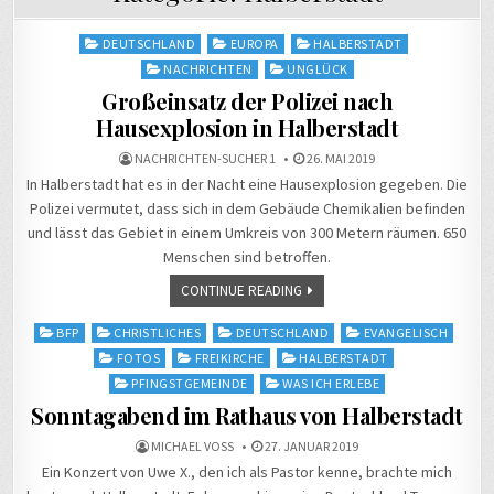
Posted
DEUTSCHLAND
EUROPA
HALBERSTADT
in
NACHRICHTEN
UNGLÜCK
Großeinsatz der Polizei nach
Hausexplosion in Halberstadt
NACHRICHTEN-SUCHER 1
26. MAI 2019
In Halberstadt hat es in der Nacht eine Hausexplosion gegeben. Die
Polizei vermutet, dass sich in dem Gebäude Chemikalien befinden
und lässt das Gebiet in einem Umkreis von 300 Metern räumen. 650
Menschen sind betroffen.
CONTINUE READING
Posted
BFP
CHRISTLICHES
DEUTSCHLAND
EVANGELISCH
in
FOTOS
FREIKIRCHE
HALBERSTADT
PFINGSTGEMEINDE
WAS ICH ERLEBE
Sonntagabend im Rathaus von Halberstadt
MICHAEL VOSS
27. JANUAR 2019
Ein Konzert von Uwe X., den ich als Pastor kenne, brachte mich