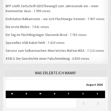
BFP stellt Zeitschrift GEISTbewegt! zum Jahresende ein – mein
Kommentar dazu
- 7.999 views
Endstation Balkanroute – wo sich Fluchtwege trennen
- 7.907 views
Die erste Bleibe
- 7.841 views
Ein Tag im Flüchtlingslager Slavonski Brod
- 7.783 views
Spezielles USB-Kabel fehlt
- 7.429 views
Service zum Selbermachen: Mein letztes Mal bei IKEA
- 7.110 views
#34C3: Die Geschichte einer Falschmeldung
- 6.850 views
WAS ERLEBTE ICH WANN?
August 2026
M
D
M
D
F
S
S
1
2