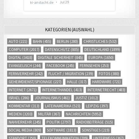
KATEGORIEN (AUSWAHL)
AUTO
(221)
BAHN
(455)
BERLIN
(280)
CHRISTLICHES
(532)
COMPUTER
(2017)
DATENSCHUTZ
(805)
DEUTSCHLAND
(1899)
DIGITAL
(3418)
DIGITALE SICHERHEIT
(845)
EUROPA
(1650)
EVANGELISCH
(244)
FACEBOOK
(245)
FERNSEHEN
(253)
FERNVERKEHR
(242)
FLUCHT / MIGRATION
(239)
FOTOS
(380)
GEHEIMDIENST/SPIONAGE
(227)
HALLE
(317)
HARDWARE
(721)
INTERNET
(2671)
INTERNETHANDEL
(413)
INTERNETRECHT
(483)
ISRAEL
(286)
JOURNALISMUS
(461)
JUSTIZ
(1012)
KOMMENTAR
(313)
LATEINAMERIKA
(523)
LEIPZIG
(397)
MEDIEN
(3203)
MILITÄR
(367)
NACHRICHTEN
(5952)
NAHVERKEHR
(245)
POLITIK
(2797)
RADIOBEITRÄGE
(515)
SOCIAL MEDIA
(809)
SOFTWARE
(1813)
SONSTIGES
(219)
STANDORT
(250)
TELEKOMMUNIKATION
(709)
UNTERWEGS
(367)