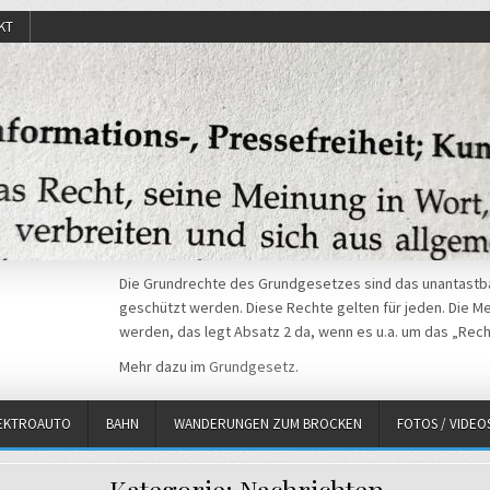
KT
Die Grundrechte des Grundgesetzes sind das unantastba
geschützt werden. Diese Rechte gelten für jeden. Die Mei
werden, das legt Absatz 2 da, wenn es u.a. um das „Rech
Mehr dazu im
Grundgesetz
.
EKTROAUTO
BAHN
WANDERUNGEN ZUM BROCKEN
FOTOS / VIDEO
Kategorie:
Nachrichten