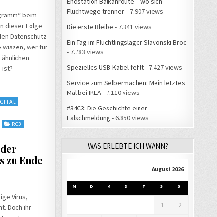
Endstation Balkanroute – wo sich
Fluchtwege trennen
- 7.907 views
ogramm“ beim
in dieser Folge
Die erste Bleibe
- 7.841 views
 den Datenschutz
Ein Tag im Flüchtlingslager Slavonski Brod
e wissen, wer für
- 7.783 views
 ähnlichen
Spezielles USB-Kabel fehlt
- 7.427 views
 ist?
Service zum Selbermachen: Mein letztes
Mal bei IKEA
- 7.110 views
IGITAL
#34C3: Die Geschichte einer
Falschmeldung
- 6.850 views
RC3
WAS ERLEBTE ICH WANN?
 der
s zu Ende
August 2026
M
D
M
D
F
S
S
ige Virus,
1
2
t. Doch ihr