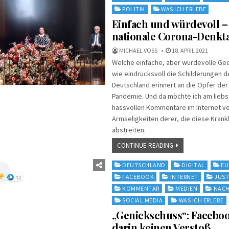
POLITIK
WAS ICH ERLEBE
Einfach und würdevoll –
nationale Corona-Denkt
MICHAEL VOSS
18. APRIL 2021
Welche einfache, aber würdevolle Ged
wie eindrucksvoll die Schilderungen d
Deutschland erinnert an die Opfer der
Pandemie. Und da möchte ich am liebs
hassvollen Kommentare im Internet v
Armseligkeiten derer, die diese Krank
abstreiten.
CONTINUE READING
Posted
DEUTSCHLAND
DIGITAL
EU
in
FACEBOOK
INTERNET
JUST
KOMMENTAR
MEDIEN
NACH
SOCIAL MEDIA
WAS ICH ERLEBE
„Genickschuss“: Faceboo
darin keinen Verstoß