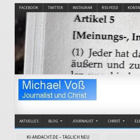
FACEBOOK
TWITTER
INSTAGRAM
RSS-FEED
KONTA
Michael Voß
Journalist und Christ
AKTUELLES
BLOG
JOURNALIST
CHRIST
EL
KI-ANDACHT.DE – TÄGLICH NEU