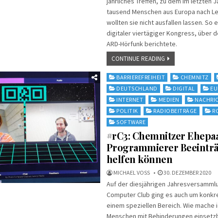
jährliches Treffen, zu dem im letzten 
tausend Menschen aus Europa nach Le
wollten sie nicht ausfallen lassen. So 
digitaler viertägiger Kongress, über d
ARD-Hörfunk berichtete.
CONTINUE READING
Posted
BARRIEREFREIHEIT
CHEMNITZ
in
DEUTSCHLAND
DIGITAL
EU
INTERNET
MEDIEN
NACHRI
POLITIK
RADIOBEITRÄGE
R
SOFTWARE
#rC3: Chemnitzer Ehepaar
Programmierer Beeinträ
helfen können
MICHAEL VOSS
30. DEZEMBER 2020
Auf der diesjährigen Jahresversamml
Computer Club ging es auch um konkre
einem speziellen Bereich. Wie mache 
Menschen mit Behinderungen einsetzb