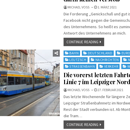
MICHAEL VOSS
1. MÄRZ 2021
Die Forderung „Genickschuß und gut is
Facebook nicht gegen die Gemeinsch
des Unternehmens. So heißt es zumind
Antwort des Unternehmens an mich.
CONTINUE READING
Posted
BAHN
DEUTSCHLAND
EUR
in
LEUTZSCH
NACHRICHTEN
STRASSENBAHN
VERKEHR
W
Die vorerst letzten Fahr
Linie 7 im Leipziger No
MICHAEL VOSS
27. FEBRUAR 2021
Das letzte Wochenende für längere Ze
Leipziger Straßenbahnnetz im Nordw
Rest der Stadt verbunden ist. Ab Mon
die Tram…
CONTINUE READING