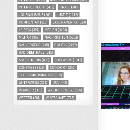
INTERNETRECHT
(483)
ISRAEL
(286)
JOURNALISMUS
(461)
JUSTIZ
(1012)
KOMMENTAR
(313)
LATEINAMERIKA
(523)
LEIPZIG
(397)
MEDIEN
(3203)
MILITÄR
(367)
NACHRICHTEN
(5952)
NAHVERKEHR
(245)
POLITIK
(2797)
RADIOBEITRÄGE
(515)
SOCIAL MEDIA
(809)
SOFTWARE
(1813)
SONSTIGES
(219)
STANDORT
(250)
TELEKOMMUNIKATION
(709)
UNTERWEGS
(367)
USA
(442)
VERKEHR
(378)
WAS ICH ERLEBE
(668)
WETTER
(288)
WIRTSCHAFT
(713)