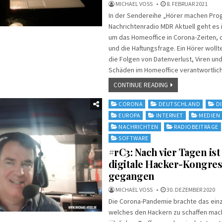
MICHAEL VOSS
8. FEBRUAR 2021
In der Sendereihe „Hörer machen Pr
Nachrichtenradio MDR Aktuell geht es 
um das Homeoffice in Corona-Zeiten,
und die Haftungsfrage. Ein Hörer wollt
die Folgen von Datenverlust, Viren und
Schäden im Homeoffice verantwortlich
CONTINUE READING
Posted
CORONA
DEUTSCHLAND
D
in
EUROPA
INTERNET
MEDIEN
NACHRICHTEN
RADIOBEITRÄGE
SOFTWARE
#rC3: Nach vier Tagen ist
digitale Hacker-Kongres
gegangen
MICHAEL VOSS
30. DEZEMBER 2020
Die Corona-Pandemie brachte das einz
welches den Hackern zu schaffen mach