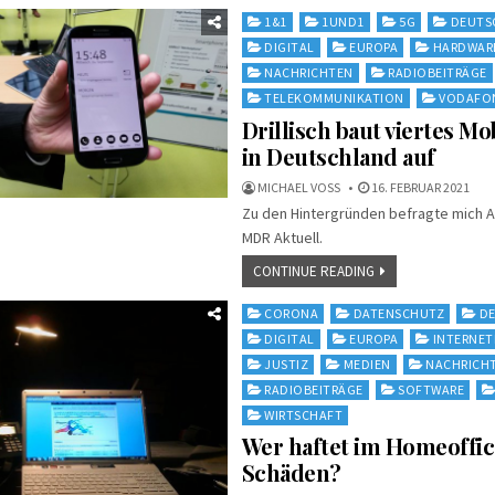
Posted
1&1
1UND1
5G
DEUTS
in
DIGITAL
EUROPA
HARDWAR
NACHRICHTEN
RADIOBEITRÄGE
TELEKOMMUNIKATION
VODAFO
Drillisch baut viertes M
in Deutschland auf
MICHAEL VOSS
16. FEBRUAR 2021
Zu den Hintergründen befragte mich 
MDR Aktuell.
CONTINUE READING
Posted
CORONA
DATENSCHUTZ
D
in
DIGITAL
EUROPA
INTERNE
JUSTIZ
MEDIEN
NACHRICH
RADIOBEITRÄGE
SOFTWARE
WIRTSCHAFT
Wer haftet im Homeoffic
Schäden?