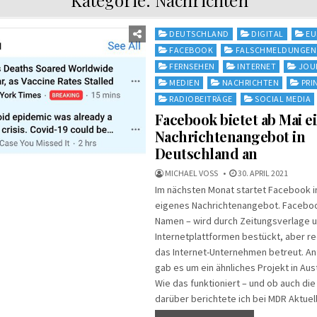
Posted
DEUTSCHLAND
DIGITAL
EU
in
FACEBOOK
FALSCHMELDUNGEN
FERNSEHEN
INTERNET
JOU
MEDIEN
NACHRICHTEN
PRI
RADIOBEITRÄGE
SOCIAL MEDIA
Facebook bietet ab Mai e
Nachrichtenangebot in
Deutschland an
MICHAEL VOSS
30. APRIL 2021
Im nächsten Monat startet Facebook i
eigenes Nachrichtenangebot. Facebo
Namen – wird durch Zeitungsverlage 
Internetplattformen bestückt, aber re
das Internet-Unternehmen betreut. A
gab es um ein ähnliches Projekt in Aust
Wie das funktioniert – und ob auch di
darüber berichtete ich bei MDR Aktuell