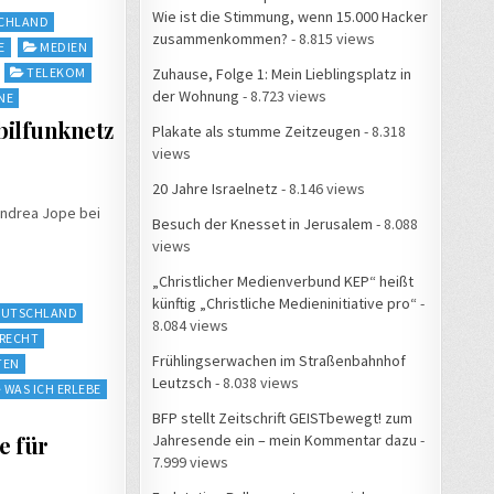
Wie ist die Stimmung, wenn 15.000 Hacker
CHLAND
zusammenkommen?
- 8.815 views
E
MEDIEN
Zuhause, Folge 1: Mein Lieblingsplatz in
TELEKOM
der Wohnung
- 8.723 views
NE
obilfunknetz
Plakate als stumme Zeitzeugen
- 8.318
views
20 Jahre Israelnetz
- 8.146 views
Andrea Jope bei
Besuch der Knesset in Jerusalem
- 8.088
views
„Christlicher Medienverbund KEP“ heißt
künftig „Christliche Medieninitiative pro“
-
EUTSCHLAND
8.084 views
TRECHT
Frühlingserwachen im Straßenbahnhof
TEN
Leutzsch
- 8.038 views
WAS ICH ERLEBE
BFP stellt Zeitschrift GEISTbewegt! zum
Jahresende ein – mein Kommentar dazu
-
e für
7.999 views