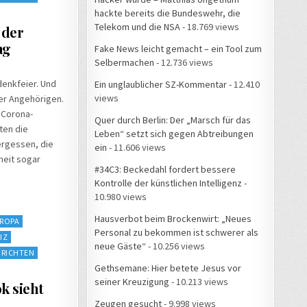
hackte bereits die Bundeswehr, die
Telekom und die NSA
- 18.769 views
 der
ag
Fake News leicht gemacht – ein Tool zum
Selbermachen
- 12.736 views
enkfeier. Und
Ein unglaublicher SZ-Kommentar
- 12.410
views
er Angehörigen.
 Corona-
Quer durch Berlin: Der „Marsch für das
ten die
Leben“ setzt sich gegen Abtreibungen
ergessen, die
ein
- 11.606 views
heit sogar
#34C3: Beckedahl fordert bessere
Kontrolle der künstlichen Intelligenz
-
10.980 views
Hausverbot beim Brockenwirt: „Neues
ROPA
Personal zu bekommen ist schwerer als
IZ
neue Gäste“
- 10.256 views
RICHTEN
Gethsemane: Hier betete Jesus vor
seiner Kreuzigung
- 10.213 views
k sieht
Zeugen gesucht
- 9.998 views