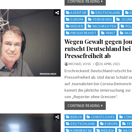
CONTINUE READING
Posted
AGENTUR
DEUTSCHLAND
D
in
EUROPA
FERNSEHEN
JOURN
MEDIEN
NACHRICHTEN
POL
PRESSEFREIHEIT
PRINT
RAD
Wegen Gewalt gegen Jou
rutscht Deutschland bei
Pressefreiheit ab
MICHAEL VOSS
20. APRIL 2021
Erschreckend: Deutschland rutscht be
Pressefreiheit ab. Und daran Schuld si
auf Journalisten bei Corona-Demonstr
kommt die jährliche Untersuchung zur 
von „Reporter ohne Grenzen“.
CONTINUE READING
Posted
BERLIN
CHRISTLICHES
COR
in
DEUTSCHLAND
EUROPA
FE
KOMMENTAR
MEDIEN
NACH