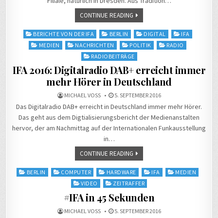
Filiale, natürlich in Dresden. Aus Tradition…
CONTINUE READING
Posted
BERICHTE VON DER IFA
BERLIN
DIGITAL
IFA
in
MEDIEN
NACHRICHTEN
POLITIK
RADIO
RADIOBEITRÄGE
IFA 2016: Digitalradio DAB+ erreicht immer
mehr Hörer in Deutschland
MICHAEL VOSS
5. SEPTEMBER 2016
Das Digitalradio DAB+ erreicht in Deutschland immer mehr Hörer.
Das geht aus dem Digtialisierungsbericht der Medienanstalten
hervor, der am Nachmittag auf der Internationalen Funkausstellung
in…
CONTINUE READING
Posted
BERLIN
COMPUTER
HARDWARE
IFA
MEDIEN
in
VIDEO
ZEITRAFFER
#IFA in 45 Sekunden
MICHAEL VOSS
5. SEPTEMBER 2016