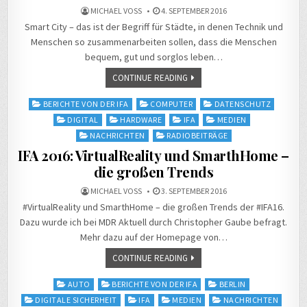
MICHAEL VOSS
4. SEPTEMBER 2016
Smart City – das ist der Begriff für Städte, in denen Technik und
Menschen so zusammenarbeiten sollen, dass die Menschen
bequem, gut und sorglos leben…
CONTINUE READING
Posted
BERICHTE VON DER IFA
COMPUTER
DATENSCHUTZ
in
DIGITAL
HARDWARE
IFA
MEDIEN
NACHRICHTEN
RADIOBEITRÄGE
IFA 2016: VirtualReality und SmarthHome –
die großen Trends
MICHAEL VOSS
3. SEPTEMBER 2016
#VirtualReality und SmarthHome – die großen Trends der #IFA16.
Dazu wurde ich bei MDR Aktuell durch Christopher Gaube befragt.
Mehr dazu auf der Homepage von…
CONTINUE READING
Posted
AUTO
BERICHTE VON DER IFA
BERLIN
in
DIGITALE SICHERHEIT
IFA
MEDIEN
NACHRICHTEN