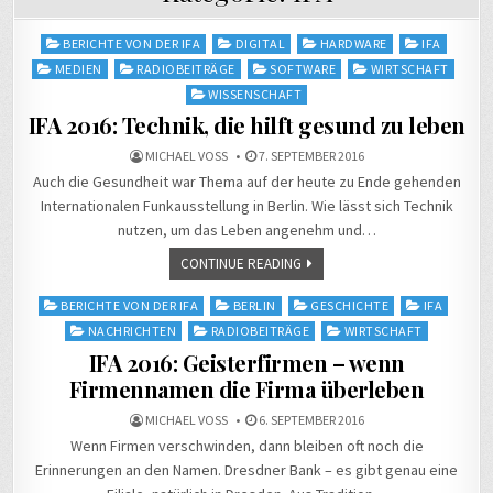
Posted
BERICHTE VON DER IFA
DIGITAL
HARDWARE
IFA
in
MEDIEN
RADIOBEITRÄGE
SOFTWARE
WIRTSCHAFT
WISSENSCHAFT
IFA 2016: Technik, die hilft gesund zu leben
MICHAEL VOSS
7. SEPTEMBER 2016
Auch die Gesundheit war Thema auf der heute zu Ende gehenden
Internationalen Funkausstellung in Berlin. Wie lässt sich Technik
nutzen, um das Leben angenehm und…
CONTINUE READING
Posted
BERICHTE VON DER IFA
BERLIN
GESCHICHTE
IFA
in
NACHRICHTEN
RADIOBEITRÄGE
WIRTSCHAFT
IFA 2016: Geisterfirmen – wenn
Firmennamen die Firma überleben
MICHAEL VOSS
6. SEPTEMBER 2016
Wenn Firmen verschwinden, dann bleiben oft noch die
Erinnerungen an den Namen. Dresdner Bank – es gibt genau eine