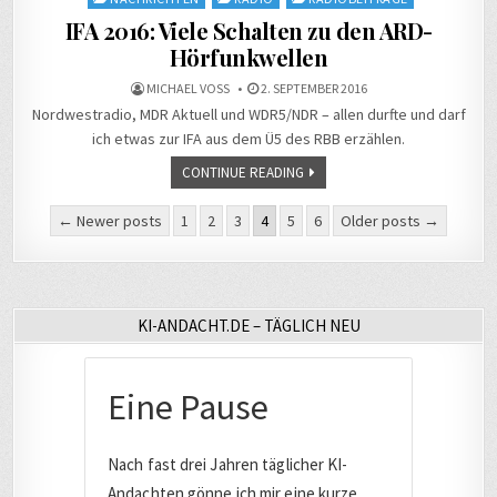
IFA 2016: Viele Schalten zu den ARD-
Hörfunkwellen
MICHAEL VOSS
2. SEPTEMBER 2016
Nordwestradio, MDR Aktuell und WDR5/NDR – allen durfte und darf
ich etwas zur IFA aus dem Ü5 des RBB erzählen.
CONTINUE READING
Seitennummerierung
← Newer posts
1
2
3
4
5
6
Older posts →
der
Beiträge
KI-ANDACHT.DE – TÄGLICH NEU