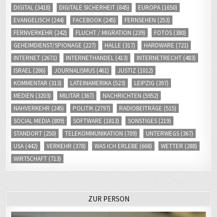
FERNVERKEHR
(242)
FLUCHT / MIGRATION
(239)
FOTOS
(380)
GEHEIMDIENST/SPIONAGE
(227)
HALLE
(317)
HARDWARE
(721)
INTERNET
(2671)
INTERNETHANDEL
(413)
INTERNETRECHT
(483)
ISRAEL
(286)
JOURNALISMUS
(461)
JUSTIZ
(1012)
KOMMENTAR
(313)
LATEINAMERIKA
(523)
LEIPZIG
(397)
MEDIEN
(3203)
MILITÄR
(367)
NACHRICHTEN
(5952)
NAHVERKEHR
(245)
POLITIK
(2797)
RADIOBEITRÄGE
(515)
SOCIAL MEDIA
(809)
SOFTWARE
(1813)
SONSTIGES
(219)
STANDORT
(250)
TELEKOMMUNIKATION
(709)
UNTERWEGS
(367)
USA
(442)
VERKEHR
(378)
WAS ICH ERLEBE
(668)
WETTER
(288)
WIRTSCHAFT
(713)
ZUR PERSON