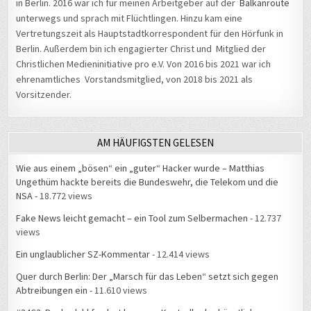
Vertretungszeit als Hauptstadtkorrespondent für den Hörfunk in
Berlin. Außerdem bin ich engagierter Christ und Mitglied der
Christlichen Medieninitiative pro e.V. Von 2016 bis 2021 war ich
ehrenamtliches Vorstandsmitglied, von 2018 bis 2021 als
Vorsitzender.
AM HÄUFIGSTEN GELESEN
Wie aus einem „bösen“ ein „guter“ Hacker wurde – Matthias
Ungethüm hackte bereits die Bundeswehr, die Telekom und die
NSA
- 18.772 views
Fake News leicht gemacht – ein Tool zum Selbermachen
- 12.737
views
Ein unglaublicher SZ-Kommentar
- 12.414 views
Quer durch Berlin: Der „Marsch für das Leben“ setzt sich gegen
Abtreibungen ein
- 11.610 views
#34C3: Beckedahl fordert bessere Kontrolle der künstlichen
Intelligenz
- 10.984 views