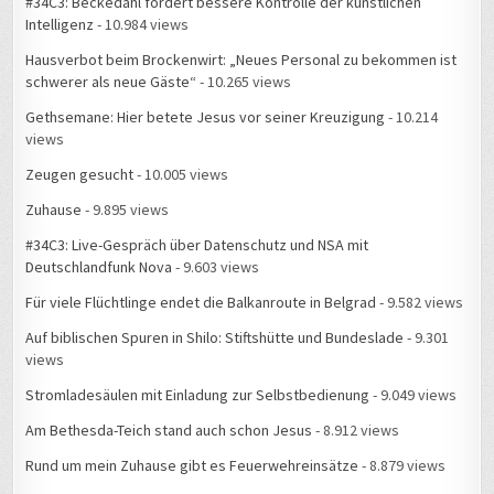
Hausverbot beim Brockenwirt: „Neues Personal zu bekommen ist
schwerer als neue Gäste“
- 10.265 views
Gethsemane: Hier betete Jesus vor seiner Kreuzigung
- 10.214
views
Zeugen gesucht
- 10.005 views
Zuhause
- 9.895 views
#34C3: Live-Gespräch über Datenschutz und NSA mit
Deutschlandfunk Nova
- 9.603 views
Für viele Flüchtlinge endet die Balkanroute in Belgrad
- 9.582 views
Auf biblischen Spuren in Shilo: Stiftshütte und Bundeslade
- 9.301
views
Stromladesäulen mit Einladung zur Selbstbedienung
- 9.049 views
Am Bethesda-Teich stand auch schon Jesus
- 8.912 views
Rund um mein Zuhause gibt es Feuerwehreinsätze
- 8.879 views
Messe Leipzig Hotel-Chaos beim Hacker-Kongress
- 8.824 views
#34C3 – Live-Gespräch mit MDR Aktuell: Wie ist die Stimmung, wenn