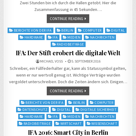
Zwei Stunden bin ich durch die Hallen getobt. Hier die
Zusammenfassung in 45 Sekunden….
CONTINUE READING
Posted
BERICHTE VON DER IFA
BERLIN
COMPUTER
DIGITAL
in
HARDWARE
IFA
MEDIEN
NACHRICHTEN
RADIOBEITRÄGE
IFA: Der Stift erobert die digitale Welt
MICHAEL VOSS
5. SEPTEMBER 2016
Schreiber, ein Füllfederhalter gar, kann als Statussymbol gelten,
wenn er nur wertvoll genug ist. Wichtige Verträge wurden
vergoldet unterschreiben. Doch die Zeiten ändern sich. Einigen…
CONTINUE READING
Posted
BERICHTE VON DER IFA
BERLIN
COMPUTER
in
DATENSCHUTZ
DIGITAL
DIGITALE SICHERHEIT
HARDWARE
IFA
MEDIEN
NACHRICHTEN
RADIOBEITRÄGE
WIRTSCHAFT
WISSENSCHAFT
IFA 2016: Smart City in Berlin