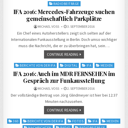
RADIOBEITRÄGE
IFA 2016: Mercedes-Fahrzeuge suchen
gemeinschaftlich Parkplätze
MICHAEL VOSS
3. SEPTEMBER 2016
Ein Chef eines Autoherstellers zeigt sich selten auf der
Internationalen Funkausstellung in Berlin. Doch umso wichtiger
muss die Nachricht, die er zu überbringen hat, sein….
CONTINUE READING
Posted
BERICHTE VON DER IFA
DIGITAL
IFA
MEDIEN
in
IFA 2016: Auch im MDR FERNSEHEN im
Gespräch zur Funkausstellung
MICHAEL VOSS
2. SEPTEMBER 2016
Der vollständige Beitrag von Jörg Glindmeyer ist hier bei 12:37
Minuten nachzusehen.
CONTINUE READING
Posted
360
BERICHTE VON DER IFA
FOTOS
IFA
MEDIEN
in
NACHRICHTEN
RADIO
RADIOBEITRÄGE