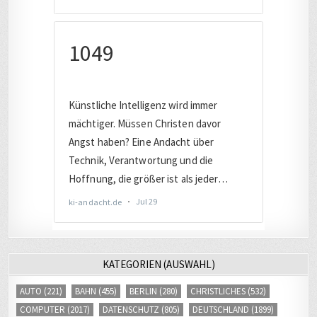
KATEGORIEN (AUSWAHL)
AUTO
(221)
BAHN
(455)
BERLIN
(280)
CHRISTLICHES
(532)
COMPUTER
(2017)
DATENSCHUTZ
(805)
DEUTSCHLAND
(1899)
DIGITAL
(3418)
DIGITALE SICHERHEIT
(845)
EUROPA
(1650)
EVANGELISCH
(244)
FACEBOOK
(245)
FERNSEHEN
(253)