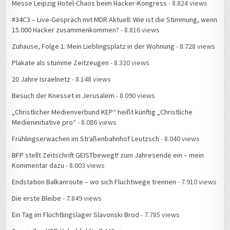
15.000 Hacker zusammenkommen?
- 8.816 views
Zuhause, Folge 1: Mein Lieblingsplatz in der Wohnung
- 8.728 views
Plakate als stumme Zeitzeugen
- 8.320 views
20 Jahre Israelnetz
- 8.148 views
Besuch der Knesset in Jerusalem
- 8.090 views
„Christlicher Medienverbund KEP“ heißt künftig „Christliche
Medieninitiative pro“
- 8.086 views
Frühlingserwachen im Straßenbahnhof Leutzsch
- 8.040 views
BFP stellt Zeitschrift GEISTbewegt! zum Jahresende ein – mein
Kommentar dazu
- 8.003 views
Endstation Balkanroute – wo sich Fluchtwege trennen
- 7.910 views
Die erste Bleibe
- 7.849 views
Ein Tag im Flüchtlingslager Slavonski Brod
- 7.785 views
Spezielles USB-Kabel fehlt
- 7.440 views
Service zum Selbermachen: Mein letztes Mal bei IKEA
- 7.113 views