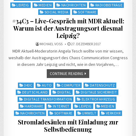
LEIPZIG
MEDIEN
NACHRICHTEN
RADIOBEITRÄGE
SOCIAL MEDIA
SOFTWARE
#34C3 – Live-Gespräch mit MDR aktuell:
Warum ist der Austragungsort diesmal
Leipzig?
MICHAEL VOSS
27. DEZEMBER 2017
MDR Aktuell-Moderatorin Angela Tesch wollte von mir wissen,
weshalb der Austragungsort des Chaos Communication Congress
in diesem Jahr Leipzig und nicht, wie in den Vorjahren,…
CONTINUE READING
Posted
343C
AUTO
COMPUTER
DATENSCHUTZ
in
DEUTSCHLAND
DIGITAL
DIGITALE SICHERHEIT
DIGITALE TRANSFORMATION
ELEKTROFAHRZEUG
HARDWARE
INTERNET
LEIPZIG
MEDIEN
NACHRICHTEN
SOFTWARE
UMWELT
VERKEHR
Stromladesäulen mit Einladung zur
Selbstbedienung