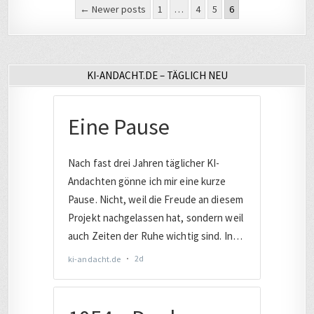
Seitennummerierung
← Newer posts
1
…
4
5
6
der
Beiträge
KI-ANDACHT.DE – TÄGLICH NEU