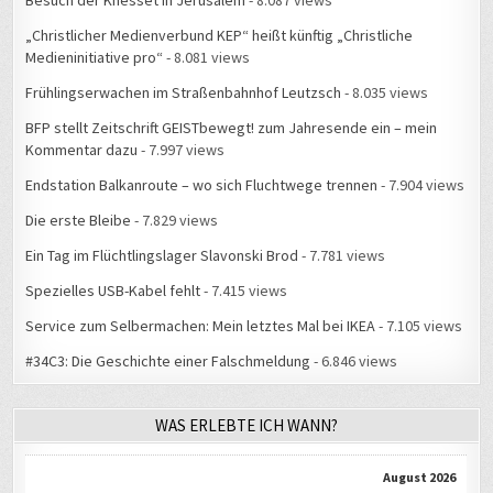
Besuch der Knesset in Jerusalem
- 8.087 views
„Christlicher Medienverbund KEP“ heißt künftig „Christliche
Medieninitiative pro“
- 8.081 views
Frühlingserwachen im Straßenbahnhof Leutzsch
- 8.035 views
BFP stellt Zeitschrift GEISTbewegt! zum Jahresende ein – mein
Kommentar dazu
- 7.997 views
Endstation Balkanroute – wo sich Fluchtwege trennen
- 7.904 views
Die erste Bleibe
- 7.829 views
Ein Tag im Flüchtlingslager Slavonski Brod
- 7.781 views
Spezielles USB-Kabel fehlt
- 7.415 views
Service zum Selbermachen: Mein letztes Mal bei IKEA
- 7.105 views
#34C3: Die Geschichte einer Falschmeldung
- 6.846 views
WAS ERLEBTE ICH WANN?
August 2026