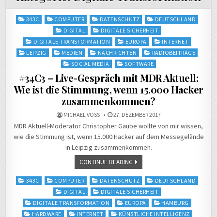
Posted
343C
COMPUTER
DATENSCHUTZ
DEUTSCHLAND
in
DIGITAL
DIGITALE SICHERHEIT
DIGITALE TRANSFORMATION
EUROPA
INTERNET
LEIPZIG
MEDIEN
NACHRICHTEN
RADIOBEITRÄGE
SOCIAL MEDIA
SOFTWARE
#34C3 – Live-Gespräch mit MDR Aktuell:
Wie ist die Stimmung, wenn 15.000 Hacker
zusammenkommen?
MICHAEL VOSS
27. DEZEMBER 2017
MDR Aktuell-Moderator Christopher Gaube wollte von mir wissen,
wie die Stimmung ist, wenn 15.000 Hacker auf dem Messegelände
in Leipzig zusammenkommen.
CONTINUE READING
Posted
343C
COMPUTER
DATENSCHUTZ
DEUTSCHLAND
in
DIGITAL
DIGITALE SICHERHEIT
DIGITALE TRANSFORMATION
EUROPA
HAMBURG
HARDWARE
INTERNET
KÜNSTLICHE INTELLIGENZ