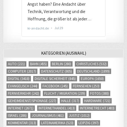
KATEGORIEN (AUSWAHL)
AUTO
(221)
BAHN
(455)
BERLIN
(280)
CHRISTLICHES
(532)
COMPUTER
(2017)
DATENSCHUTZ
(805)
DEUTSCHLAND
(1899)
DIGITAL
(3418)
DIGITALE SICHERHEIT
(845)
EUROPA
(1650)
EVANGELISCH
(244)
FACEBOOK
(245)
FERNSEHEN
(253)
FERNVERKEHR
(242)
FLUCHT / MIGRATION
(239)
FOTOS
(380)
GEHEIMDIENST/SPIONAGE
(227)
HALLE
(317)
HARDWARE
(721)
INTERNET
(2671)
INTERNETHANDEL
(413)
INTERNETRECHT
(483)
ISRAEL
(286)
JOURNALISMUS
(461)
JUSTIZ
(1012)
KOMMENTAR
(313)
LATEINAMERIKA
(523)
LEIPZIG
(397)