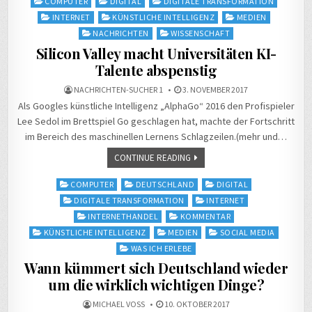
Posted
COMPUTER
DIGITAL
DIGITALE TRANSFORMATION
in
INTERNET
KÜNSTLICHE INTELLIGENZ
MEDIEN
NACHRICHTEN
WISSENSCHAFT
Silicon Valley macht Universitäten KI-
Talente abspenstig
NACHRICHTEN-SUCHER 1
3. NOVEMBER 2017
Als Googles künstliche Intelligenz „AlphaGo“ 2016 den Profispieler
Lee Sedol im Brettspiel Go geschlagen hat, machte der Fortschritt
im Bereich des maschinellen Lernens Schlagzeilen.(mehr und…
CONTINUE READING
Posted
COMPUTER
DEUTSCHLAND
DIGITAL
in
DIGITALE TRANSFORMATION
INTERNET
INTERNETHANDEL
KOMMENTAR
KÜNSTLICHE INTELLIGENZ
MEDIEN
SOCIAL MEDIA
WAS ICH ERLEBE
Wann kümmert sich Deutschland wieder
um die wirklich wichtigen Dinge?
MICHAEL VOSS
10. OKTOBER 2017