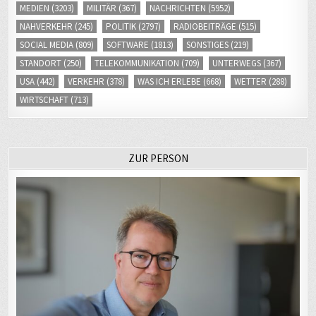
MEDIEN
(3203)
MILITÄR
(367)
NACHRICHTEN
(5952)
NAHVERKEHR
(245)
POLITIK
(2797)
RADIOBEITRÄGE
(515)
SOCIAL MEDIA
(809)
SOFTWARE
(1813)
SONSTIGES
(219)
STANDORT
(250)
TELEKOMMUNIKATION
(709)
UNTERWEGS
(367)
USA
(442)
VERKEHR
(378)
WAS ICH ERLEBE
(668)
WETTER
(288)
WIRTSCHAFT
(713)
ZUR PERSON