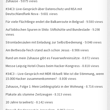
Zuhause
- 9.875 views
#34C3: Live-Gespräch über Datenschutz und NSA mit
Deutschlandfunk Nova
- 9.601 views
Für viele Flüchtlinge endet die Balkanroute in Belgrad
- 9.580 views
Auf biblischen Spuren in Shilo: Stiftshütte und Bundeslade
- 9.298
views
Stromladesäulen mit Einladung zur Selbstbedienung
- 9.046 views
Am Bethesda-Teich stand auch schon Jesus
- 8.906 views
Rund um mein Zuhause gibt es Feuerwehreinsätze
- 8.872 views
Messe Leipzig Hotel-Chaos beim Hacker-Kongress
- 8.818 views
#34C3 – Live-Gespräch mit MDR Aktuell: Wie ist die Stimmung, wenn
15.000 Hacker zusammenkommen?
- 8.808 views
Zuhause, Folge 1: Mein Lieblingsplatz in der Wohnung
- 8.716 views
Plakate als stumme Zeitzeugen
- 8.313 views
20 Jahre Israelnetz
- 8.142 views