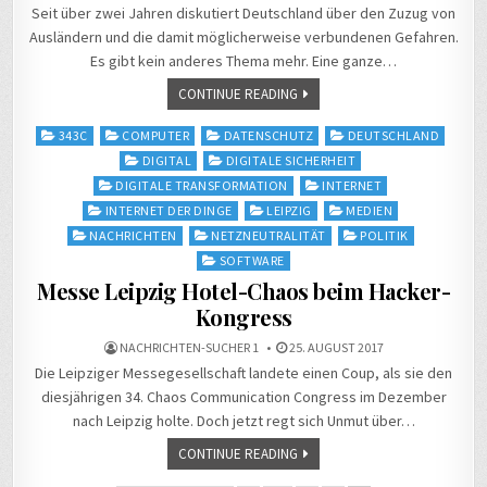
Seit über zwei Jahren diskutiert Deutschland über den Zuzug von
Ausländern und die damit möglicherweise verbundenen Gefahren.
Es gibt kein anderes Thema mehr. Eine ganze…
CONTINUE READING
Posted
343C
COMPUTER
DATENSCHUTZ
DEUTSCHLAND
in
DIGITAL
DIGITALE SICHERHEIT
DIGITALE TRANSFORMATION
INTERNET
INTERNET DER DINGE
LEIPZIG
MEDIEN
NACHRICHTEN
NETZNEUTRALITÄT
POLITIK
SOFTWARE
Messe Leipzig Hotel-Chaos beim Hacker-
Kongress
NACHRICHTEN-SUCHER 1
25. AUGUST 2017
Die Leipziger Messegesellschaft landete einen Coup, als sie den
diesjährigen 34. Chaos Communication Congress im Dezember
nach Leipzig holte. Doch jetzt regt sich Unmut über…
CONTINUE READING