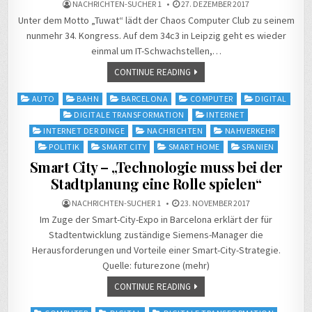
NACHRICHTEN-SUCHER 1
27. DEZEMBER 2017
Unter dem Motto „Tuwat“ lädt der Chaos Computer Club zu seinem
nunmehr 34. Kongress. Auf dem 34c3 in Leipzig geht es wieder
einmal um IT-Schwachstellen,…
CONTINUE READING
Posted
AUTO
BAHN
BARCELONA
COMPUTER
DIGITAL
in
DIGITALE TRANSFORMATION
INTERNET
INTERNET DER DINGE
NACHRICHTEN
NAHVERKEHR
POLITIK
SMART CITY
SMART HOME
SPANIEN
Smart City – „Technologie muss bei der
Stadtplanung eine Rolle spielen“
NACHRICHTEN-SUCHER 1
23. NOVEMBER 2017
Im Zuge der Smart-City-Expo in Barcelona erklärt der für
Stadtentwicklung zuständige Siemens-Manager die
Herausforderungen und Vorteile einer Smart-City-Strategie.
Quelle: futurezone (mehr)
CONTINUE READING