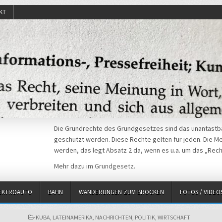
KT
Die Grundrechte des Grundgesetzes sind das unantastba
geschützt werden. Diese Rechte gelten für jeden. Die Mei
werden, das legt Absatz 2 da, wenn es u.a. um das „Rech
Mehr dazu im
Grundgesetz
.
EKTROAUTO
BAHN
WANDERUNGEN ZUM BROCKEN
FOTOS / VIDEO
POSTED
KUBA
,
LATEINAMERIKA
,
NACHRICHTEN
,
POLITIK
,
WIRTSCHAFT