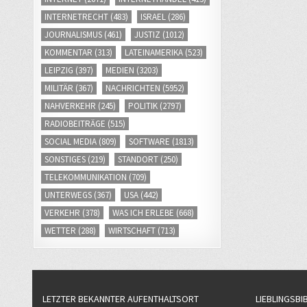
INTERNETRECHT
(483)
ISRAEL
(286)
JOURNALISMUS
(461)
JUSTIZ
(1012)
KOMMENTAR
(313)
LATEINAMERIKA
(523)
LEIPZIG
(397)
MEDIEN
(3203)
MILITÄR
(367)
NACHRICHTEN
(5952)
NAHVERKEHR
(245)
POLITIK
(2797)
RADIOBEITRÄGE
(515)
SOCIAL MEDIA
(809)
SOFTWARE
(1813)
SONSTIGES
(219)
STANDORT
(250)
TELEKOMMUNIKATION
(709)
UNTERWEGS
(367)
USA
(442)
VERKEHR
(378)
WAS ICH ERLEBE
(668)
WETTER
(288)
WIRTSCHAFT
(713)
LETZTER BEKANNTER AUFENTHALTSORT
LIEBLINGSBI