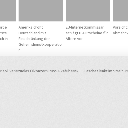
orce
Amerika droht
EU-Internetkommissar
Vorsicht
rste
Deutschland mit
schlägt IT-Gutscheine für
Abmahnwe
ch in
Einschränkung der
Ältere vor
Geheimdienstkooperatio
n
navigation
r soll Venezuelas Ölkonzern PDVSA «säubern»
Laschet lenkt im Streit u