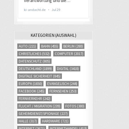
KATEGORIEN (AUSWAHL)
AUTO
(221)
BAHN
(455)
BERLIN
(280)
CHRISTLICHES
(532)
COMPUTER
(2017)
DATENSCHUTZ
(805)
DEUTSCHLAND
(1899)
DIGITAL
(3418)
DIGITALE SICHERHEIT
(845)
EUROPA
(1650)
EVANGELISCH
(244)
FACEBOOK
(245)
FERNSEHEN
(253)
FERNVERKEHR
(242)
FLUCHT / MIGRATION
(239)
FOTOS
(380)
GEHEIMDIENST/SPIONAGE
(227)
HALLE
(317)
HARDWARE
(721)
INTERNET
(2671)
INTERNETHANDEL
(413)