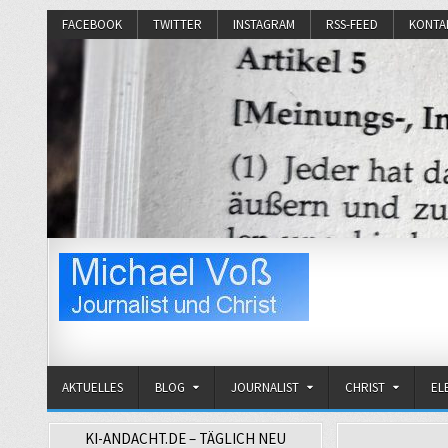
FACEBOOK
TWITTER
INSTAGRAM
RSS-FEED
KONTA
Michael Voß
Journalist und Christ
AKTUELLES
BLOG
JOURNALIST
CHRIST
EL
KI-ANDACHT.DE – TÄGLICH NEU