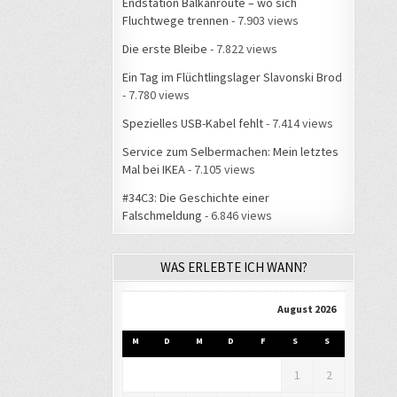
Endstation Balkanroute – wo sich
Fluchtwege trennen
- 7.903 views
Die erste Bleibe
- 7.822 views
Ein Tag im Flüchtlingslager Slavonski Brod
- 7.780 views
Spezielles USB-Kabel fehlt
- 7.414 views
Service zum Selbermachen: Mein letztes
Mal bei IKEA
- 7.105 views
#34C3: Die Geschichte einer
Falschmeldung
- 6.846 views
WAS ERLEBTE ICH WANN?
August 2026
M
D
M
D
F
S
S
1
2