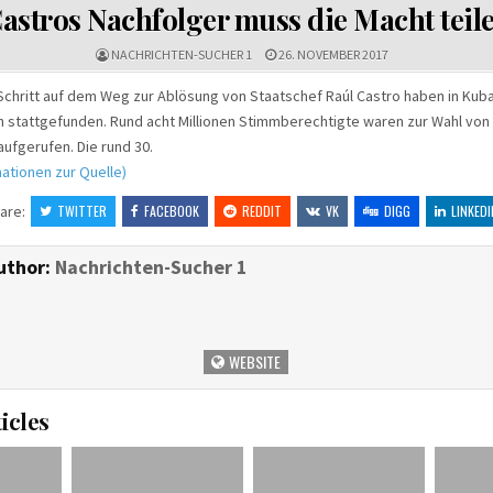
IN
astros Nachfolger muss die Macht teil
NACHRICHTEN-SUCHER 1
26. NOVEMBER 2017
Schritt auf dem Weg zur Ablösung von Staatschef Raúl Castro haben in Kub
stattgefunden. Rund acht Millionen Stimmberechtigte waren zur Wahl von 
ufgerufen. Die rund 30.
ationen zur Quelle)
are:
TWITTER
FACEBOOK
REDDIT
VK
DIGG
LINKEDI
uthor:
Nachrichten-Sucher 1
WEBSITE
icles