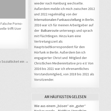
wieder nach Hamburg wechselte.
Außerdem melde ich mich zwischen 2012
und 2022 regelmäßig von der
Internationalen Funkausstellung
in Berlin.
: Falsche Porno-
2016 war ich für meinen Arbeitgeber auf
lle trifft User
der
Balkanroute
unterwegs und sprach
mit Flüchtlingen. Hinzu kam eine
Vertretungszeit als
Hauptstadtkorrespondent für den
Hörfunk in Berlin. Außerdem bin ich
engagierter Christ und Mitglied der
m Sozialticket ein →
Christlichen Medieninitiative pro e.V. Von
2016 bis 2021 war ich ehrenamtliches
Vorstandsmitglied, von 2018 bis 2021 als
Vorsitzender.
AM HÄUFIGSTEN GELESEN
Wie aus einem „bösen“ ein „guter“
Hacker wurde – Matthias Ungethüm