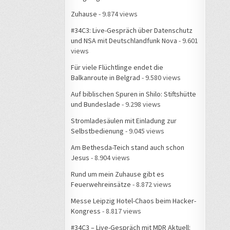
Zuhause
- 9.874 views
#34C3: Live-Gespräch über Datenschutz
und NSA mit Deutschlandfunk Nova
- 9.601
views
Für viele Flüchtlinge endet die
Balkanroute in Belgrad
- 9.580 views
Auf biblischen Spuren in Shilo: Stiftshütte
und Bundeslade
- 9.298 views
Stromladesäulen mit Einladung zur
Selbstbedienung
- 9.045 views
Am Bethesda-Teich stand auch schon
Jesus
- 8.904 views
Rund um mein Zuhause gibt es
Feuerwehreinsätze
- 8.872 views
Messe Leipzig Hotel-Chaos beim Hacker-
Kongress
- 8.817 views
#34C3 – Live-Gespräch mit MDR Aktuell: