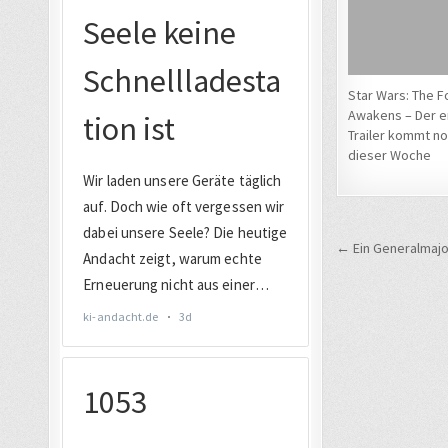
Star Wars: The F
Awakens – Der e
Trailer kommt no
dieser Woche
Beitrags
← Ein Generalmajo