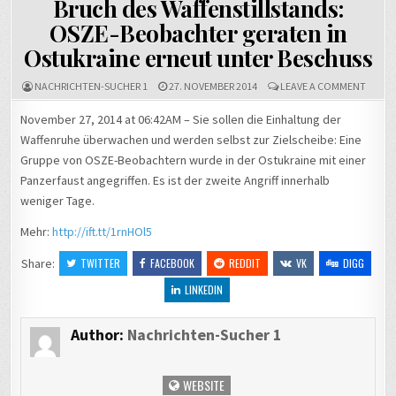
Bruch des Waffenstillstands:
OSZE-Beobachter geraten in
Ostukraine erneut unter Beschuss
ON
NACHRICHTEN-SUCHER 1
27. NOVEMBER 2014
LEAVE A COMMENT
BRUC
DES
November 27, 2014 at 06:42AM – Sie sollen die Einhaltung der
WAFFE
Waffenruhe überwachen und werden selbst zur Zielscheibe: Eine
OSZE-
BEOBA
Gruppe von OSZE-Beobachtern wurde in der Ostukraine mit einer
IN
OSTUK
Panzerfaust angegriffen. Es ist der zweite Angriff innerhalb
UNTER
weniger Tage.
BESCH
Mehr:
http://ift.tt/1rnHOl5
Share:
TWITTER
FACEBOOK
REDDIT
VK
DIGG
LINKEDIN
Author:
Nachrichten-Sucher 1
WEBSITE