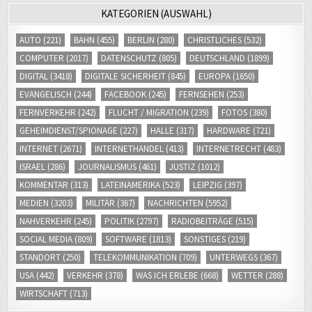
KATEGORIEN (AUSWAHL)
AUTO
(221)
BAHN
(455)
BERLIN
(280)
CHRISTLICHES
(532)
COMPUTER
(2017)
DATENSCHUTZ
(805)
DEUTSCHLAND
(1899)
DIGITAL
(3418)
DIGITALE SICHERHEIT
(845)
EUROPA
(1650)
EVANGELISCH
(244)
FACEBOOK
(245)
FERNSEHEN
(253)
FERNVERKEHR
(242)
FLUCHT / MIGRATION
(239)
FOTOS
(380)
GEHEIMDIENST/SPIONAGE
(227)
HALLE
(317)
HARDWARE
(721)
INTERNET
(2671)
INTERNETHANDEL
(413)
INTERNETRECHT
(483)
ISRAEL
(286)
JOURNALISMUS
(461)
JUSTIZ
(1012)
KOMMENTAR
(313)
LATEINAMERIKA
(523)
LEIPZIG
(397)
MEDIEN
(3203)
MILITÄR
(367)
NACHRICHTEN
(5952)
NAHVERKEHR
(245)
POLITIK
(2797)
RADIOBEITRÄGE
(515)
SOCIAL MEDIA
(809)
SOFTWARE
(1813)
SONSTIGES
(219)
STANDORT
(250)
TELEKOMMUNIKATION
(709)
UNTERWEGS
(367)
USA
(442)
VERKEHR
(378)
WAS ICH ERLEBE
(668)
WETTER
(288)
WIRTSCHAFT
(713)