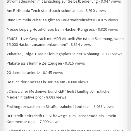
Stromladesäulen mit Einladung zur Selbstbedienung
- 9.047 views
Am Bethesda-Teich stand auch schon Jesus
- 8.910 views
Rund um mein Zuhause gibt es Feuerwehreinsätze
- 8.875 views
Messe Leipzig Hotel-Chaos beim Hacker-Kongress
- 8.820 views
#34C3 – Live-Gespräch mit MDR Aktuell: Wie ist die Stimmung, wenn
15.000 Hacker zusammenkommen?
- 8.814 views
Zuhause, Folge 1: Mein Lieblingsplatz in der Wohnung
- 8.723 views
Plakate als stumme Zeitzeugen
- 8.315 views
20 Jahre Israelnetz
- 8.145 views
Besuch der Knesset in Jerusalem
- 8.088 views
„Christlicher Medienverbund KEP“ heißt künftig „Christliche
Medieninitiative pro“
- 8.083 views
Frühlingserwachen im Straßenbahnhof Leutzsch
- 8.038 views
BFP stellt Zeitschrift GEISTbewegt! zum Jahresende ein – mein
Kommentar dazu
- 7.999 views