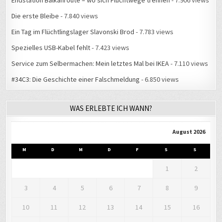
Endstation Balkanroute – wo sich Fluchtwege trennen
- 7.906 views
Die erste Bleibe
- 7.840 views
Ein Tag im Flüchtlingslager Slavonski Brod
- 7.783 views
Spezielles USB-Kabel fehlt
- 7.423 views
Service zum Selbermachen: Mein letztes Mal bei IKEA
- 7.110 views
#34C3: Die Geschichte einer Falschmeldung
- 6.850 views
WAS ERLEBTE ICH WANN?
August 2026
M
D
M
D
F
S
S
1
2
3
4
5
6
7
8
9
10
11
12
13
14
15
16