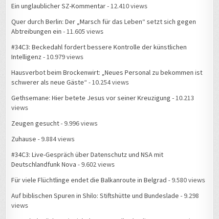
Ein unglaublicher SZ-Kommentar
- 12.410 views
Quer durch Berlin: Der „Marsch für das Leben“ setzt sich gegen
Abtreibungen ein
- 11.605 views
#34C3: Beckedahl fordert bessere Kontrolle der künstlichen
Intelligenz
- 10.979 views
Hausverbot beim Brockenwirt: „Neues Personal zu bekommen ist
schwerer als neue Gäste“
- 10.254 views
Gethsemane: Hier betete Jesus vor seiner Kreuzigung
- 10.213
views
Zeugen gesucht
- 9.996 views
Zuhause
- 9.884 views
#34C3: Live-Gespräch über Datenschutz und NSA mit
Deutschlandfunk Nova
- 9.602 views
Für viele Flüchtlinge endet die Balkanroute in Belgrad
- 9.580 views
Auf biblischen Spuren in Shilo: Stiftshütte und Bundeslade
- 9.298
views