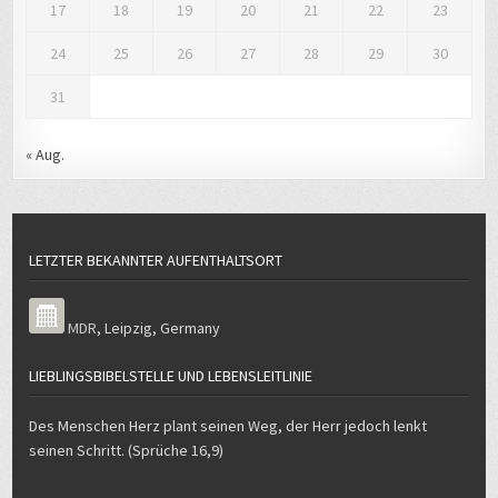
17
18
19
20
21
22
23
24
25
26
27
28
29
30
31
« Aug.
LETZTER BEKANNTER AUFENTHALTSORT
MDR
,
Leipzig
,
Germany
LIEBLINGSBIBELSTELLE UND LEBENSLEITLINIE
Des Menschen Herz plant seinen Weg, der Herr jedoch lenkt
seinen Schritt. (Sprüche 16,9)