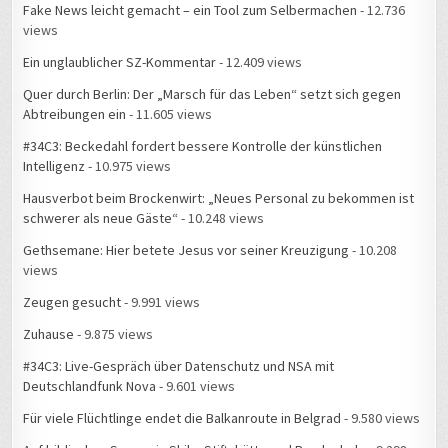
Fake News leicht gemacht – ein Tool zum Selbermachen
- 12.736
views
Ein unglaublicher SZ-Kommentar
- 12.409 views
Quer durch Berlin: Der „Marsch für das Leben“ setzt sich gegen
Abtreibungen ein
- 11.605 views
#34C3: Beckedahl fordert bessere Kontrolle der künstlichen
Intelligenz
- 10.975 views
Hausverbot beim Brockenwirt: „Neues Personal zu bekommen ist
schwerer als neue Gäste“
- 10.248 views
Gethsemane: Hier betete Jesus vor seiner Kreuzigung
- 10.208
views
Zeugen gesucht
- 9.991 views
Zuhause
- 9.875 views
#34C3: Live-Gespräch über Datenschutz und NSA mit
Deutschlandfunk Nova
- 9.601 views
Für viele Flüchtlinge endet die Balkanroute in Belgrad
- 9.580 views