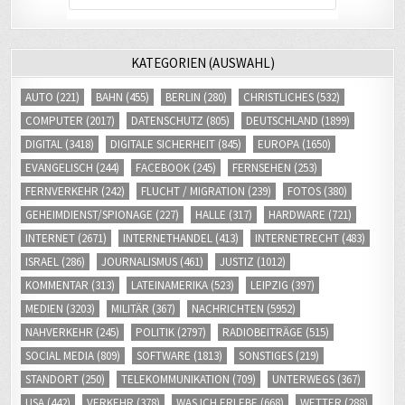
KATEGORIEN (AUSWAHL)
AUTO
(221)
BAHN
(455)
BERLIN
(280)
CHRISTLICHES
(532)
COMPUTER
(2017)
DATENSCHUTZ
(805)
DEUTSCHLAND
(1899)
DIGITAL
(3418)
DIGITALE SICHERHEIT
(845)
EUROPA
(1650)
EVANGELISCH
(244)
FACEBOOK
(245)
FERNSEHEN
(253)
FERNVERKEHR
(242)
FLUCHT / MIGRATION
(239)
FOTOS
(380)
GEHEIMDIENST/SPIONAGE
(227)
HALLE
(317)
HARDWARE
(721)
INTERNET
(2671)
INTERNETHANDEL
(413)
INTERNETRECHT
(483)
ISRAEL
(286)
JOURNALISMUS
(461)
JUSTIZ
(1012)
KOMMENTAR
(313)
LATEINAMERIKA
(523)
LEIPZIG
(397)
MEDIEN
(3203)
MILITÄR
(367)
NACHRICHTEN
(5952)
NAHVERKEHR
(245)
POLITIK
(2797)
RADIOBEITRÄGE
(515)
SOCIAL MEDIA
(809)
SOFTWARE
(1813)
SONSTIGES
(219)
STANDORT
(250)
TELEKOMMUNIKATION
(709)
UNTERWEGS
(367)
USA
(442)
VERKEHR
(378)
WAS ICH ERLEBE
(668)
WETTER
(288)