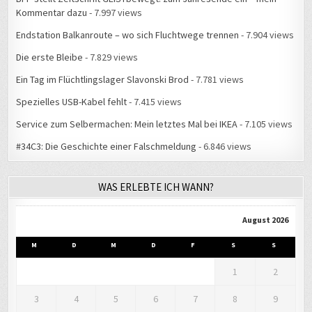
Kommentar dazu
- 7.997 views
Endstation Balkanroute – wo sich Fluchtwege trennen
- 7.904 views
Die erste Bleibe
- 7.829 views
Ein Tag im Flüchtlingslager Slavonski Brod
- 7.781 views
Spezielles USB-Kabel fehlt
- 7.415 views
Service zum Selbermachen: Mein letztes Mal bei IKEA
- 7.105 views
#34C3: Die Geschichte einer Falschmeldung
- 6.846 views
WAS ERLEBTE ICH WANN?
August 2026
M
D
M
D
F
S
S
1
2
3
4
5
6
7
8
9