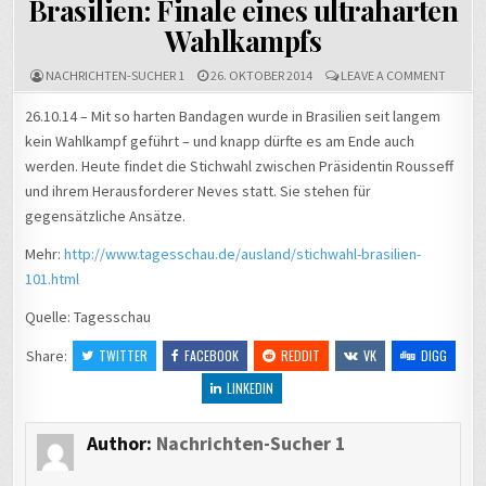
Brasilien: Finale eines ultraharten
Wahlkampfs
ON
NACHRICHTEN-SUCHER 1
26. OKTOBER 2014
LEAVE A COMMENT
BRASILI
FINALE
26.10.14 – Mit so harten Bandagen wurde in Brasilien seit langem
EINES
kein Wahlkampf geführt – und knapp dürfte es am Ende auch
ULTRA
WAHLK
werden. Heute findet die Stichwahl zwischen Präsidentin Rousseff
und ihrem Herausforderer Neves statt. Sie stehen für
gegensätzliche Ansätze.
Mehr:
http://www.tagesschau.de/ausland/stichwahl-brasilien-
101.html
Quelle: Tagesschau
Share:
TWITTER
FACEBOOK
REDDIT
VK
DIGG
LINKEDIN
Author:
Nachrichten-Sucher 1