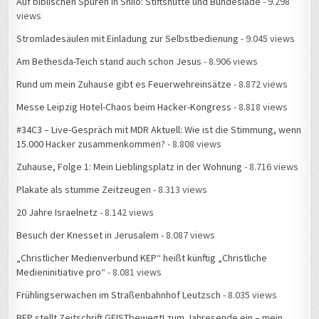
Auf biblischen Spuren in Shilo: Stiftshütte und Bundeslade
- 9.298
views
Stromladesäulen mit Einladung zur Selbstbedienung
- 9.045 views
Am Bethesda-Teich stand auch schon Jesus
- 8.906 views
Rund um mein Zuhause gibt es Feuerwehreinsätze
- 8.872 views
Messe Leipzig Hotel-Chaos beim Hacker-Kongress
- 8.818 views
#34C3 – Live-Gespräch mit MDR Aktuell: Wie ist die Stimmung, wenn
15.000 Hacker zusammenkommen?
- 8.808 views
Zuhause, Folge 1: Mein Lieblingsplatz in der Wohnung
- 8.716 views
Plakate als stumme Zeitzeugen
- 8.313 views
20 Jahre Israelnetz
- 8.142 views
Besuch der Knesset in Jerusalem
- 8.087 views
„Christlicher Medienverbund KEP“ heißt künftig „Christliche
Medieninitiative pro“
- 8.081 views
Frühlingserwachen im Straßenbahnhof Leutzsch
- 8.035 views
BFP stellt Zeitschrift GEISTbewegt! zum Jahresende ein – mein