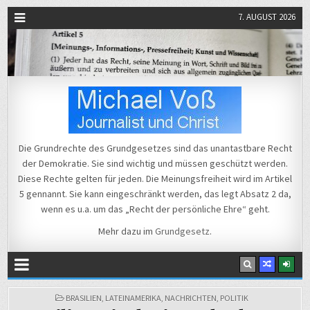
7. AUGUST 2026
Michael Voß
Journalist und Christ
Die Grundrechte des Grundgesetzes sind das unantastbare Recht
der Demokratie. Sie sind wichtig und müssen geschützt werden.
Diese Rechte gelten für jeden. Die Meinungsfreiheit wird im Artikel
5 gennannt. Sie kann eingeschränkt werden, das legt Absatz 2 da,
wenn es u.a. um das „Recht der persönliche Ehre“ geht.
Mehr dazu im
Grundgesetz
.
POSTED
BRASILIEN
,
LATEINAMERIKA
,
NACHRICHTEN
,
POLITIK
IN