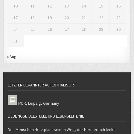
10
11
12
13
14
15
16
17
18
19
20
21
22
23
24
25
26
27
28
29
30
31
« Aug.
LETZTER BEKANNTER AUFENTHALTSORT
MDR
,
Leipzig
,
Germany
LIEBLINGSBIBELSTELLE UND LEBENSLEITLINIE
Des Menschen Herz plant seinen Weg, der Herr jedoch lenkt