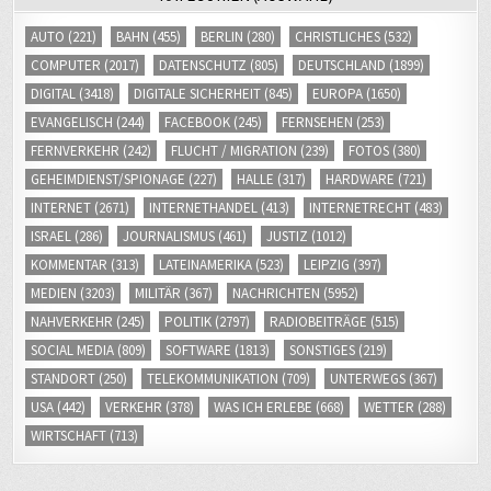
AUTO
(221)
BAHN
(455)
BERLIN
(280)
CHRISTLICHES
(532)
COMPUTER
(2017)
DATENSCHUTZ
(805)
DEUTSCHLAND
(1899)
DIGITAL
(3418)
DIGITALE SICHERHEIT
(845)
EUROPA
(1650)
EVANGELISCH
(244)
FACEBOOK
(245)
FERNSEHEN
(253)
FERNVERKEHR
(242)
FLUCHT / MIGRATION
(239)
FOTOS
(380)
GEHEIMDIENST/SPIONAGE
(227)
HALLE
(317)
HARDWARE
(721)
INTERNET
(2671)
INTERNETHANDEL
(413)
INTERNETRECHT
(483)
ISRAEL
(286)
JOURNALISMUS
(461)
JUSTIZ
(1012)
KOMMENTAR
(313)
LATEINAMERIKA
(523)
LEIPZIG
(397)
MEDIEN
(3203)
MILITÄR
(367)
NACHRICHTEN
(5952)
NAHVERKEHR
(245)
POLITIK
(2797)
RADIOBEITRÄGE
(515)
SOCIAL MEDIA
(809)
SOFTWARE
(1813)
SONSTIGES
(219)
STANDORT
(250)
TELEKOMMUNIKATION
(709)
UNTERWEGS
(367)
USA
(442)
VERKEHR
(378)
WAS ICH ERLEBE
(668)
WETTER
(288)
WIRTSCHAFT
(713)