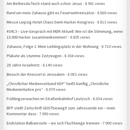
Am Bethesda-Teich stand auch schon Jesus
- 8.901 views
Rund um mein Zuhause gibt es Feuerwehreinsätze
- 8.869 views
Messe Leipzig Hotel-Chaos beim Hacker-Kongress
- 8.813 views
#34C3 – Live-Gespräch mit MDR Aktuell: Wie ist die Stimmung, wenn
15.000 Hacker zusammenkommen?
- 8.805 views
Zuhause, Folge 1: Mein Lieblingsplatz in der Wohnung
- 8.710 views
Plakate als stumme Zeitzeugen
- 8.304 views
20 Jahre Israelnetz
- 8.140 views
Besuch der Knesset in Jerusalem
- 8.082 views
„Christlicher Medienverbund KEP“ heißt künftig „Christliche
Medieninitiative pro“
- 8.079 views
Frühlingserwachen im Straßenbahnhof Leutzsch
- 8.034 views
BFP stellt Zeitschrift GEISTbewegt! zum Jahresende ein – mein
Kommentar dazu
- 7.990 views
Endstation Balkanroute – wo sich Fluchtwege trennen
- 7.900 views