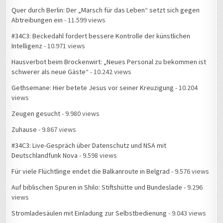
Quer durch Berlin: Der „Marsch für das Leben“ setzt sich gegen
Abtreibungen ein
- 11.599 views
#34C3: Beckedahl fordert bessere Kontrolle der künstlichen
Intelligenz
- 10.971 views
Hausverbot beim Brockenwirt: „Neues Personal zu bekommen ist
schwerer als neue Gäste“
- 10.242 views
Gethsemane: Hier betete Jesus vor seiner Kreuzigung
- 10.204
views
Zeugen gesucht
- 9.980 views
Zuhause
- 9.867 views
#34C3: Live-Gespräch über Datenschutz und NSA mit
Deutschlandfunk Nova
- 9.598 views
Für viele Flüchtlinge endet die Balkanroute in Belgrad
- 9.576 views
Auf biblischen Spuren in Shilo: Stiftshütte und Bundeslade
- 9.296
views
Stromladesäulen mit Einladung zur Selbstbedienung
- 9.043 views