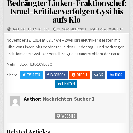
Bedrängter Linken-Fraktionschef:
Israel-Kritiker verfolgen Gysi bis
aufs Klo
ON
NACHRICHTEN-SUCHER 1
12. NOVEMBER 2014
LEAVE A COMMENT
BEDRÄ
LINKE
November 12, 2014 at 02:54AM – Zwei Israel-Kritiker geraten mit
FRAKT
Hilfe von Linken-Abgeordneten in den Bundestag – und bedrängen
ISRAEL
KRITIK
Fraktionschef Gysi. Der Vorfall zeigt ein Dauerproblem der Partei.
VERFO
GYSI
Mehr: http://ift.tt/10VEu3Q
BIS
AUFS
KLO
Share:
TWITTER
FACEBOOK
REDDIT
VK
DIGG
LINKEDIN
Author:
Nachrichten-Sucher 1
WEBSITE
Related Articles