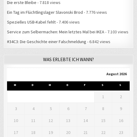
Die erste Bleibe
- 7.818 views
Ein Tag im Flüchtlingslager Slavonski Brod
- 7.776 views
Spezielles USB-Kabel fehlt
- 7.406 views
Service zum Selbermachen: Mein letztes Mal bei IKEA
- 7.103 views
#34C3: Die Geschichte einer Falschmeldung
- 6.842 views
WAS ERLEBTE ICH WANN?
August 2026
M
D
M
D
F
S
S
1
2
3
4
5
6
7
8
9
10
11
12
13
14
15
16
17
18
19
20
21
22
23