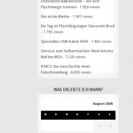
Endstation Balkanroute – wo sich
Fluchtwege trennen
- 7.916 views
Die erste Bleibe
- 7.907 views
Ein Tag im Flüchtlingslager Slavonski Brod
- 7.795 views
Spezielles USB-Kabel fehlt
- 7.463 views
Service zum Selbermachen: Mein letztes
Mal bei IKEA
- 7.128 views
#34C3: Die Geschichte einer
Falschmeldung
- 6.858 views
WAS ERLEBTE ICH WANN?
August 2026
M
D
M
D
F
S
S
1
2