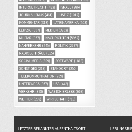
INTERNETRECHT
(483)
ISRAEL
(286)
JOURNALISMUS
(461)
JUSTIZ
(1012)
KOMMENTAR
(313)
LATEINAMERIKA
(523)
LEIPZIG
(397)
MEDIEN
(3203)
MILITÄR
(367)
NACHRICHTEN
(5952)
NAHVERKEHR
(245)
POLITIK
(2797)
RADIOBEITRÄGE
(515)
SOCIAL MEDIA
(809)
SOFTWARE
(1813)
SONSTIGES
(219)
STANDORT
(250)
TELEKOMMUNIKATION
(709)
UNTERWEGS
(367)
USA
(442)
VERKEHR
(378)
WAS ICH ERLEBE
(668)
WETTER
(288)
WIRTSCHAFT
(713)
LETZTER BEKANNTER AUFENTHALTSORT
LIEBLINGSBI