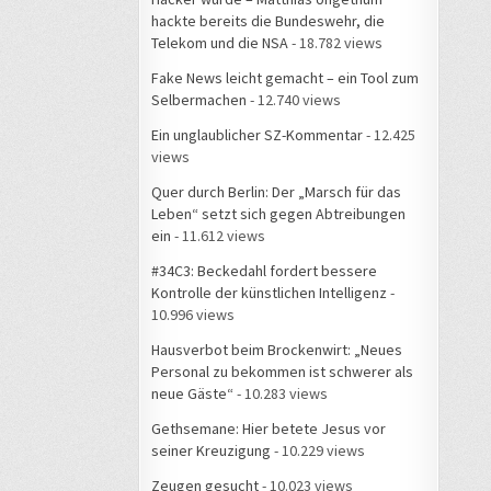
hackte bereits die Bundeswehr, die
Telekom und die NSA
- 18.782 views
Fake News leicht gemacht – ein Tool zum
Selbermachen
- 12.740 views
Ein unglaublicher SZ-Kommentar
- 12.425
views
Quer durch Berlin: Der „Marsch für das
Leben“ setzt sich gegen Abtreibungen
ein
- 11.612 views
#34C3: Beckedahl fordert bessere
Kontrolle der künstlichen Intelligenz
-
10.996 views
Hausverbot beim Brockenwirt: „Neues
Personal zu bekommen ist schwerer als
neue Gäste“
- 10.283 views
Gethsemane: Hier betete Jesus vor
seiner Kreuzigung
- 10.229 views
Zeugen gesucht
- 10.023 views