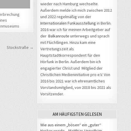
wieder nach Hamburg wechselte.
Außerdem melde ich mich zwischen 2012
erbrechung
und 2022 regelmäßig von der
ines
Internationalen Funkausstellung
in Berlin.
hnmuseums
2016 war ich für meinen Arbeitgeber auf
der
Balkanroute
unterwegs und sprach
mit Flüchtlingen. Hinzu kam eine
Stockstraße →
Vertretungszeit als
Hauptstadtkorrespondent für den
Hörfunk in Berlin. Außerdem bin ich
engagierter Christ und Mitglied der
Christlichen Medieninitiative pro e.V. Von
2016 bis 2021 war ich ehrenamtliches
Vorstandsmitglied, von 2018 bis 2021 als
Vorsitzender.
AM HÄUFIGSTEN GELESEN
Wie aus einem „bösen“ ein „guter“
Hacker wurde – Matthias Ungethüm