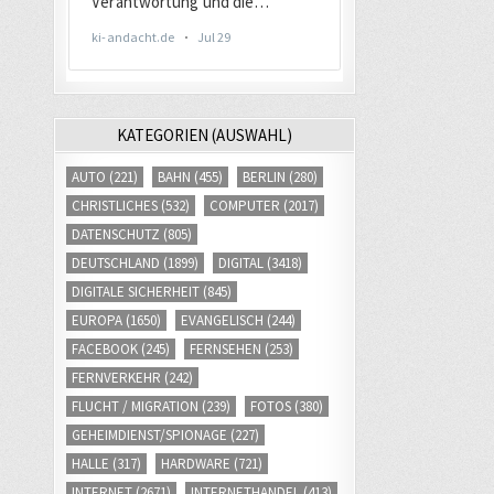
KATEGORIEN (AUSWAHL)
AUTO
(221)
BAHN
(455)
BERLIN
(280)
CHRISTLICHES
(532)
COMPUTER
(2017)
DATENSCHUTZ
(805)
DEUTSCHLAND
(1899)
DIGITAL
(3418)
DIGITALE SICHERHEIT
(845)
EUROPA
(1650)
EVANGELISCH
(244)
FACEBOOK
(245)
FERNSEHEN
(253)
FERNVERKEHR
(242)
FLUCHT / MIGRATION
(239)
FOTOS
(380)
GEHEIMDIENST/SPIONAGE
(227)
HALLE
(317)
HARDWARE
(721)
INTERNET
(2671)
INTERNETHANDEL
(413)