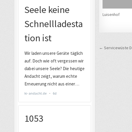
Luisenhof
Beitrags
← Servicewüste De