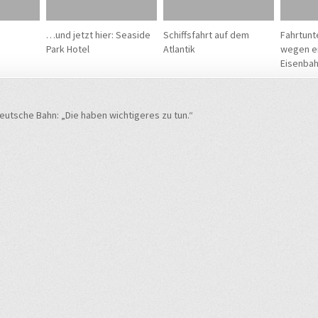
…und jetzt hier: Seaside
Schiffsfahrt auf dem
Fahrtunt
Park Hotel
Atlantik
wegen e
Eisenba
navigation
utsche Bahn: „Die haben wichtigeres zu tun.“