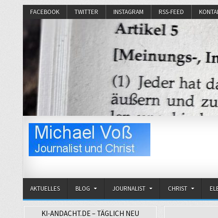
FACEBOOK
TWITTER
INSTAGRAM
RSS-FEED
KONTA
Michael Voß
Journalist und Christ
AKTUELLES
BLOG
JOURNALIST
CHRIST
EL
KI-ANDACHT.DE – TÄGLICH NEU