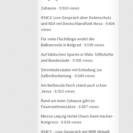
Zuhause
- 9.916 views
#34C3: Live-Gespräch über Datenschutz
und NSA mit Deutschlandfunk Nova
- 9.604
views
Für viele Flüchtlinge endet die
Balkanroute in Belgrad
- 9.599 views
Auf biblischen Spuren in Shilo: Stiftshütte
und Bundeslade
- 9.305 views
Stromladesäulen mit Einladung zur
Selbstbedienung
- 9.049 views
Am Bethesda-Teich stand auch schon
Jesus
- 8.923 views
Rund um mein Zuhause gibt es
Feuerwehreinsätze
- 8.887 views
Messe Leipzig Hotel-Chaos beim Hacker-
Kongress
- 8.838 views
#34C3 – Live-Gespräch mit MDR Aktuell: