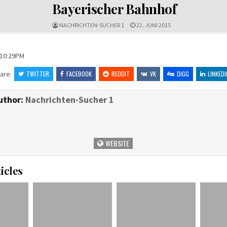
IN
Bayerischer Bahnhof
NACHRICHTEN-SUCHER 1
22. JUNI 2015
 10:29PM
are:
TWITTER
FACEBOOK
REDDIT
VK
DIGG
LINKEDI
uthor:
Nachrichten-Sucher 1
WEBSITE
icles