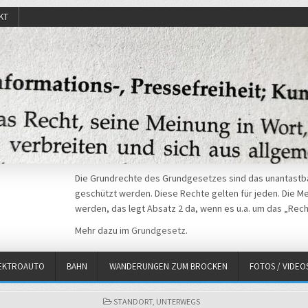
KT
Die Grundrechte des Grundgesetzes sind das unantastba
geschützt werden. Diese Rechte gelten für jeden. Die Mei
werden, das legt Absatz 2 da, wenn es u.a. um das „Rech
Mehr dazu im
Grundgesetz
.
EKTROAUTO
BAHN
WANDERUNGEN ZUM BROCKEN
FOTOS / VIDEO
POSTED
STANDORT
,
UNTERWEGS