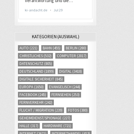
KATEGORIEN (AUSWAHL)
AUTO
(221)
BAHN
(455)
BERLIN
(280)
CHRISTLICHES
(532)
COMPUTER
(2017)
DATENSCHUTZ
(805)
DEUTSCHLAND
(1899)
DIGITAL
(3418)
DIGITALE SICHERHEIT
(845)
EUROPA
(1650)
EVANGELISCH
(244)
FACEBOOK
(245)
FERNSEHEN
(253)
FERNVERKEHR
(242)
FLUCHT / MIGRATION
(239)
FOTOS
(380)
GEHEIMDIENST/SPIONAGE
(227)
HALLE
(317)
HARDWARE
(721)
INTERNET
(2671)
INTERNETHANDEL
(413)