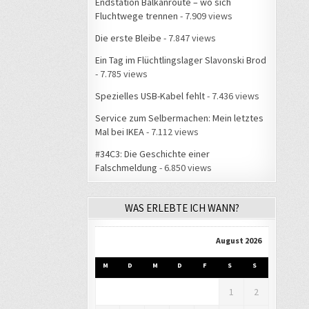
Endstation Balkanroute – wo sich
Fluchtwege trennen
- 7.909 views
Die erste Bleibe
- 7.847 views
Ein Tag im Flüchtlingslager Slavonski Brod
- 7.785 views
Spezielles USB-Kabel fehlt
- 7.436 views
Service zum Selbermachen: Mein letztes
Mal bei IKEA
- 7.112 views
#34C3: Die Geschichte einer
Falschmeldung
- 6.850 views
WAS ERLEBTE ICH WANN?
August 2026
M
D
M
D
F
S
S
1
2