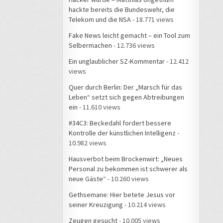
hackte bereits die Bundeswehr, die
Telekom und die NSA
- 18.771 views
Fake News leicht gemacht – ein Tool zum
Selbermachen
- 12.736 views
Ein unglaublicher SZ-Kommentar
- 12.412
views
Quer durch Berlin: Der „Marsch für das
Leben“ setzt sich gegen Abtreibungen
ein
- 11.610 views
#34C3: Beckedahl fordert bessere
Kontrolle der künstlichen Intelligenz
-
10.982 views
Hausverbot beim Brockenwirt: „Neues
Personal zu bekommen ist schwerer als
neue Gäste“
- 10.260 views
Gethsemane: Hier betete Jesus vor
seiner Kreuzigung
- 10.214 views
Zeugen gesucht
- 10.005 views