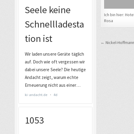
Ich bin hier: Hote
Rosa
Beitrags
← Nickel-Hoffmann