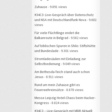
Zuhause
- 9.891 views
#34C3: Live-Gespräch über Datenschutz
und NSA mit Deutschlandfunk Nova
- 9.602
views
Für viele Flüchtlinge endet die
Balkanroute in Belgrad
- 9.582 views
Auf biblischen Spuren in Shilo: Stiftshütte
und Bundeslade
- 9.301 views
Stromladesäulen mit Einladung zur
Selbstbedienung
- 9.049 views
Am Bethesda-Teich stand auch schon
Jesus
- 8.911 views
Rund um mein Zuhause gibt es
Feuerwehreinsätze
- 8.878 views
Messe Leipzig Hotel-Chaos beim Hacker-
Kongress
- 8.824 views
#34C3 – Live-Gespräch mit MDR Aktuell: