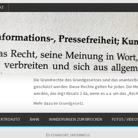
KT
Die Grundrechte des Grundgesetzes sind das unantastba
geschützt werden. Diese Rechte gelten für jeden. Die Mei
werden, das legt Absatz 2 da, wenn es u.a. um das „Rech
Mehr dazu im
Grundgesetz
.
EKTROAUTO
BAHN
WANDERUNGEN ZUM BROCKEN
FOTOS / VIDEO
POSTED
STANDORT
,
UNTERWEGS