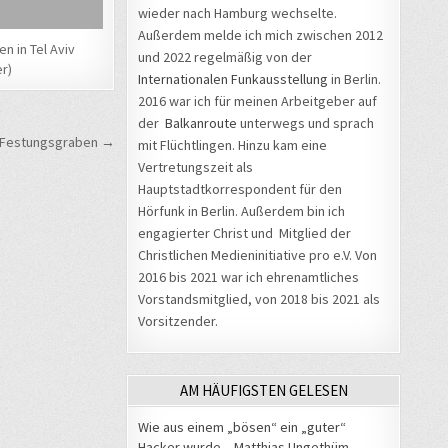
wieder nach Hamburg wechselte.
Außerdem melde ich mich zwischen 2012
n in Tel Aviv
und 2022 regelmäßig von der
er)
Internationalen Funkausstellung
in Berlin.
2016 war ich für meinen Arbeitgeber auf
der
Balkanroute
unterwegs und sprach
m Festungsgraben →
mit Flüchtlingen. Hinzu kam eine
Vertretungszeit als
Hauptstadtkorrespondent für den
Hörfunk in Berlin. Außerdem bin ich
engagierter Christ und Mitglied der
Christlichen Medieninitiative pro e.V. Von
2016 bis 2021 war ich ehrenamtliches
Vorstandsmitglied, von 2018 bis 2021 als
Vorsitzender.
AM HÄUFIGSTEN GELESEN
Wie aus einem „bösen“ ein „guter“
Hacker wurde – Matthias Ungethüm