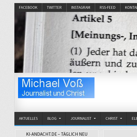
FACEBOOK
TWITTER
INSTAGRAM
RSS-FEED
KONTA
Michael Voß
Journalist und Christ
AKTUELLES
BLOG
JOURNALIST
CHRIST
EL
KI-ANDACHT.DE – TÄGLICH NEU