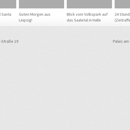
l Santa
Guten Morgen aus
Blick vom Volkspark auf
24 Stunde
Leipzig!
das Saaletal in Halle
(Zeitraff
navigation
-Straße 19
Palais a