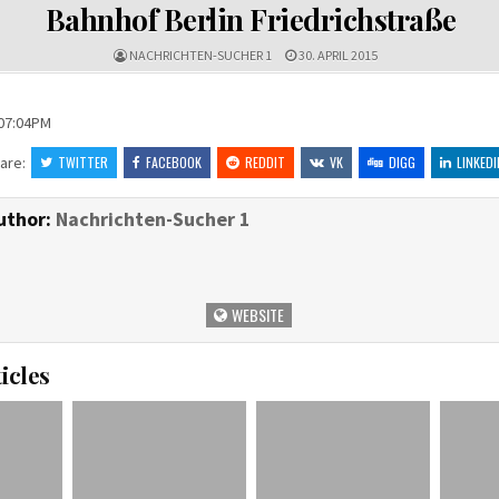
IN
Bahnhof Berlin Friedrichstraße
NACHRICHTEN-SUCHER 1
30. APRIL 2015
 07:04PM
are:
TWITTER
FACEBOOK
REDDIT
VK
DIGG
LINKEDI
uthor:
Nachrichten-Sucher 1
WEBSITE
icles