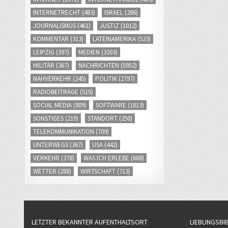
INTERNETRECHT
(483)
ISRAEL
(286)
JOURNALISMUS
(461)
JUSTIZ
(1012)
KOMMENTAR
(313)
LATEINAMERIKA
(523)
LEIPZIG
(397)
MEDIEN
(3203)
MILITÄR
(367)
NACHRICHTEN
(5952)
NAHVERKEHR
(245)
POLITIK
(2797)
RADIOBEITRÄGE
(515)
SOCIAL MEDIA
(809)
SOFTWARE
(1813)
SONSTIGES
(219)
STANDORT
(250)
TELEKOMMUNIKATION
(709)
UNTERWEGS
(367)
USA
(442)
VERKEHR
(378)
WAS ICH ERLEBE
(668)
WETTER
(288)
WIRTSCHAFT
(713)
LETZTER BEKANNTER AUFENTHALTSORT
LIEBLINGSBI