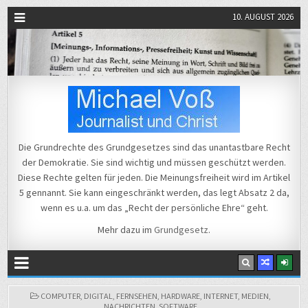
10. AUGUST 2026
Michael Voß
Journalist und Christ
Die Grundrechte des Grundgesetzes sind das unantastbare Recht
der Demokratie. Sie sind wichtig und müssen geschützt werden.
Diese Rechte gelten für jeden. Die Meinungsfreiheit wird im Artikel
5 gennannt. Sie kann eingeschränkt werden, das legt Absatz 2 da,
wenn es u.a. um das „Recht der persönliche Ehre“ geht.
Mehr dazu im
Grundgesetz
.
POSTED
COMPUTER
,
DIGITAL
,
FERNSEHEN
,
HARDWARE
,
INTERNET
,
MEDIEN
,
IN
NACHRICHTEN
,
SOFTWARE