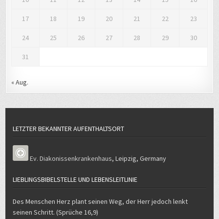
17
18
19
20
21
22
23
24
25
26
27
28
29
30
31
« Aug.
LETZTER BEKANNTER AUFENTHALTSORT
Ev. Diakonissenkrankenhaus
,
Leipzig
,
Germany
LIEBLINGSBIBELSTELLE UND LEBENSLEITLINIE
Des Menschen Herz plant seinen Weg, der Herr jedoch lenkt
seinen Schritt. (Sprüche 16,9)