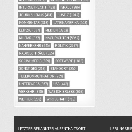
INTERNETRECHT
(483)
ISRAEL
(286)
JOURNALISMUS
(461)
JUSTIZ
(1012)
KOMMENTAR
(313)
LATEINAMERIKA
(523)
LEIPZIG
(397)
MEDIEN
(3203)
MILITÄR
(367)
NACHRICHTEN
(5952)
NAHVERKEHR
(245)
POLITIK
(2797)
RADIOBEITRÄGE
(515)
SOCIAL MEDIA
(809)
SOFTWARE
(1813)
SONSTIGES
(219)
STANDORT
(250)
TELEKOMMUNIKATION
(709)
UNTERWEGS
(367)
USA
(442)
VERKEHR
(378)
WAS ICH ERLEBE
(668)
WETTER
(288)
WIRTSCHAFT
(713)
LETZTER BEKANNTER AUFENTHALTSORT
LIEBLINGSBI