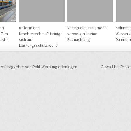
ten
Reform des
Venezuelas Parlament
Kolumbie
 7 im
Urheberrechts: EU einigt
verweigert seine
Wasserkr
esten
sich auf
Entmachtung
Dammbr
Leistungsschutzrecht
navigation
uftraggeber von Polit-Werbung offenlegen
Gewalt bei Prote