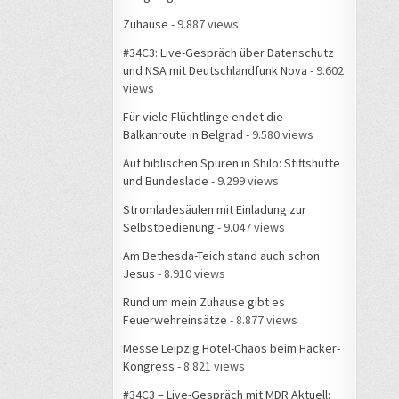
Zuhause
- 9.887 views
#34C3: Live-Gespräch über Datenschutz
und NSA mit Deutschlandfunk Nova
- 9.602
views
Für viele Flüchtlinge endet die
Balkanroute in Belgrad
- 9.580 views
Auf biblischen Spuren in Shilo: Stiftshütte
und Bundeslade
- 9.299 views
Stromladesäulen mit Einladung zur
Selbstbedienung
- 9.047 views
Am Bethesda-Teich stand auch schon
Jesus
- 8.910 views
Rund um mein Zuhause gibt es
Feuerwehreinsätze
- 8.877 views
Messe Leipzig Hotel-Chaos beim Hacker-
Kongress
- 8.821 views
#34C3 – Live-Gespräch mit MDR Aktuell: