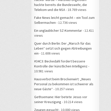
hackte bereits die Bundeswehr, die
Telekom und die NSA
- 18.769 views
Fake News leicht gemacht – ein Tool zum
Selbermachen
- 12.736 views
Ein unglaublicher SZ-Kommentar
- 12.411
views
Quer durch Berlin: Der „Marsch für das
Leben“ setzt sich gegen Abtreibungen
ein
- 11.606 views
#34C3: Beckedahl fordert bessere
Kontrolle der künstlichen Intelligenz
-
10.981 views
Hausverbot beim Brockenwirt: „Neues
Personal zu bekommen ist schwerer als
neue Gäste“
- 10.257 views
Gethsemane: Hier betete Jesus vor
seiner Kreuzigung
- 10.214 views
Zeugen gesucht
- 10.000 views