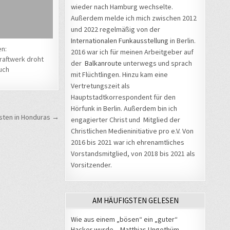
wieder nach Hamburg wechselte.
Außerdem melde ich mich zwischen 2012
und 2022 regelmäßig von der
Internationalen Funkausstellung
in Berlin.
n:
2016 war ich für meinen Arbeitgeber auf
aftwerk droht
der
Balkanroute
unterwegs und sprach
uch
mit Flüchtlingen. Hinzu kam eine
Vertretungszeit als
Hauptstadtkorrespondent für den
Hörfunk in Berlin. Außerdem bin ich
sten in Honduras →
engagierter Christ und Mitglied der
Christlichen Medieninitiative pro e.V. Von
2016 bis 2021 war ich ehrenamtliches
Vorstandsmitglied, von 2018 bis 2021 als
Vorsitzender.
AM HÄUFIGSTEN GELESEN
Wie aus einem „bösen“ ein „guter“
Hacker wurde – Matthias Ungethüm