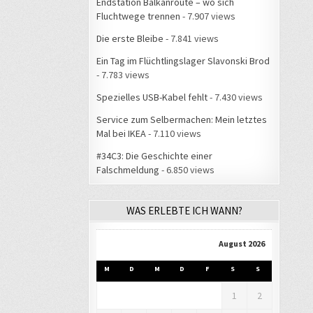
Endstation Balkanroute – wo sich
Fluchtwege trennen
- 7.907 views
Die erste Bleibe
- 7.841 views
Ein Tag im Flüchtlingslager Slavonski Brod
- 7.783 views
Spezielles USB-Kabel fehlt
- 7.430 views
Service zum Selbermachen: Mein letztes
Mal bei IKEA
- 7.110 views
#34C3: Die Geschichte einer
Falschmeldung
- 6.850 views
WAS ERLEBTE ICH WANN?
August 2026
M
D
M
D
F
S
S
1
2