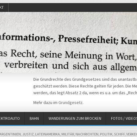
KT
Die Grundrechte des Grundgesetzes sind das unantastba
geschützt werden. Diese Rechte gelten für jeden. Die Mei
werden, das legt Absatz 2 da, wenn es u.a. um das „Rech
Mehr dazu im
Grundgesetz
.
EKTROAUTO
BAHN
WANDERUNGEN ZUM BROCKEN
FOTOS / VIDEO
POSTED
ARGENTINIEN
,
JUSTIZ
,
LATEINAMERIKA
,
MILITÄR
,
NACHRICHTEN
,
POLITIK
,
SCHIFF
,
VERKE