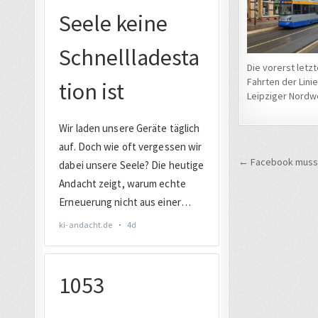
Die vorerst letz
Fahrten der Linie
Leipziger Nordw
Beitrags
← Facebook muss A