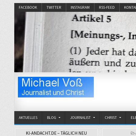
FACEBOOK
TWITTER
INSTAGRAM
RSS-FEED
KONTA
Michael Voß
Journalist und Christ
AKTUELLES
BLOG
JOURNALIST
CHRIST
EL
KI-ANDACHT.DE – TÄGLICH NEU