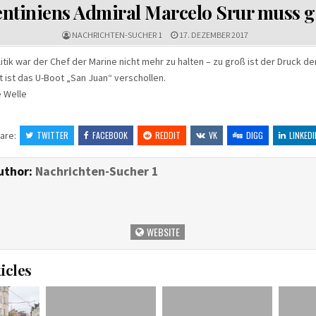
IN
ntiniens Admiral Marcelo Srur muss 
NACHRICHTEN-SUCHER 1
17. DEZEMBER 2017
itik war der Chef der Marine nicht mehr zu halten – zu groß ist der Druck der
 ist das U-Boot „San Juan“ verschollen.
e Welle
are:
TWITTER
FACEBOOK
REDDIT
VK
DIGG
LINKEDI
uthor:
Nachrichten-Sucher 1
WEBSITE
icles