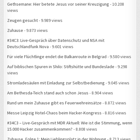
Gethsemane: Hier betete Jesus vor seiner Kreuzigung
- 10.208
views
Zeugen gesucht
- 9.989 views
Zuhause
- 9.873 views
#34C3: Live-Gespräch über Datenschutz und NSA mit
Deutschlandfunk Nova
- 9.601 views
Für viele Flüchtlinge endet die Balkanroute in Belgrad
- 9.580 views
Auf biblischen Spuren in Shilo: Stiftshütte und Bundeslade
- 9.298
views
Stromladesäulen mit Einladung zur Selbstbedienung
- 9.045 views
Am Bethesda-Teich stand auch schon Jesus
- 8.904 views
Rund um mein Zuhause gibt es Feuerwehreinsätze
- 8.872 views
Messe Leipzig Hotel-Chaos beim Hacker-Kongress
- 8.816 views
#34C3 – Live-Gespräch mit MDR Aktuell: Wie ist die Stimmung, wenn
15.000 Hacker zusammenkommen?
- 8.808 views
Zuhause, Folge 1: Mein Lieblingsplatz in der Wohnung
- 8.713 views