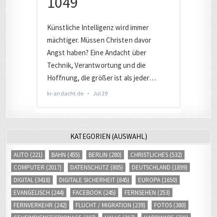
KATEGORIEN (AUSWAHL)
AUTO
(221)
BAHN
(455)
BERLIN
(280)
CHRISTLICHES
(532)
COMPUTER
(2017)
DATENSCHUTZ
(805)
DEUTSCHLAND
(1899)
DIGITAL
(3418)
DIGITALE SICHERHEIT
(845)
EUROPA
(1650)
EVANGELISCH
(244)
FACEBOOK
(245)
FERNSEHEN
(253)
FERNVERKEHR
(242)
FLUCHT / MIGRATION
(239)
FOTOS
(380)