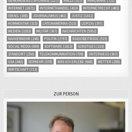
GEHEIMDIENST/SPIONAGE
(227)
HALLE
(317)
HARDWARE
(721)
INTERNET
(2671)
INTERNETHANDEL
(413)
INTERNETRECHT
(483)
ISRAEL
(286)
JOURNALISMUS
(461)
JUSTIZ
(1012)
KOMMENTAR
(313)
LATEINAMERIKA
(523)
LEIPZIG
(397)
MEDIEN
(3203)
MILITÄR
(367)
NACHRICHTEN
(5952)
NAHVERKEHR
(245)
POLITIK
(2797)
RADIOBEITRÄGE
(515)
SOCIAL MEDIA
(809)
SOFTWARE
(1813)
SONSTIGES
(219)
STANDORT
(250)
TELEKOMMUNIKATION
(709)
UNTERWEGS
(367)
USA
(442)
VERKEHR
(378)
WAS ICH ERLEBE
(668)
WETTER
(288)
WIRTSCHAFT
(713)
ZUR PERSON