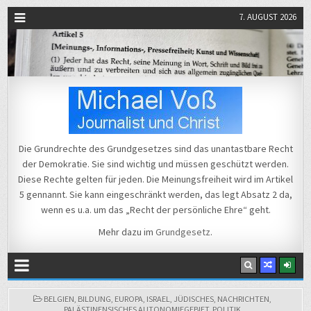
7. AUGUST 2026
Michael Voß
Journalist und Christ
Die Grundrechte des Grundgesetzes sind das unantastbare Recht
der Demokratie. Sie sind wichtig und müssen geschützt werden.
Diese Rechte gelten für jeden. Die Meinungsfreiheit wird im Artikel
5 gennannt. Sie kann eingeschränkt werden, das legt Absatz 2 da,
wenn es u.a. um das „Recht der persönliche Ehre“ geht.
Mehr dazu im
Grundgesetz
.
POSTED
BELGIEN
,
BILDUNG
,
EUROPA
,
ISRAEL
,
JÜDISCHES
,
NACHRICHTEN
,
IN
PALÄSTINENSISCHES AUTONOMIEGEBIET
,
POLITIK