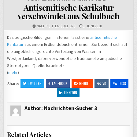
Antisemitische Karikatur
verschwindet aus Schulbuch
NACHRICHTEN-SUCHER 3
1. JUNI 2018
Das belgische Bildungsministerium lässt eine
antisemitische
Karikatur
aus einem Erdkundebuch entfernen. Sie bezieht sich auf
die angeblich ungerechte Verteilung von Wasser im
Westjordanland, dabei verwendet sie traditionelle antijüdische
Stereotypen. Quelle: Israelnetz
(
mehr
)
Share:
TWITTER
FACEBOOK
REDDIT
VK
DIGG
LINKEDIN
Author:
Nachrichten-Sucher 3
Related Articles