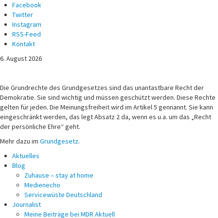
Facebook
Twitter
Instagram
RSS-Feed
Kontakt
6. August 2026
Michael Voß
Journalist und Christ
Die Grundrechte des Grundgesetzes sind das unantastbare Recht der
Demokratie. Sie sind wichtig und müssen geschützt werden. Diese Rechte
gelten für jeden. Die Meinungsfreiheit wird im Artikel 5 gennannt. Sie kann
eingeschränkt werden, das legt Absatz 2 da, wenn es u.a. um das „Recht
der persönliche Ehre“ geht.
Mehr dazu im
Grundgesetz
.
Aktuelles
Blog
Zuhause – stay at home
Medienecho
Servicewüste Deutschland
Journalist
Meine Beiträge bei MDR Aktuell