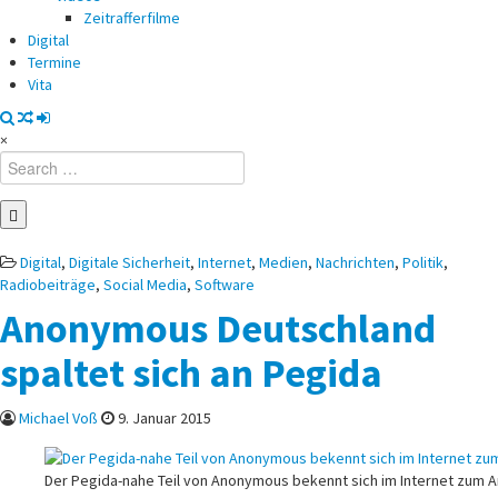
Zeitrafferfilme
Digital
Termine
Vita
×
Search
for:
Posted
Digital
,
Digitale Sicherheit
,
Internet
,
Medien
,
Nachrichten
,
Politik
,
in
Radiobeiträge
,
Social Media
,
Software
Anonymous Deutschland
spaltet sich an Pegida
Michael Voß
9. Januar 2015
Der Pegida-nahe Teil von Anonymous bekennt sich im Internet zum An