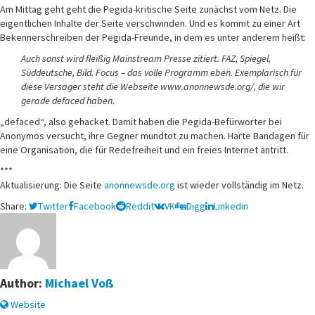
Am Mittag geht geht die Pegida-kritische Seite zunächst vom Netz. Die
eigentlichen Inhalte der Seite verschwinden. Und es kommt zu einer Art
Bekennerschreiben der Pegida-Freunde, in dem es unter anderem heißt:
Auch sonst wird fleißig Mainstream Presse zitiert. FAZ, Spiegel,
Süddeutsche, Bild. Focus – das volle Programm eben. Exemplarisch für
diese Versager steht die Webseite www.anonnewsde.org/, die wir
gerade defaced haben.
„defaced“, also gehacket. Damit haben die Pegida-Befürworter bei
Anonymos versucht, ihre Gegner mundtot zu machen. Harte Bandagen für
eine Organisation, die für Redefreiheit und ein freies Internet antritt.
***
Aktualisierung: Die Seite
anonnewsde.org
ist wieder vollständig im Netz.
Share:
Twitter
Facebook
Reddit
VK
Digg
Linkedin
Author:
Michael Voß
Website