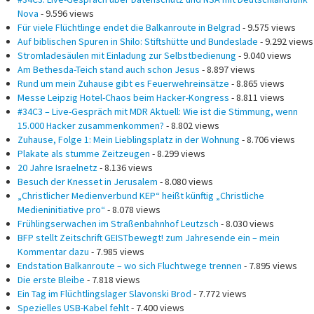
Nova
- 9.596 views
Für viele Flüchtlinge endet die Balkanroute in Belgrad
- 9.575 views
Auf biblischen Spuren in Shilo: Stiftshütte und Bundeslade
- 9.292 views
Stromladesäulen mit Einladung zur Selbstbedienung
- 9.040 views
Am Bethesda-Teich stand auch schon Jesus
- 8.897 views
Rund um mein Zuhause gibt es Feuerwehreinsätze
- 8.865 views
Messe Leipzig Hotel-Chaos beim Hacker-Kongress
- 8.811 views
#34C3 – Live-Gespräch mit MDR Aktuell: Wie ist die Stimmung, wenn
15.000 Hacker zusammenkommen?
- 8.802 views
Zuhause, Folge 1: Mein Lieblingsplatz in der Wohnung
- 8.706 views
Plakate als stumme Zeitzeugen
- 8.299 views
20 Jahre Israelnetz
- 8.136 views
Besuch der Knesset in Jerusalem
- 8.080 views
„Christlicher Medienverbund KEP“ heißt künftig „Christliche
Medieninitiative pro“
- 8.078 views
Frühlingserwachen im Straßenbahnhof Leutzsch
- 8.030 views
BFP stellt Zeitschrift GEISTbewegt! zum Jahresende ein – mein
Kommentar dazu
- 7.985 views
Endstation Balkanroute – wo sich Fluchtwege trennen
- 7.895 views
Die erste Bleibe
- 7.818 views
Ein Tag im Flüchtlingslager Slavonski Brod
- 7.772 views
Spezielles USB-Kabel fehlt
- 7.400 views