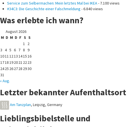
Service zum Selbermachen: Mein letztes Mal bei IKEA
- 7.100 views
#34C3: Die Geschichte einer Falschmeldung
- 6.840 views
Was erlebte ich wann?
August 2026
M
D
M
D
F
S
S
1
2
3
4
5
6
7
8
9
10
11
12
13
14
15
16
17
18
19
20
21
22
23
24
25
26
27
28
29
30
31
« Aug.
Letzter bekannter Aufenthaltsort
Am Tanzplan
,
Leipzig
,
Germany
Lieblingsbibelstelle und