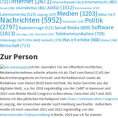
Internet
(2671)
(721)
Internetrecht
(483)
Internethandel
(413)
Justiz
(1012)
Journalismus
(461)
Kommentar
(313)
Israel
(286)
Medien
(3203)
Lateinamerika
(523)
Leipzig
(397)
Militär
(367)
Nachrichten
(5952)
Politik
Nahverkehr
(245)
(2797)
Software
Social Media
(809)
Radiobeiträge
(515)
(1813)
Telekommunikation
(709)
Standort
(250)
Sonstiges
(219)
Was ich erlebe
(668)
USA
(442)
Verkehr
(378)
Unterwegs
(367)
Wetter
(288)
Wirtschaft
(713)
Zur Person
Ich bin Journalist. Für ein öffentlich-rechtliches
Medienunternehmen arbeite arbeite ich als Chef vom Dienst (CvD) der
Nachrichtenangebote im Fernseh- und Hörfunkbereich sowie als
Redakteur vom Dienst (RvD) beim Hörfunk. Als Autor berichte aus der
digitalen Welt, u.a. bis 2018 regelmäßig von der CeBIT in Hannover und
2015 vom Mobile World Congress in Barcelona. Zwischen 2017 und 2021
leitete ich den jährlichen Hörfunkpool vom
Chaos Communication Congress
in Leipzig, der inzwischen wieder nach Hamburg wechselte. Außerdem
melde ich mich zwischen 2012 und 2022 regelmäßig von der
Internationalen Funkausstellung
in Berlin. 2016 war ich für meinen