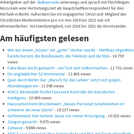
Arbeitgeber auf der
Balkanroute
unterwegs und sprach mit Flüchtlingen.
Hinzu kam eine Vertretungszeit als Hauptstadtkorrespondent für den
Hörfunk in Berlin. Außerdem bin ich engagierter Christ und Mitglied der
Christlichen Medieninitiative pro e.V. Von 2016 bis 2021 war ich
ehrenamtliches Vorstandsmitglied, von 2018 bis 2021 als Vorsitzender.
Am häufigsten gelesen
Wie aus einem „bösen“ ein „guter“ Hacker wurde – Matthias Ungethüm
hackte bereits die Bundeswehr, die Telekom und die NSA
- 18.759
views
Fake News leicht gemacht – ein Tool zum Selbermachen
- 12.732 views
Ein unglaublicher SZ-Kommentar
- 12.403 views
Quer durch Berlin: Der „Marsch für das Leben“ setzt sich gegen
Abtreibungen ein
- 11.598 views
#34C3: Beckedahl fordert bessere Kontrolle der künstlichen
Intelligenz
- 10.969 views
Hausverbot beim Brockenwirt: „Neues Personal zu bekommen ist
schwerer als neue Gäste“
- 10.237 views
Gethsemane: Hier betete Jesus vor seiner Kreuzigung
- 10.202 views
Zeugen gesucht
- 9.975 views
Zuhause
- 9.866 views
#34C3: Live-Gespräch über Datenschutz und NSA mit Deutschlandfunk