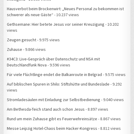
Hausverbot beim Brockenwirt: „Neues Personal zu bekommen ist
schwerer als neue Gäste“
- 10.237 views
Gethsemane: Hier betete Jesus vor seiner Kreuzigung
- 10.202
views
Zeugen gesucht
- 9.975 views
Zuhause
- 9.866 views
#34C3: Live-Gespräch über Datenschutz und NSA mit
Deutschlandfunk Nova
- 9.596 views
Für viele Flüchtlinge endet die Balkanroute in Belgrad
- 9.575 views
Auf biblischen Spuren in Shilo: Stiftshütte und Bundeslade
- 9.292
views
Stromladesäulen mit Einladung zur Selbstbedienung
- 9.040 views
Am Bethesda-Teich stand auch schon Jesus
- 8.897 views
Rund um mein Zuhause gibt es Feuerwehreinsätze
- 8.867 views
Messe Leipzig Hotel-Chaos beim Hacker-Kongress
- 8.812 views
#34C3 – Live-Gespräch mit MDR Aktuell: Wie ist die Stimmung, wenn