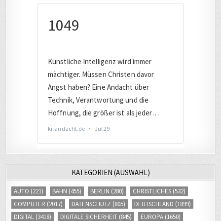
KATEGORIEN (AUSWAHL)
AUTO
(221)
BAHN
(455)
BERLIN
(280)
CHRISTLICHES
(532)
COMPUTER
(2017)
DATENSCHUTZ
(805)
DEUTSCHLAND
(1899)
DIGITAL
(3418)
DIGITALE SICHERHEIT
(845)
EUROPA
(1650)
EVANGELISCH
(244)
FACEBOOK
(245)
FERNSEHEN
(253)