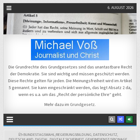
6. AUGUST 2026
Michael Voß
Journalist und Christ
Die Grundrechte des Grundgesetzes sind das unantastbare Recht
der Demokratie. Sie sind wichtig und müssen geschützt werden.
Diese Rechte gelten für jeden. Die Meinungsfreiheit wird im Artikel
5 gennannt. Sie kann eingeschränkt werden, das legt Absatz 2 da,
wenn es u.a. um das „Recht der persönliche Ehre“ geht.
Mehr dazu im
Grundgesetz
.
POSTED
BUNDESTAGSWAHL/REGIERUNGSBILDUNG
,
DATENSCHUTZ
,
IN
DEUTSCHLAND
,
DIGITAL
,
DIGITALE SICHERHEIT
,
GEHEIMDIENST/SPIONAGE
,