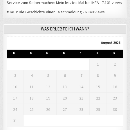
#34C3: Die Geschichte einer Falschmeldung
- 6.840 views
WAS ERLEBTE ICH WANN?
August 2026
M
D
M
D
F
S
S
1
2
3
4
5
6
7
8
9
10
11
12
13
14
15
16
17
18
19
20
21
22
23
24
25
26
27
28
29
30
31
« Aug.