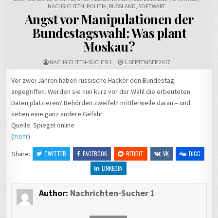
NACHRICHTEN
,
POLITIK
,
RUSSLAND
,
SOFTWARE
Angst vor Manipulationen der
Bundestagswahl: Was plant
Moskau?
NACHRICHTEN-SUCHER 1
1. SEPTEMBER 2017
Vor zwei Jahren haben russische Hacker den Bundestag
angegriffen. Werden sie nun kurz vor der Wahl die erbeuteten
Daten platzieren? Behörden zweifeln mittlerweile daran – und
sehen eine ganz andere Gefahr.
Quelle: Spiegel online
(
mehr
)
Share:
TWITTER
FACEBOOK
REDDIT
VK
DIGG
LINKEDIN
Author:
Nachrichten-Sucher 1