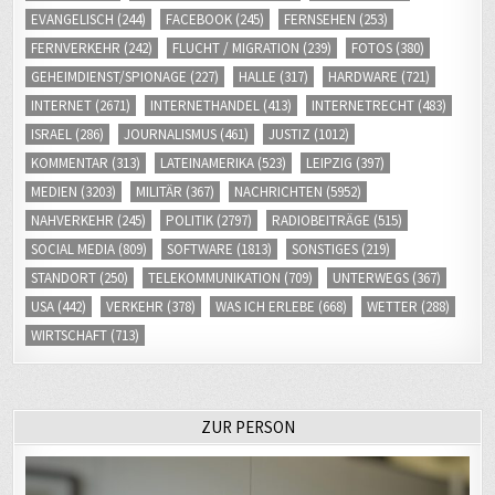
FERNVERKEHR
(242)
FLUCHT / MIGRATION
(239)
FOTOS
(380)
GEHEIMDIENST/SPIONAGE
(227)
HALLE
(317)
HARDWARE
(721)
INTERNET
(2671)
INTERNETHANDEL
(413)
INTERNETRECHT
(483)
ISRAEL
(286)
JOURNALISMUS
(461)
JUSTIZ
(1012)
KOMMENTAR
(313)
LATEINAMERIKA
(523)
LEIPZIG
(397)
MEDIEN
(3203)
MILITÄR
(367)
NACHRICHTEN
(5952)
NAHVERKEHR
(245)
POLITIK
(2797)
RADIOBEITRÄGE
(515)
SOCIAL MEDIA
(809)
SOFTWARE
(1813)
SONSTIGES
(219)
STANDORT
(250)
TELEKOMMUNIKATION
(709)
UNTERWEGS
(367)
USA
(442)
VERKEHR
(378)
WAS ICH ERLEBE
(668)
WETTER
(288)
WIRTSCHAFT
(713)
ZUR PERSON