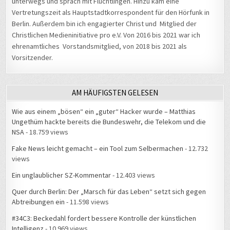
Vertretungszeit als Hauptstadtkorrespondent für den Hörfunk in
Berlin. Außerdem bin ich engagierter Christ und Mitglied der
Christlichen Medieninitiative pro e.V. Von 2016 bis 2021 war ich
ehrenamtliches Vorstandsmitglied, von 2018 bis 2021 als
Vorsitzender.
AM HÄUFIGSTEN GELESEN
Wie aus einem „bösen“ ein „guter“ Hacker wurde – Matthias
Ungethüm hackte bereits die Bundeswehr, die Telekom und die
NSA
- 18.759 views
Fake News leicht gemacht – ein Tool zum Selbermachen
- 12.732
views
Ein unglaublicher SZ-Kommentar
- 12.403 views
Quer durch Berlin: Der „Marsch für das Leben“ setzt sich gegen
Abtreibungen ein
- 11.598 views
#34C3: Beckedahl fordert bessere Kontrolle der künstlichen
Intelligenz
- 10.969 views