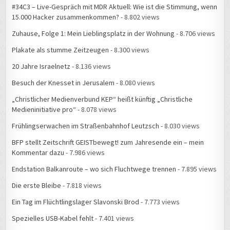
15.000 Hacker zusammenkommen?
- 8.802 views
Zuhause, Folge 1: Mein Lieblingsplatz in der Wohnung
- 8.706 views
Plakate als stumme Zeitzeugen
- 8.300 views
20 Jahre Israelnetz
- 8.136 views
Besuch der Knesset in Jerusalem
- 8.080 views
„Christlicher Medienverbund KEP“ heißt künftig „Christliche
Medieninitiative pro“
- 8.078 views
Frühlingserwachen im Straßenbahnhof Leutzsch
- 8.030 views
BFP stellt Zeitschrift GEISTbewegt! zum Jahresende ein – mein
Kommentar dazu
- 7.986 views
Endstation Balkanroute – wo sich Fluchtwege trennen
- 7.895 views
Die erste Bleibe
- 7.818 views
Ein Tag im Flüchtlingslager Slavonski Brod
- 7.773 views
Spezielles USB-Kabel fehlt
- 7.401 views
Service zum Selbermachen: Mein letztes Mal bei IKEA
- 7.101 views