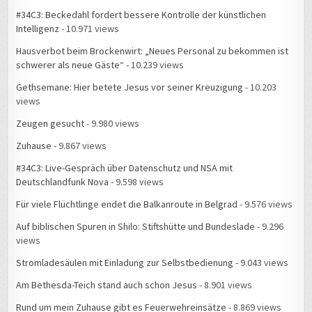
Intelligenz
- 10.971 views
Hausverbot beim Brockenwirt: „Neues Personal zu bekommen ist
schwerer als neue Gäste“
- 10.239 views
Gethsemane: Hier betete Jesus vor seiner Kreuzigung
- 10.203
views
Zeugen gesucht
- 9.980 views
Zuhause
- 9.867 views
#34C3: Live-Gespräch über Datenschutz und NSA mit
Deutschlandfunk Nova
- 9.598 views
Für viele Flüchtlinge endet die Balkanroute in Belgrad
- 9.576 views
Auf biblischen Spuren in Shilo: Stiftshütte und Bundeslade
- 9.296
views
Stromladesäulen mit Einladung zur Selbstbedienung
- 9.043 views
Am Bethesda-Teich stand auch schon Jesus
- 8.901 views
Rund um mein Zuhause gibt es Feuerwehreinsätze
- 8.869 views