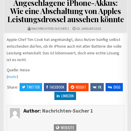
Angeschlagene iPhone-Akkus:
Wie eine Abschaltung von Apples
Leistungsdrossel aussehen könnte
NACHRICHTEN-SUCHER 1
18. JANUAR 2018
Apple-Chef Tim Cook hat angekündigt, dass Nutzer künftig selbst
entscheiden dürfen, ob ihr iPhone auch mit alter Batterie die volle
Leistung entwickelt. Das ist lobenswert, doch eine echte Lösung
ist es nicht.
Quelle: Heise
(
mehr
)
Share:
TWITTER
FACEBOOK
REDDIT
VK
DIGG
LINKEDIN
Author:
Nachrichten-Sucher 1
WEBSITE