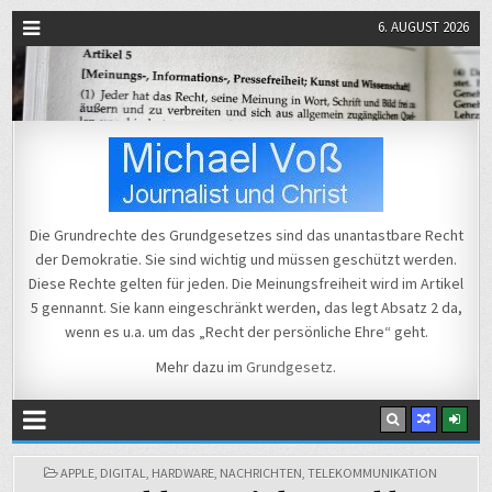
6. AUGUST 2026
Michael Voß
Journalist und Christ
Die Grundrechte des Grundgesetzes sind das unantastbare Recht
der Demokratie. Sie sind wichtig und müssen geschützt werden.
Diese Rechte gelten für jeden. Die Meinungsfreiheit wird im Artikel
5 gennannt. Sie kann eingeschränkt werden, das legt Absatz 2 da,
wenn es u.a. um das „Recht der persönliche Ehre“ geht.
Mehr dazu im
Grundgesetz
.
POSTED
APPLE
,
DIGITAL
,
HARDWARE
,
NACHRICHTEN
,
TELEKOMMUNIKATION
IN