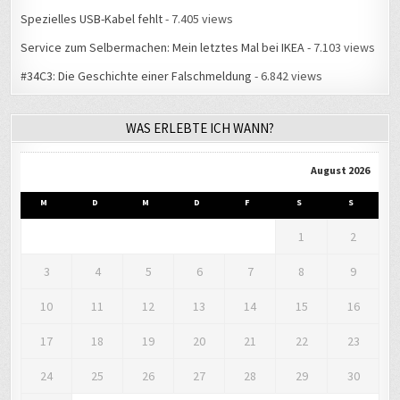
Service zum Selbermachen: Mein letztes Mal bei IKEA
- 7.103 views
#34C3: Die Geschichte einer Falschmeldung
- 6.842 views
WAS ERLEBTE ICH WANN?
August 2026
M
D
M
D
F
S
S
1
2
3
4
5
6
7
8
9
10
11
12
13
14
15
16
17
18
19
20
21
22
23
24
25
26
27
28
29
30
31