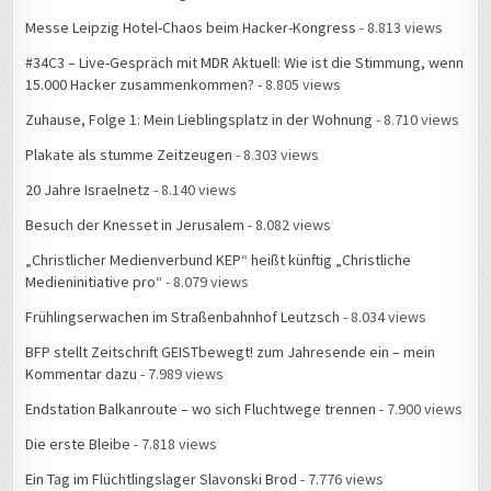
Messe Leipzig Hotel-Chaos beim Hacker-Kongress
- 8.813 views
#34C3 – Live-Gespräch mit MDR Aktuell: Wie ist die Stimmung, wenn
15.000 Hacker zusammenkommen?
- 8.805 views
Zuhause, Folge 1: Mein Lieblingsplatz in der Wohnung
- 8.710 views
Plakate als stumme Zeitzeugen
- 8.303 views
20 Jahre Israelnetz
- 8.140 views
Besuch der Knesset in Jerusalem
- 8.082 views
„Christlicher Medienverbund KEP“ heißt künftig „Christliche
Medieninitiative pro“
- 8.079 views
Frühlingserwachen im Straßenbahnhof Leutzsch
- 8.034 views
BFP stellt Zeitschrift GEISTbewegt! zum Jahresende ein – mein
Kommentar dazu
- 7.989 views
Endstation Balkanroute – wo sich Fluchtwege trennen
- 7.900 views
Die erste Bleibe
- 7.818 views
Ein Tag im Flüchtlingslager Slavonski Brod
- 7.776 views
Spezielles USB-Kabel fehlt
- 7.405 views