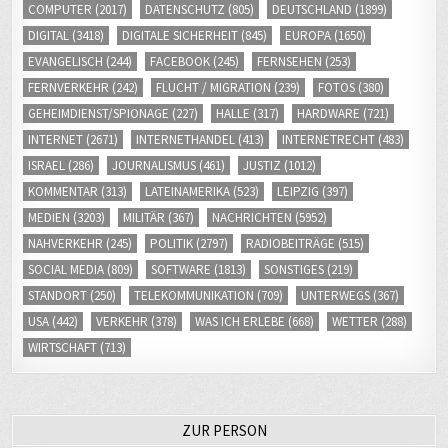
DIGITAL
(3418)
DIGITALE SICHERHEIT
(845)
EUROPA
(1650)
EVANGELISCH
(244)
FACEBOOK
(245)
FERNSEHEN
(253)
FERNVERKEHR
(242)
FLUCHT / MIGRATION
(239)
FOTOS
(380)
GEHEIMDIENST/SPIONAGE
(227)
HALLE
(317)
HARDWARE
(721)
INTERNET
(2671)
INTERNETHANDEL
(413)
INTERNETRECHT
(483)
ISRAEL
(286)
JOURNALISMUS
(461)
JUSTIZ
(1012)
KOMMENTAR
(313)
LATEINAMERIKA
(523)
LEIPZIG
(397)
MEDIEN
(3203)
MILITÄR
(367)
NACHRICHTEN
(5952)
NAHVERKEHR
(245)
POLITIK
(2797)
RADIOBEITRÄGE
(515)
SOCIAL MEDIA
(809)
SOFTWARE
(1813)
SONSTIGES
(219)
STANDORT
(250)
TELEKOMMUNIKATION
(709)
UNTERWEGS
(367)
USA
(442)
VERKEHR
(378)
WAS ICH ERLEBE
(668)
WETTER
(288)
WIRTSCHAFT
(713)
ZUR PERSON