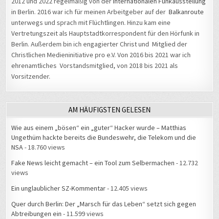
in Berlin. 2016 war ich für meinen Arbeitgeber auf der
Balkanroute
unterwegs und sprach mit Flüchtlingen. Hinzu kam eine
Vertretungszeit als Hauptstadtkorrespondent für den Hörfunk in
Berlin. Außerdem bin ich engagierter Christ und Mitglied der
Christlichen Medieninitiative pro e.V. Von 2016 bis 2021 war ich
ehrenamtliches Vorstandsmitglied, von 2018 bis 2021 als
Vorsitzender.
AM HÄUFIGSTEN GELESEN
Wie aus einem „bösen“ ein „guter“ Hacker wurde – Matthias
Ungethüm hackte bereits die Bundeswehr, die Telekom und die
NSA
- 18.760 views
Fake News leicht gemacht – ein Tool zum Selbermachen
- 12.732
views
Ein unglaublicher SZ-Kommentar
- 12.405 views
Quer durch Berlin: Der „Marsch für das Leben“ setzt sich gegen
Abtreibungen ein
- 11.599 views
#34C3: Beckedahl fordert bessere Kontrolle der künstlichen