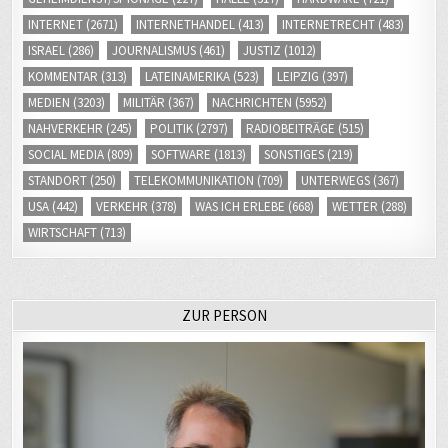
INTERNET
(2671)
INTERNETHANDEL
(413)
INTERNETRECHT
(483)
ISRAEL
(286)
JOURNALISMUS
(461)
JUSTIZ
(1012)
KOMMENTAR
(313)
LATEINAMERIKA
(523)
LEIPZIG
(397)
MEDIEN
(3203)
MILITÄR
(367)
NACHRICHTEN
(5952)
NAHVERKEHR
(245)
POLITIK
(2797)
RADIOBEITRÄGE
(515)
SOCIAL MEDIA
(809)
SOFTWARE
(1813)
SONSTIGES
(219)
STANDORT
(250)
TELEKOMMUNIKATION
(709)
UNTERWEGS
(367)
USA
(442)
VERKEHR
(378)
WAS ICH ERLEBE
(668)
WETTER
(288)
WIRTSCHAFT
(713)
ZUR PERSON