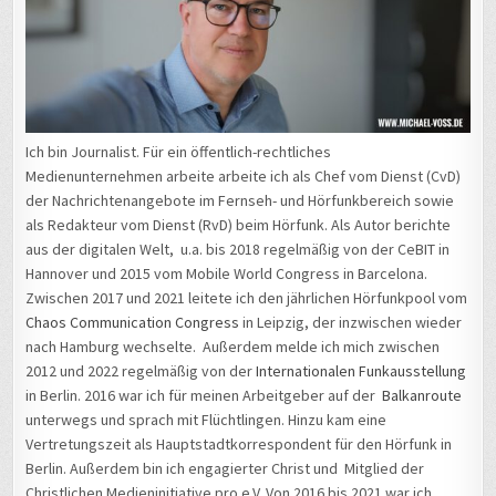
Ich bin Journalist. Für ein öffentlich-rechtliches
Medienunternehmen arbeite arbeite ich als Chef vom Dienst (CvD)
der Nachrichtenangebote im Fernseh- und Hörfunkbereich sowie
als Redakteur vom Dienst (RvD) beim Hörfunk. Als Autor berichte
aus der digitalen Welt, u.a. bis 2018 regelmäßig von der CeBIT in
Hannover und 2015 vom Mobile World Congress in Barcelona.
Zwischen 2017 und 2021 leitete ich den jährlichen Hörfunkpool vom
Chaos Communication Congress
in Leipzig, der inzwischen wieder
nach Hamburg wechselte. Außerdem melde ich mich zwischen
2012 und 2022 regelmäßig von der
Internationalen Funkausstellung
in Berlin. 2016 war ich für meinen Arbeitgeber auf der
Balkanroute
unterwegs und sprach mit Flüchtlingen. Hinzu kam eine
Vertretungszeit als Hauptstadtkorrespondent für den Hörfunk in
Berlin. Außerdem bin ich engagierter Christ und Mitglied der
Christlichen Medieninitiative pro e.V. Von 2016 bis 2021 war ich