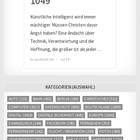
KATEGORIEN (AUSWAHL)
AUTO
(221)
BAHN
(455)
BERLIN
(280)
CHRISTLICHES
(532)
COMPUTER
(2017)
DATENSCHUTZ
(805)
DEUTSCHLAND
(1899)
DIGITAL
(3418)
DIGITALE SICHERHEIT
(845)
EUROPA
(1650)
EVANGELISCH
(244)
FACEBOOK
(245)
FERNSEHEN
(253)
FERNVERKEHR
(242)
FLUCHT / MIGRATION
(239)
FOTOS
(380)
GEHEIMDIENST/SPIONAGE
(227)
HALLE
(317)
HARDWARE
(721)