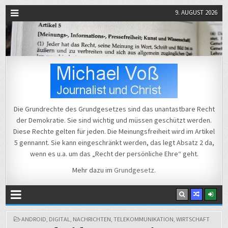
9. AUGUST 2026
Michael Voß
Journalist und Christ
Die Grundrechte des Grundgesetzes sind das unantastbare Recht
der Demokratie. Sie sind wichtig und müssen geschützt werden.
Diese Rechte gelten für jeden. Die Meinungsfreiheit wird im Artikel
5 gennannt. Sie kann eingeschränkt werden, das legt Absatz 2 da,
wenn es u.a. um das „Recht der persönliche Ehre“ geht.
Mehr dazu im
Grundgesetz
.
POSTED
ANDROID
,
DIGITAL
,
NACHRICHTEN
,
TELEKOMMUNIKATION
,
WIRTSCHAFT
IN