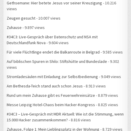
Gethsemane: Hier betete Jesus vor seiner Kreuzigung
- 10.216
views
Zeugen gesucht
- 10.007 views
Zuhause
- 9.897 views
#34C3: Live-Gespräch über Datenschutz und NSA mit
Deutschlandfunk Nova
- 9.604 views
Für viele Flüchtlinge endet die Balkanroute in Belgrad
- 9.585 views
Auf biblischen Spuren in Shilo: Stiftshütte und Bundeslade
- 9.302
views
Stromladesäulen mit Einladung zur Selbstbedienung
- 9.049 views
Am Bethesda-Teich stand auch schon Jesus
- 8.913 views
Rund um mein Zuhause gibt es Feuerwehreinsätze
- 8.879 views
Messe Leipzig Hotel-Chaos beim Hacker-Kongress
- 8.825 views
#34C3 – Live-Gespräch mit MDR Aktuell: Wie ist die Stimmung, wenn
15.000 Hacker zusammenkommen?
- 8.816 views
Zuhause, Folge 1: Mein Lieblingsplatz in der Wohnung
- 8.729 views