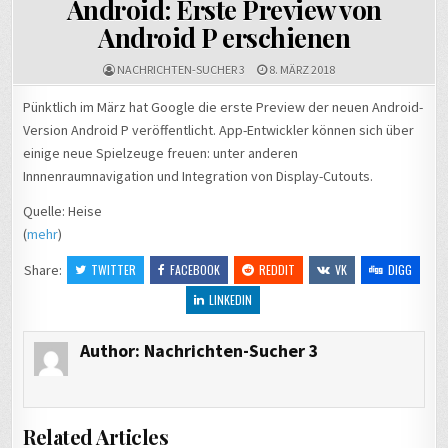
Android: Erste Preview von
Android P erschienen
NACHRICHTEN-SUCHER 3
8. MÄRZ 2018
Pünktlich im März hat Google die erste Preview der neuen Android-
Version Android P veröffentlicht. App-Entwickler können sich über
einige neue Spielzeuge freuen: unter anderen
Innnenraumnavigation und Integration von Display-Cutouts.
Quelle: Heise
(
mehr
)
Share:
TWITTER
FACEBOOK
REDDIT
VK
DIGG
LINKEDIN
Author:
Nachrichten-Sucher 3
Related Articles