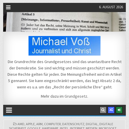
6. AUGUST 2026
Michael Voß
Journalist und Christ
Die Grundrechte des Grundgesetzes sind das unantastbare Recht
der Demokratie. Sie sind wichtig und müssen geschützt werden.
Diese Rechte gelten für jeden. Die Meinungsfreiheit wird im Artikel
5 gennannt. Sie kann eingeschränkt werden, das legt Absatz 2 da,
wenn es u.a. um das „Recht der persönliche Ehre“ geht.
Mehr dazu im
Grundgesetz
.
POSTED
AMD
,
APPLE
,
ARM
,
COMPUTER
,
DATENSCHUTZ
,
DIGITAL
,
DIGITALE
IN
SICHERHEIT
,
GOOGLE
,
HARDWARE
,
INTEL
,
INTERNET
,
MEDIEN
,
MICROSOFT
,