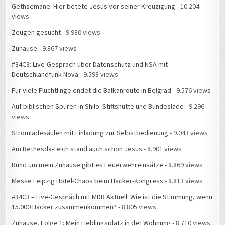
Gethsemane: Hier betete Jesus vor seiner Kreuzigung
- 10.204
views
Zeugen gesucht
- 9.980 views
Zuhause
- 9.867 views
#34C3: Live-Gespräch über Datenschutz und NSA mit
Deutschlandfunk Nova
- 9.598 views
Für viele Flüchtlinge endet die Balkanroute in Belgrad
- 9.576 views
Auf biblischen Spuren in Shilo: Stiftshütte und Bundeslade
- 9.296
views
Stromladesäulen mit Einladung zur Selbstbedienung
- 9.043 views
Am Bethesda-Teich stand auch schon Jesus
- 8.901 views
Rund um mein Zuhause gibt es Feuerwehreinsätze
- 8.869 views
Messe Leipzig Hotel-Chaos beim Hacker-Kongress
- 8.813 views
#34C3 – Live-Gespräch mit MDR Aktuell: Wie ist die Stimmung, wenn
15.000 Hacker zusammenkommen?
- 8.805 views
Zuhause, Folge 1: Mein Lieblingsplatz in der Wohnung
- 8.710 views