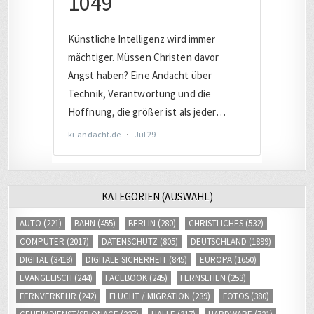
KATEGORIEN (AUSWAHL)
AUTO
(221)
BAHN
(455)
BERLIN
(280)
CHRISTLICHES
(532)
COMPUTER
(2017)
DATENSCHUTZ
(805)
DEUTSCHLAND
(1899)
DIGITAL
(3418)
DIGITALE SICHERHEIT
(845)
EUROPA
(1650)
EVANGELISCH
(244)
FACEBOOK
(245)
FERNSEHEN
(253)
FERNVERKEHR
(242)
FLUCHT / MIGRATION
(239)
FOTOS
(380)