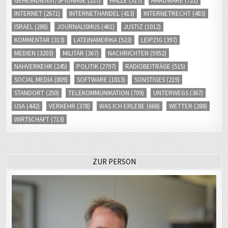
GEHEIMDIENST/SPIONAGE
(227)
HALLE
(317)
HARDWARE
(721)
INTERNET
(2671)
INTERNETHANDEL
(413)
INTERNETRECHT
(483)
ISRAEL
(286)
JOURNALISMUS
(461)
JUSTIZ
(1012)
KOMMENTAR
(313)
LATEINAMERIKA
(523)
LEIPZIG
(397)
MEDIEN
(3203)
MILITÄR
(367)
NACHRICHTEN
(5952)
NAHVERKEHR
(245)
POLITIK
(2797)
RADIOBEITRÄGE
(515)
SOCIAL MEDIA
(809)
SOFTWARE
(1813)
SONSTIGES
(219)
STANDORT
(250)
TELEKOMMUNIKATION
(709)
UNTERWEGS
(367)
USA
(442)
VERKEHR
(378)
WAS ICH ERLEBE
(668)
WETTER
(288)
WIRTSCHAFT
(713)
ZUR PERSON