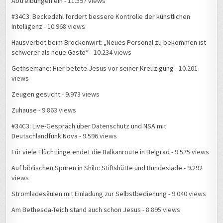
Abtreibungen ein
- 11.597 views
#34C3: Beckedahl fordert bessere Kontrolle der künstlichen
Intelligenz
- 10.968 views
Hausverbot beim Brockenwirt: „Neues Personal zu bekommen ist
schwerer als neue Gäste“
- 10.234 views
Gethsemane: Hier betete Jesus vor seiner Kreuzigung
- 10.201
views
Zeugen gesucht
- 9.973 views
Zuhause
- 9.863 views
#34C3: Live-Gespräch über Datenschutz und NSA mit
Deutschlandfunk Nova
- 9.596 views
Für viele Flüchtlinge endet die Balkanroute in Belgrad
- 9.575 views
Auf biblischen Spuren in Shilo: Stiftshütte und Bundeslade
- 9.292
views
Stromladesäulen mit Einladung zur Selbstbedienung
- 9.040 views
Am Bethesda-Teich stand auch schon Jesus
- 8.895 views