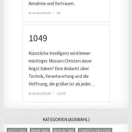
KATEGORIEN (AUSWAHL)
AUTO
(221)
BAHN
(455)
BERLIN
(280)
CHRISTLICHES
(532)