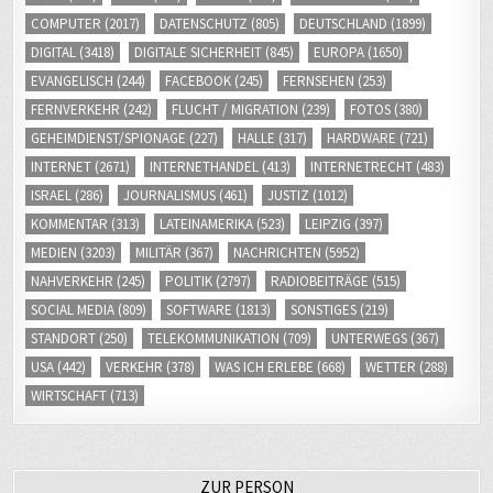
COMPUTER
(2017)
DATENSCHUTZ
(805)
DEUTSCHLAND
(1899)
DIGITAL
(3418)
DIGITALE SICHERHEIT
(845)
EUROPA
(1650)
EVANGELISCH
(244)
FACEBOOK
(245)
FERNSEHEN
(253)
FERNVERKEHR
(242)
FLUCHT / MIGRATION
(239)
FOTOS
(380)
GEHEIMDIENST/SPIONAGE
(227)
HALLE
(317)
HARDWARE
(721)
INTERNET
(2671)
INTERNETHANDEL
(413)
INTERNETRECHT
(483)
ISRAEL
(286)
JOURNALISMUS
(461)
JUSTIZ
(1012)
KOMMENTAR
(313)
LATEINAMERIKA
(523)
LEIPZIG
(397)
MEDIEN
(3203)
MILITÄR
(367)
NACHRICHTEN
(5952)
NAHVERKEHR
(245)
POLITIK
(2797)
RADIOBEITRÄGE
(515)
SOCIAL MEDIA
(809)
SOFTWARE
(1813)
SONSTIGES
(219)
STANDORT
(250)
TELEKOMMUNIKATION
(709)
UNTERWEGS
(367)
USA
(442)
VERKEHR
(378)
WAS ICH ERLEBE
(668)
WETTER
(288)
WIRTSCHAFT
(713)
ZUR PERSON