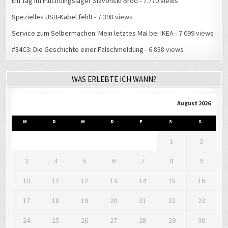
Ein Tag im Flüchtlingslager Slavonski Brod
- 7.770 views
Spezielles USB-Kabel fehlt
- 7.398 views
Service zum Selbermachen: Mein letztes Mal bei IKEA
- 7.099 views
#34C3: Die Geschichte einer Falschmeldung
- 6.838 views
WAS ERLEBTE ICH WANN?
August 2026
M
D
M
D
F
S
S
1
2
3
4
5
6
7
8
9
10
11
12
13
14
15
16
17
18
19
20
21
22
23
24
25
26
27
28
29
30