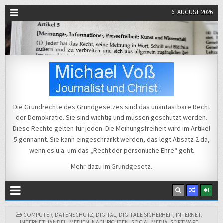
6. AUGUST 2026
Michael Voß
Journalist und Christ
Die Grundrechte des Grundgesetzes sind das unantastbare Recht
der Demokratie. Sie sind wichtig und müssen geschützt werden.
Diese Rechte gelten für jeden. Die Meinungsfreiheit wird im Artikel
5 gennannt. Sie kann eingeschränkt werden, das legt Absatz 2 da,
wenn es u.a. um das „Recht der persönliche Ehre“ geht.
Mehr dazu im
Grundgesetz
.
POSTED
COMPUTER
,
DATENSCHUTZ
,
DIGITAL
,
DIGITALE SICHERHEIT
,
INTERNET
,
IN
INTERNETHANDEL
,
MEDIEN
,
NACHRICHTEN
,
SOCIAL MEDIA
,
SOFTWARE