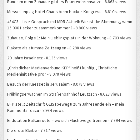
Rund um mein Zuhause gibt es Feuerwehreinsätze
- 8.863 views
Messe Leipzig Hotel-Chaos beim Hacker-Kongress
- 8.810 views
#34C3 – Live-Gespräch mit MDR Aktuell: Wie ist die Stimmung, wenn
15.000 Hacker zusammenkommen?
- 8.800 views
Zuhause, Folge 1: Mein Lieblingsplatz in der Wohnung
- 8.703 views
Plakate als stumme Zeitzeugen
- 8.298 views
20 Jahre Israelnetz
- 8.135 views
„Christlicher Medienverbund KEP“ heißt künftig „Christliche
Medieninitiative pro“
- 8.078 views
Besuch der Knesset in Jerusalem
- 8.078 views
Frühlingserwachen im Straßenbahnhof Leutzsch
- 8.028 views
BFP stellt Zeitschrift GEISTbewegt! zum Jahresende ein – mein
Kommentar dazu
- 7.984 views
Endstation Balkanroute – wo sich Fluchtwege trennen
- 7.894 views
Die erste Bleibe
- 7.817 views