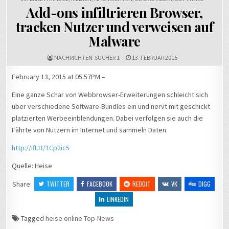
Add-ons infiltrieren Browser,
tracken Nutzer und verweisen auf
Malware
NACHRICHTEN-SUCHER 1
13. FEBRUAR 2015
February 13, 2015 at 05:57PM –
Eine ganze Schar von Webbrowser-Erweiterungen schleicht sich
über verschiedene Software-Bundles ein und nervt mit geschickt
platzierten Werbeeinblendungen. Dabei verfolgen sie auch die
Fährte von Nutzern im Internet und sammeln Daten.
http://ift.tt/1Cp2ic5
Quelle: Heise
Share:
TWITTER
FACEBOOK
REDDIT
VK
DIGG
LINKEDIN
Tagged
heise online Top-News