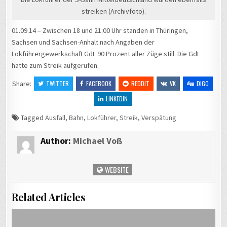
streiken (Archivfoto).
01.09.14 – Zwischen 18 und 21:00 Uhr standen in Thüringen,
Sachsen und Sachsen-Anhalt nach Angaben der
Lokführergewerkschaft GdL 90 Prozent aller Züge still. Die GdL
hatte zum Streik aufgerufen.
Share:
TWITTER
FACEBOOK
REDDIT
VK
DIGG
LINKEDIN
Tagged
Ausfall
,
Bahn
,
Lokführer
,
Streik
,
Verspätung
Author:
Michael Voß
WEBSITE
Related Articles