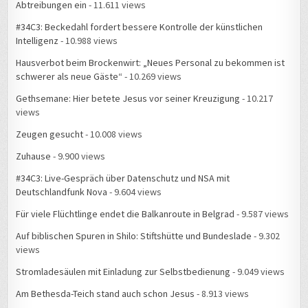
Abtreibungen ein
- 11.611 views
#34C3: Beckedahl fordert bessere Kontrolle der künstlichen
Intelligenz
- 10.988 views
Hausverbot beim Brockenwirt: „Neues Personal zu bekommen ist
schwerer als neue Gäste“
- 10.269 views
Gethsemane: Hier betete Jesus vor seiner Kreuzigung
- 10.217
views
Zeugen gesucht
- 10.008 views
Zuhause
- 9.900 views
#34C3: Live-Gespräch über Datenschutz und NSA mit
Deutschlandfunk Nova
- 9.604 views
Für viele Flüchtlinge endet die Balkanroute in Belgrad
- 9.587 views
Auf biblischen Spuren in Shilo: Stiftshütte und Bundeslade
- 9.302
views
Stromladesäulen mit Einladung zur Selbstbedienung
- 9.049 views
Am Bethesda-Teich stand auch schon Jesus
- 8.913 views