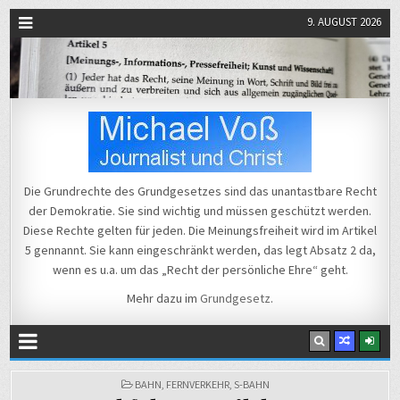
9. AUGUST 2026
Michael Voß
Journalist und Christ
Die Grundrechte des Grundgesetzes sind das unantastbare Recht
der Demokratie. Sie sind wichtig und müssen geschützt werden.
Diese Rechte gelten für jeden. Die Meinungsfreiheit wird im Artikel
5 gennannt. Sie kann eingeschränkt werden, das legt Absatz 2 da,
wenn es u.a. um das „Recht der persönliche Ehre“ geht.
Mehr dazu im
Grundgesetz
.
POSTED
BAHN
,
FERNVERKEHR
,
S-BAHN
IN