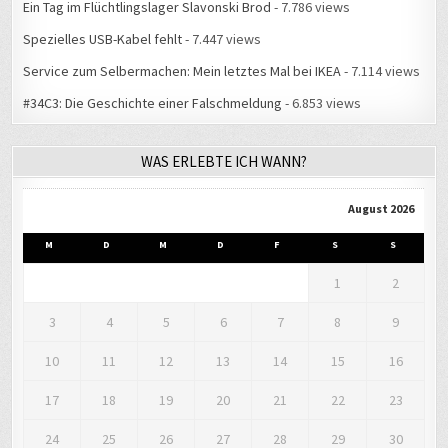
Ein Tag im Flüchtlingslager Slavonski Brod
- 7.786 views
Spezielles USB-Kabel fehlt
- 7.447 views
Service zum Selbermachen: Mein letztes Mal bei IKEA
- 7.114 views
#34C3: Die Geschichte einer Falschmeldung
- 6.853 views
WAS ERLEBTE ICH WANN?
August 2026
M
D
M
D
F
S
S
1
2
3
4
5
6
7
8
9
10
11
12
13
14
15
16
17
18
19
20
21
22
23
24
25
26
27
28
29
30