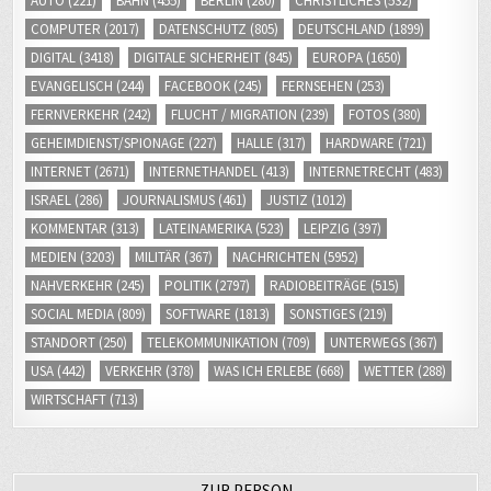
AUTO
(221)
BAHN
(455)
BERLIN
(280)
CHRISTLICHES
(532)
COMPUTER
(2017)
DATENSCHUTZ
(805)
DEUTSCHLAND
(1899)
DIGITAL
(3418)
DIGITALE SICHERHEIT
(845)
EUROPA
(1650)
EVANGELISCH
(244)
FACEBOOK
(245)
FERNSEHEN
(253)
FERNVERKEHR
(242)
FLUCHT / MIGRATION
(239)
FOTOS
(380)
GEHEIMDIENST/SPIONAGE
(227)
HALLE
(317)
HARDWARE
(721)
INTERNET
(2671)
INTERNETHANDEL
(413)
INTERNETRECHT
(483)
ISRAEL
(286)
JOURNALISMUS
(461)
JUSTIZ
(1012)
KOMMENTAR
(313)
LATEINAMERIKA
(523)
LEIPZIG
(397)
MEDIEN
(3203)
MILITÄR
(367)
NACHRICHTEN
(5952)
NAHVERKEHR
(245)
POLITIK
(2797)
RADIOBEITRÄGE
(515)
SOCIAL MEDIA
(809)
SOFTWARE
(1813)
SONSTIGES
(219)
STANDORT
(250)
TELEKOMMUNIKATION
(709)
UNTERWEGS
(367)
USA
(442)
VERKEHR
(378)
WAS ICH ERLEBE
(668)
WETTER
(288)
WIRTSCHAFT
(713)
ZUR PERSON