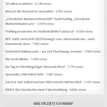
20 Jahre Israelnetz
- 8.140 views
Besuch der Knesset in Jerusalem
- 8.082 views
„Christlicher Medienverbund KEP“ heißt künftig „Christliche
Medieninitiative pro“
- 8.079 views
Frühlingserwachen im Straßenbahnhof Leutzsch
- 8.034 views
BFP stellt Zeitschrift GEISTbewegt! zum Jahresende ein – mein
Kommentar dazu
- 7.992 views
Endstation Balkanroute – wo sich Fluchtwege trennen
- 7.900 views
Die erste Bleibe
- 7.818 views
Ein Tag im Flüchtlingslager Slavonski Brod
- 7.776 views
Spezielles USB-Kabel fehlt
- 7.407 views
Service zum Selbermachen: Mein letztes Mal bei IKEA
- 7.103 views
#34C3: Die Geschichte einer Falschmeldung
- 6.842 views
WAS ERLEBTE ICH WANN?