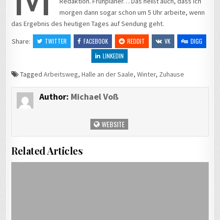
Redaktion. Frühplaner… Das heißt auch, dass ich
morgen dann sogar schon um 5 Uhr arbeite, wenn
das Ergebnis des heutigen Tages auf Sendung geht.
Share:
TWITTER
FACEBOOK
REDDIT
VK
DIGG
LINKEDIN
Tagged
Arbeitsweg
,
Halle an der Saale
,
Winter
,
Zuhause
Author:
Michael Voß
WEBSITE
Related Articles