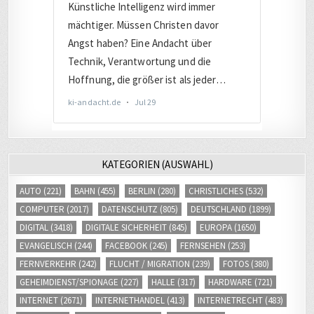
KATEGORIEN (AUSWAHL)
AUTO
(221)
BAHN
(455)
BERLIN
(280)
CHRISTLICHES
(532)
COMPUTER
(2017)
DATENSCHUTZ
(805)
DEUTSCHLAND
(1899)
DIGITAL
(3418)
DIGITALE SICHERHEIT
(845)
EUROPA
(1650)
EVANGELISCH
(244)
FACEBOOK
(245)
FERNSEHEN
(253)
FERNVERKEHR
(242)
FLUCHT / MIGRATION
(239)
FOTOS
(380)
GEHEIMDIENST/SPIONAGE
(227)
HALLE
(317)
HARDWARE
(721)
INTERNET
(2671)
INTERNETHANDEL
(413)
INTERNETRECHT
(483)