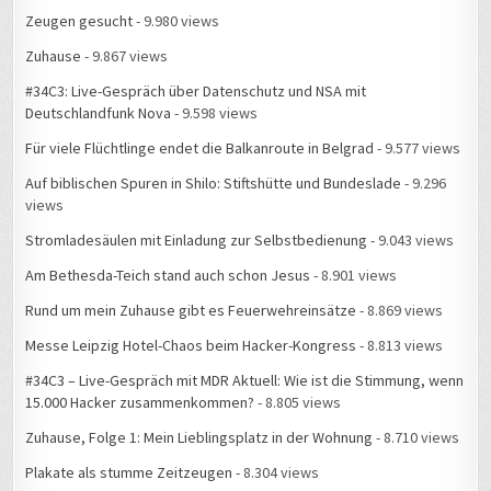
Zeugen gesucht
- 9.980 views
Zuhause
- 9.867 views
#34C3: Live-Gespräch über Datenschutz und NSA mit
Deutschlandfunk Nova
- 9.598 views
Für viele Flüchtlinge endet die Balkanroute in Belgrad
- 9.577 views
Auf biblischen Spuren in Shilo: Stiftshütte und Bundeslade
- 9.296
views
Stromladesäulen mit Einladung zur Selbstbedienung
- 9.043 views
Am Bethesda-Teich stand auch schon Jesus
- 8.901 views
Rund um mein Zuhause gibt es Feuerwehreinsätze
- 8.869 views
Messe Leipzig Hotel-Chaos beim Hacker-Kongress
- 8.813 views
#34C3 – Live-Gespräch mit MDR Aktuell: Wie ist die Stimmung, wenn
15.000 Hacker zusammenkommen?
- 8.805 views
Zuhause, Folge 1: Mein Lieblingsplatz in der Wohnung
- 8.710 views
Plakate als stumme Zeitzeugen
- 8.304 views