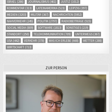
ISRAEL
(286)
JOURNALISMUS
(461)
JUSTIZ
(1012)
KOMMENTAR
(313)
LATEINAMERIKA
(523)
LEIPZIG
(397)
MEDIEN
(3203)
MILITÄR
(367)
NACHRICHTEN
(5952)
NAHVERKEHR
(245)
POLITIK
(2797)
RADIOBEITRÄGE
(515)
SOCIAL MEDIA
(809)
SOFTWARE
(1813)
SONSTIGES
(219)
STANDORT
(250)
TELEKOMMUNIKATION
(709)
UNTERWEGS
(367)
USA
(442)
VERKEHR
(378)
WAS ICH ERLEBE
(668)
WETTER
(288)
WIRTSCHAFT
(713)
ZUR PERSON