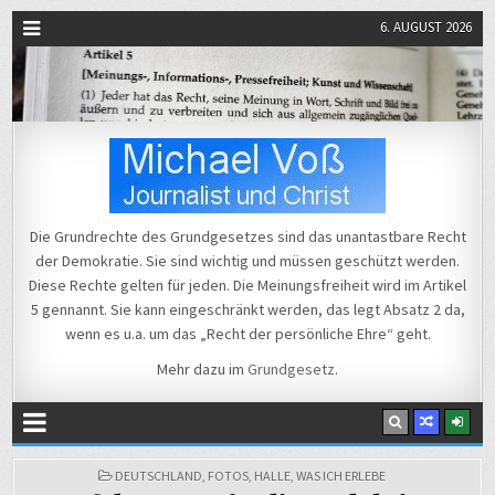
6. AUGUST 2026
Michael Voß
Journalist und Christ
Die Grundrechte des Grundgesetzes sind das unantastbare Recht
der Demokratie. Sie sind wichtig und müssen geschützt werden.
Diese Rechte gelten für jeden. Die Meinungsfreiheit wird im Artikel
5 gennannt. Sie kann eingeschränkt werden, das legt Absatz 2 da,
wenn es u.a. um das „Recht der persönliche Ehre“ geht.
Mehr dazu im
Grundgesetz
.
POSTED
DEUTSCHLAND
,
FOTOS
,
HALLE
,
WAS ICH ERLEBE
IN