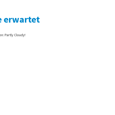
e erwartet
en: Partly Cloudy!