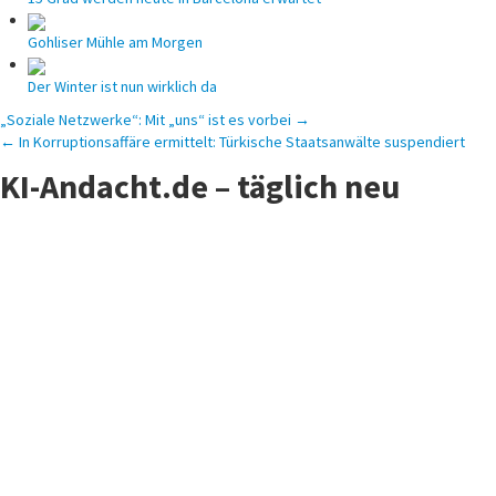
Gohliser Mühle am Morgen
Der Winter ist nun wirklich da
Beitragsnavigation
„Soziale Netzwerke“: Mit „uns“ ist es vorbei →
← In Korruptionsaffäre ermittelt: Türkische Staatsanwälte suspendiert
KI-Andacht.de – täglich neu