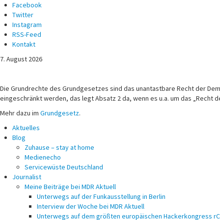
Facebook
Twitter
Instagram
RSS-Feed
Kontakt
7. August 2026
Michael Voß
Journalist und Christ
Die Grundrechte des Grundgesetzes sind das unantastbare Recht der Demokr
eingeschränkt werden, das legt Absatz 2 da, wenn es u.a. um das „Recht d
Mehr dazu im
Grundgesetz
.
Aktuelles
Blog
Zuhause – stay at home
Medienecho
Servicewüste Deutschland
Journalist
Meine Beiträge bei MDR Aktuell
Unterwegs auf der Funkausstellung in Berlin
Interview der Woche bei MDR Aktuell
Unterwegs auf dem größten europäischen Hackerkongress r