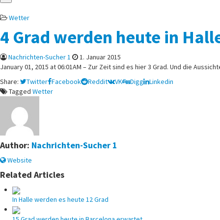
Posted
Wetter
in
4 Grad werden heute in Hall
Nachrichten-Sucher 1
1. Januar 2015
January 01, 2015 at 06:01AM – Zur Zeit sind es hier 3 Grad. Und die Aussicht
Share:
Twitter
Facebook
Reddit
VK
Digg
Linkedin
Tagged
Wetter
Author:
Nachrichten-Sucher 1
Website
Related Articles
In Halle werden es heute 12 Grad
15 Grad werden heute in Barcelona erwartet