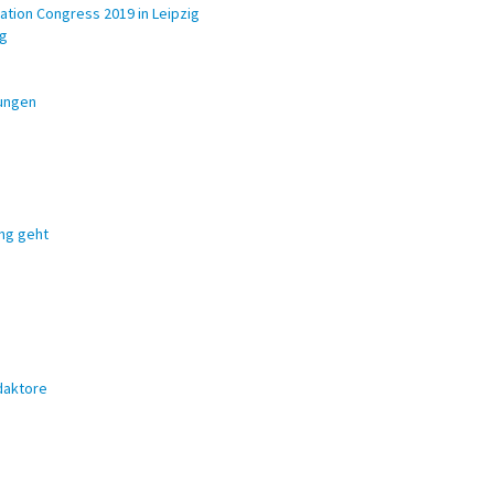
tion Congress 2019 in Leipzig
ig
rungen
ung geht
daktore