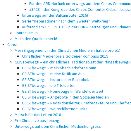
Für den ARD-Hörfunk unterwegs auf dem Chaos Communica
#34C3 – der Kongress des Chaos Computer Clubs in Leipz
Unterwegs auf der Balkanroute (2016)
Serie “Reparationen nach dem Zweiten Weltkrieg”
Aufstand am 17. Juni 1953 in der DDR – Zeitzeugen und Erinne
Journalismus
Mach den Quellencheck!
Christ
Mein Engagement in der Christlichen Medieninitiative pro e.V.
Christlicher Medienpreis Goldener Kompass 2019
GEISTbewegt! – ein christliches Traditionsblatt der Pfingstbeweg
GEISTbewegt! – mein Abschiedsfotoalbum
GEISTbewegt! – meine Kritik am Aus
GEISTbewegt! – historischer Rückblick
GEISTbewegt! – die Titelseiten
GEISTbewegt! – Homepage im Wandel der Zeit
GEISTbewegt! – Angebote in den Sozialen Medien
GEISTbewegt! – Redaktionsleiter, Chefredakteure und Chefre
GEISTbewegt! – weiterführende Links
Marsch für das Leben 2018
Pro Christ live aus Leipzig
Unterwegs auf dem Christlichen Medienkongress