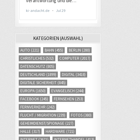
KATEGORIEN (AUSWAHL)
AUTO
(221)
BAHN
(455)
BERLIN
(280)
CHRISTLICHES
(532)
COMPUTER
(2017)
DATENSCHUTZ
(805)
DEUTSCHLAND
(1899)
DIGITAL
(3418)
DIGITALE SICHERHEIT
(845)
EUROPA
(1650)
EVANGELISCH
(244)
FACEBOOK
(245)
FERNSEHEN
(253)
FERNVERKEHR
(242)
FLUCHT / MIGRATION
(239)
FOTOS
(380)
GEHEIMDIENST/SPIONAGE
(227)
HALLE
(317)
HARDWARE
(721)
INTERNET
(2671)
INTERNETHANDEL
(413)