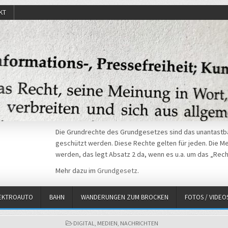
KT
Die Grundrechte des Grundgesetzes sind das unantastba
geschützt werden. Diese Rechte gelten für jeden. Die Mei
werden, das legt Absatz 2 da, wenn es u.a. um das „Rech
Mehr dazu im
Grundgesetz
.
EKTROAUTO
BAHN
WANDERUNGEN ZUM BROCKEN
FOTOS / VIDEO
POSTED
DIGITAL
,
MEDIEN
,
NACHRICHTEN