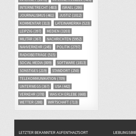
INTERNETRECHT
(483)
ISRAEL
(286)
JOURNALISMUS
(461)
JUSTIZ
(1012)
KOMMENTAR
(313)
LATEINAMERIKA
(523)
LEIPZIG
(397)
MEDIEN
(3203)
MILITÄR
(367)
NACHRICHTEN
(5952)
NAHVERKEHR
(245)
POLITIK
(2797)
RADIOBEITRÄGE
(515)
SOCIAL MEDIA
(809)
SOFTWARE
(1813)
SONSTIGES
(219)
STANDORT
(250)
TELEKOMMUNIKATION
(709)
UNTERWEGS
(367)
USA
(442)
VERKEHR
(378)
WAS ICH ERLEBE
(668)
WETTER
(288)
WIRTSCHAFT
(713)
LETZTER BEKANNTER AUFENTHALTSORT
LIEBLINGSBI