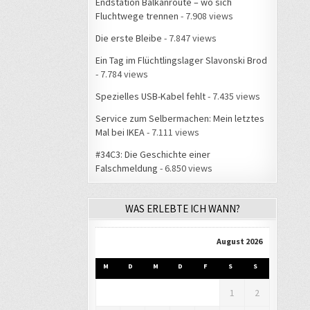
Endstation Balkanroute – wo sich
Fluchtwege trennen
- 7.908 views
Die erste Bleibe
- 7.847 views
Ein Tag im Flüchtlingslager Slavonski Brod
- 7.784 views
Spezielles USB-Kabel fehlt
- 7.435 views
Service zum Selbermachen: Mein letztes
Mal bei IKEA
- 7.111 views
#34C3: Die Geschichte einer
Falschmeldung
- 6.850 views
WAS ERLEBTE ICH WANN?
August 2026
M
D
M
D
F
S
S
1
2