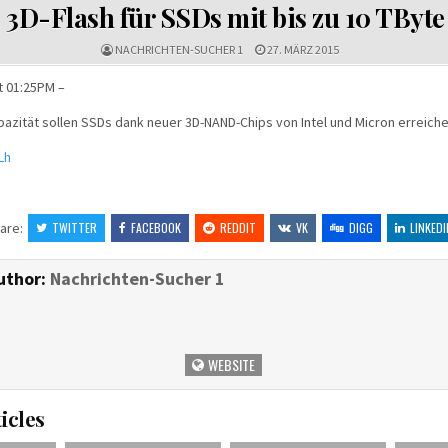
IN
3D-Flash für SSDs mit bis zu 10 TByte
NACHRICHTEN-SUCHER 1
27. MÄRZ 2015
t 01:25PM –
azität sollen SSDs dank neuer 3D-NAND-Chips von Intel und Micron erreiche
kLh
are:
TWITTER
FACEBOOK
REDDIT
VK
DIGG
LINKEDI
uthor:
Nachrichten-Sucher 1
WEBSITE
icles