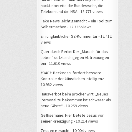
hackte bereits die Bundeswehr, die
Telekom und die NSA
- 18.771 views
Fake News leicht gemacht – ein Tool zum
Selbermachen
- 12.736 views
Ein unglaublicher SZ-Kommentar
- 12.412
views
Quer durch Berlin: Der „Marsch für das
Leben“ setzt sich gegen Abtreibungen
ein
- 11.610 views
#34C3: Beckedahl fordert bessere
Kontrolle der künstlichen Intelligenz
-
10.982 views
Hausverbot beim Brockenwirt: „Neues
Personal zu bekommen ist schwerer als
neue Gäste“
- 10.259 views
Gethsemane: Hier betete Jesus vor
seiner Kreuzigung
- 10.214 views
Zeugen gesucht
- 10.004 views