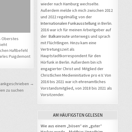
wieder nach Hamburg wechselte.
Außerdem melde ich mich zwischen 2012
und 2022 regelmäßig von der
Internationalen Funkausstellung
in Berlin.
2016 war ich für meinen Arbeitgeber auf
der
Balkanroute
unterwegs und sprach
s Oberstes
mit Flüchtlingen. Hinzu kam eine
ieht
Vertretungszeit als
chen Haftbefehl
Hauptstadtkorrespondent für den
arles Puigdemont
Hörfunk in Berlin. Außerdem bin ich
engagierter Christ und Mitglied der
Christlichen Medieninitiative pro e.V. Von
2016 bis 2021 war ich ehrenamtliches
 krankgeschrieben →
Vorstandsmitglied, von 2018 bis 2021 als
ien zu suchen
Vorsitzender.
AM HÄUFIGSTEN GELESEN
Wie aus einem „bösen“ ein „guter“
Hacker wurde – Matthias Ungethüm