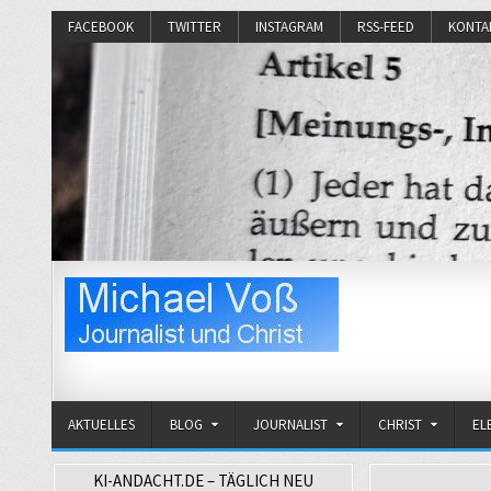
FACEBOOK
TWITTER
INSTAGRAM
RSS-FEED
KONTA
Michael Voß
Journalist und Christ
AKTUELLES
BLOG
JOURNALIST
CHRIST
EL
KI-ANDACHT.DE – TÄGLICH NEU