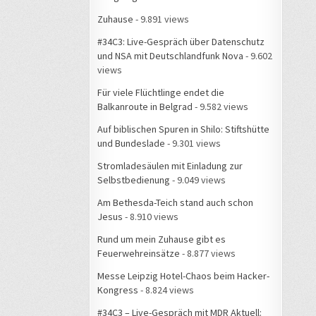
Zuhause
- 9.891 views
#34C3: Live-Gespräch über Datenschutz
und NSA mit Deutschlandfunk Nova
- 9.602
views
Für viele Flüchtlinge endet die
Balkanroute in Belgrad
- 9.582 views
Auf biblischen Spuren in Shilo: Stiftshütte
und Bundeslade
- 9.301 views
Stromladesäulen mit Einladung zur
Selbstbedienung
- 9.049 views
Am Bethesda-Teich stand auch schon
Jesus
- 8.910 views
Rund um mein Zuhause gibt es
Feuerwehreinsätze
- 8.877 views
Messe Leipzig Hotel-Chaos beim Hacker-
Kongress
- 8.824 views
#34C3 – Live-Gespräch mit MDR Aktuell: