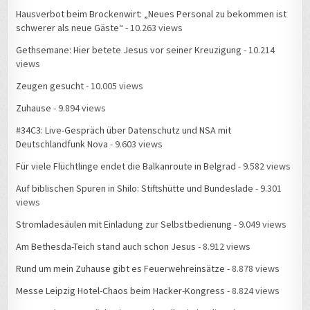
Hausverbot beim Brockenwirt: „Neues Personal zu bekommen ist
schwerer als neue Gäste“
- 10.263 views
Gethsemane: Hier betete Jesus vor seiner Kreuzigung
- 10.214
views
Zeugen gesucht
- 10.005 views
Zuhause
- 9.894 views
#34C3: Live-Gespräch über Datenschutz und NSA mit
Deutschlandfunk Nova
- 9.603 views
Für viele Flüchtlinge endet die Balkanroute in Belgrad
- 9.582 views
Auf biblischen Spuren in Shilo: Stiftshütte und Bundeslade
- 9.301
views
Stromladesäulen mit Einladung zur Selbstbedienung
- 9.049 views
Am Bethesda-Teich stand auch schon Jesus
- 8.912 views
Rund um mein Zuhause gibt es Feuerwehreinsätze
- 8.878 views
Messe Leipzig Hotel-Chaos beim Hacker-Kongress
- 8.824 views