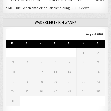
Service zum Selbermachen: Mein letztes Mal bei IKEA
- 7.113 views
#34C3: Die Geschichte einer Falschmeldung
- 6.852 views
WAS ERLEBTE ICH WANN?
August 2026
M
D
M
D
F
S
S
1
2
3
4
5
6
7
8
9
10
11
12
13
14
15
16
17
18
19
20
21
22
23
24
25
26
27
28
29
30
31