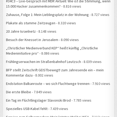
#34C3 – Live-Gespräch mit MDR Aktuell: Wie ist die Stimmung, wenn
15.000 Hacker zusammenkommen?
- 8.816 views
Zuhause, Folge 1: Mein Lieblingsplatz in der Wohnung
- 8.727 views
Plakate als stumme Zeitzeugen
- 8.320 views
20 Jahre Israelnetz
- 8.148 views
Besuch der Knesset in Jerusalem
- 8.090 views
„Christlicher Medienverbund KEP“ heißt künftig „Christliche
Medieninitiative pro“
- 8.086 views
Frühlingserwachen im Straßenbahnhof Leutzsch
- 8.039 views
BFP stellt Zeitschrift GEISTbewegt! zum Jahresende ein – mein
Kommentar dazu
- 8.002 views
Endstation Balkanroute – wo sich Fluchtwege trennen
- 7.910 views
Die erste Bleibe
- 7.849 views
Ein Tag im Flüchtlingslager Slavonski Brod
- 7.785 views
Spezielles USB-Kabel fehlt
- 7.439 views