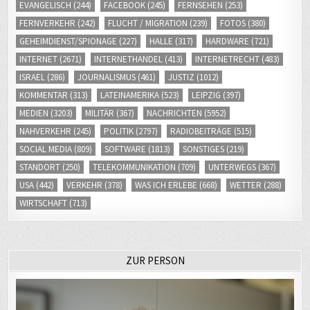
EVANGELISCH
(244)
FACEBOOK
(245)
FERNSEHEN
(253)
FERNVERKEHR
(242)
FLUCHT / MIGRATION
(239)
FOTOS
(380)
GEHEIMDIENST/SPIONAGE
(227)
HALLE
(317)
HARDWARE
(721)
INTERNET
(2671)
INTERNETHANDEL
(413)
INTERNETRECHT
(483)
ISRAEL
(286)
JOURNALISMUS
(461)
JUSTIZ
(1012)
KOMMENTAR
(313)
LATEINAMERIKA
(523)
LEIPZIG
(397)
MEDIEN
(3203)
MILITÄR
(367)
NACHRICHTEN
(5952)
NAHVERKEHR
(245)
POLITIK
(2797)
RADIOBEITRÄGE
(515)
SOCIAL MEDIA
(809)
SOFTWARE
(1813)
SONSTIGES
(219)
STANDORT
(250)
TELEKOMMUNIKATION
(709)
UNTERWEGS
(367)
USA
(442)
VERKEHR
(378)
WAS ICH ERLEBE
(668)
WETTER
(288)
WIRTSCHAFT
(713)
ZUR PERSON