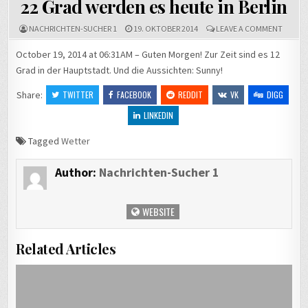
22 Grad werden es heute in Berlin
ON
NACHRICHTEN-SUCHER 1
19. OKTOBER 2014
LEAVE A COMMENT
22
GRAD
October 19, 2014 at 06:31AM – Guten Morgen! Zur Zeit sind es 12
WERDE
Grad in der Hauptstadt. Und die Aussichten: Sunny!
ES
HEUTE
IN
Share:
TWITTER
FACEBOOK
REDDIT
VK
DIGG
BERLIN
LINKEDIN
Tagged
Wetter
Author:
Nachrichten-Sucher 1
WEBSITE
Related Articles