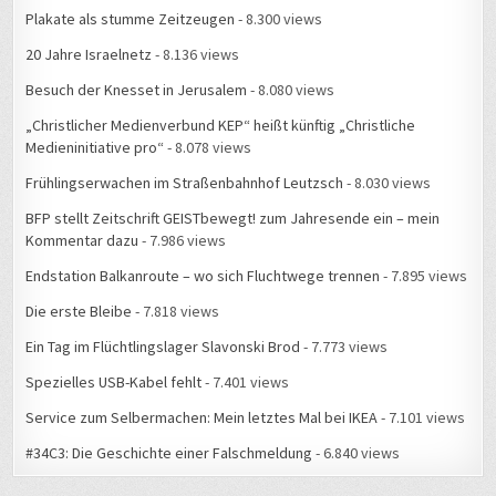
20 Jahre Israelnetz
- 8.136 views
Besuch der Knesset in Jerusalem
- 8.080 views
„Christlicher Medienverbund KEP“ heißt künftig „Christliche
Medieninitiative pro“
- 8.078 views
Frühlingserwachen im Straßenbahnhof Leutzsch
- 8.030 views
BFP stellt Zeitschrift GEISTbewegt! zum Jahresende ein – mein
Kommentar dazu
- 7.986 views
Endstation Balkanroute – wo sich Fluchtwege trennen
- 7.895 views
Die erste Bleibe
- 7.818 views
Ein Tag im Flüchtlingslager Slavonski Brod
- 7.773 views
Spezielles USB-Kabel fehlt
- 7.401 views
Service zum Selbermachen: Mein letztes Mal bei IKEA
- 7.101 views
#34C3: Die Geschichte einer Falschmeldung
- 6.840 views
WAS ERLEBTE ICH WANN?