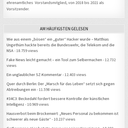
Vorsitzender.
AM HÄUFIGSTEN GELESEN
Wie aus einem „bösen“ ein „guter“ Hacker wurde – Matthias
Ungethüm hackte bereits die Bundeswehr, die Telekom und die
NSA
- 18.759 views
Fake News leicht gemacht – ein Tool zum Selbermachen
- 12.732
views
Ein unglaublicher SZ-Kommentar
- 12.403 views
Quer durch Berlin: Der „Marsch für das Leben“ setzt sich gegen
Abtreibungen ein
- 11.598 views
#34C3: Beckedahl fordert bessere Kontrolle der künstlichen
Intelligenz
- 10.969 views
Hausverbot beim Brockenwirt: „Neues Personal zu bekommen ist
schwerer als neue Gäste“
- 10.237 views
Gethsemane: Hier betete Jesus vor seiner Kreuzigung
- 10.202
views