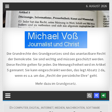
6. AUGUST 2026
Michael Voß
Journalist und Christ
Die Grundrechte des Grundgesetzes sind das unantastbare Recht
der Demokratie. Sie sind wichtig und müssen geschützt werden.
Diese Rechte gelten für jeden. Die Meinungsfreiheit wird im Artikel
5 gennannt. Sie kann eingeschränkt werden, das legt Absatz 2 da,
wenn es u.a. um das „Recht der persönliche Ehre“ geht.
Mehr dazu im
Grundgesetz
.
POSTED
COMPUTER
,
DIGITAL
,
INTERNET
,
MEDIEN
,
NACHRICHTEN
,
SOFTWARE
IN