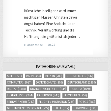
KATEGORIEN (AUSWAHL)
AUTO
(221)
BAHN
(455)
BERLIN
(280)
CHRISTLICHES
(532)
COMPUTER
(2017)
DATENSCHUTZ
(805)
DEUTSCHLAND
(1899)
DIGITAL
(3418)
DIGITALE SICHERHEIT
(845)
EUROPA
(1650)
EVANGELISCH
(244)
FACEBOOK
(245)
FERNSEHEN
(253)
FERNVERKEHR
(242)
FLUCHT / MIGRATION
(239)
FOTOS
(380)
GEHEIMDIENST/SPIONAGE
(227)
HALLE
(317)
HARDWARE
(721)
INTERNET
(2671)
INTERNETHANDEL
(413)
INTERNETRECHT
(483)