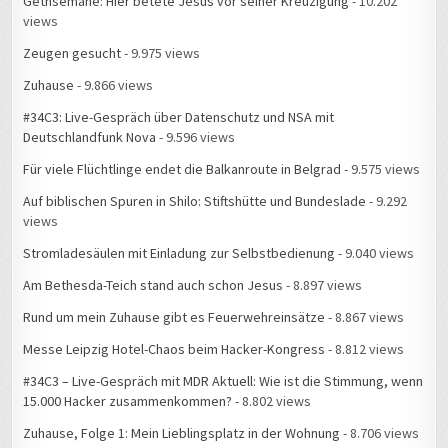
Zeugen gesucht
- 9.975 views
Zuhause
- 9.866 views
#34C3: Live-Gespräch über Datenschutz und NSA mit
Deutschlandfunk Nova
- 9.596 views
Für viele Flüchtlinge endet die Balkanroute in Belgrad
- 9.575 views
Auf biblischen Spuren in Shilo: Stiftshütte und Bundeslade
- 9.292
views
Stromladesäulen mit Einladung zur Selbstbedienung
- 9.040 views
Am Bethesda-Teich stand auch schon Jesus
- 8.897 views
Rund um mein Zuhause gibt es Feuerwehreinsätze
- 8.867 views
Messe Leipzig Hotel-Chaos beim Hacker-Kongress
- 8.812 views
#34C3 – Live-Gespräch mit MDR Aktuell: Wie ist die Stimmung, wenn
15.000 Hacker zusammenkommen?
- 8.802 views
Zuhause, Folge 1: Mein Lieblingsplatz in der Wohnung
- 8.706 views
Plakate als stumme Zeitzeugen
- 8.300 views