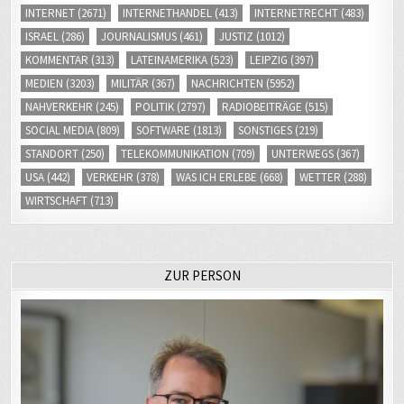
ISRAEL
(286)
JOURNALISMUS
(461)
JUSTIZ
(1012)
KOMMENTAR
(313)
LATEINAMERIKA
(523)
LEIPZIG
(397)
MEDIEN
(3203)
MILITÄR
(367)
NACHRICHTEN
(5952)
NAHVERKEHR
(245)
POLITIK
(2797)
RADIOBEITRÄGE
(515)
SOCIAL MEDIA
(809)
SOFTWARE
(1813)
SONSTIGES
(219)
STANDORT
(250)
TELEKOMMUNIKATION
(709)
UNTERWEGS
(367)
USA
(442)
VERKEHR
(378)
WAS ICH ERLEBE
(668)
WETTER
(288)
WIRTSCHAFT
(713)
ZUR PERSON