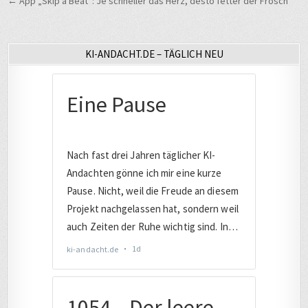
← App „Skip a Beat“: Je schneller das Herz, desto fetter der Frosch
KI-ANDACHT.DE – TÄGLICH NEU