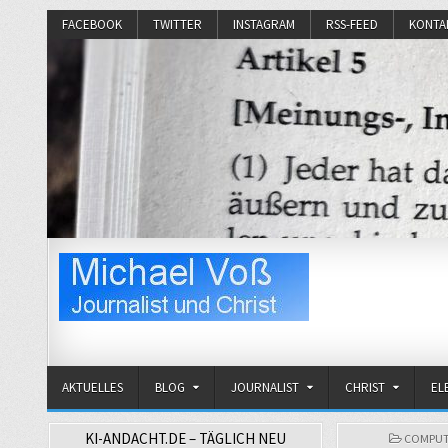
FACEBOOK
TWITTER
INSTAGRAM
RSS-FEED
KONTA
Michael Voß
Journalist und Christ
AKTUELLES
BLOG
JOURNALIST
CHRIST
EL
KI-ANDACHT.DE – TÄGLICH NEU
POSTED
COMPUT