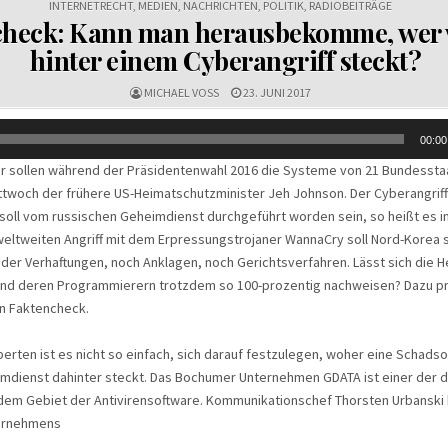
INTERNETRECHT
,
MEDIEN
,
NACHRICHTEN
,
POLITIK
,
RADIOBEITRÄGE
heck: Kann man herausbekomme, wer 
hinter einem Cyberangriff steckt?
MICHAEL VOSS
23. JUNI 2017
00:00
r sollen während der Präsidentenwahl 2016 die Systeme von 21 Bundesstaa
ttwoch der frühere US-Heimatschutzminister Jeh Johnson. Der Cyberangriff
oll vom russischen Geheimdienst durchgeführt worden sein, so heißt es i
eltweiten Angriff mit dem Erpressungstrojaner WannaCry soll Nord-Korea st
eder Verhaftungen, noch Anklagen, noch Gerichtsverfahren. Lässt sich die H
nd deren Programmierern trotzdem so 100-prozentig nachweisen? Dazu pro
en Faktencheck.
rten ist es nicht so einfach, sich darauf festzulegen, woher eine Schad
imdienst dahinter steckt. Das Bochumer Unternehmen GDATA ist einer der 
 dem Gebiet der Antivirensoftware. Kommunikationschef Thorsten Urbanski 
ternehmens