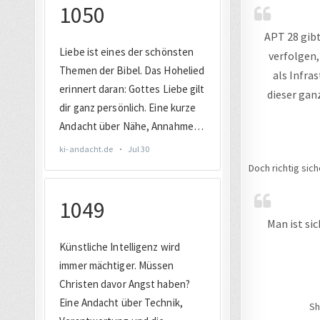
APT 28 gibt
verfolgen,
als Infra
dieser gan
Doch richtig sic
Man ist si
Sh