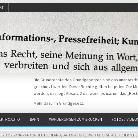
KT
Die Grundrechte des Grundgesetzes sind das unantastba
geschützt werden. Diese Rechte gelten für jeden. Die Mei
werden, das legt Absatz 2 da, wenn es u.a. um das „Rech
Mehr dazu im
Grundgesetz
.
EKTROAUTO
BAHN
WANDERUNGEN ZUM BROCKEN
FOTOS / VIDEO
ER
,
CYBERANGRIFF AUF DEUTSCHLAND
,
DATENSCHUTZ
,
DIGITAL
,
DIGITALE SICHERHEIT
,