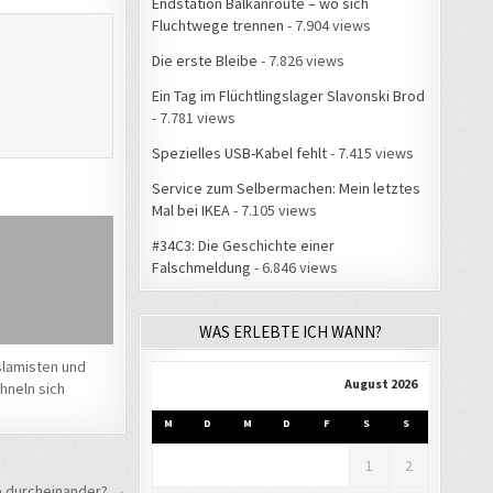
Endstation Balkanroute – wo sich
Fluchtwege trennen
- 7.904 views
Die erste Bleibe
- 7.826 views
Ein Tag im Flüchtlingslager Slavonski Brod
- 7.781 views
Spezielles USB-Kabel fehlt
- 7.415 views
Service zum Selbermachen: Mein letztes
Mal bei IKEA
- 7.105 views
#34C3: Die Geschichte einer
Falschmeldung
- 6.846 views
WAS ERLEBTE ICH WANN?
Islamisten und
August 2026
hneln sich
M
D
M
D
F
S
S
1
2
e durcheinander? →