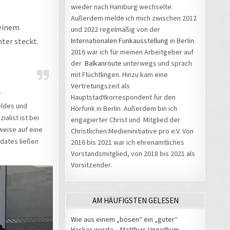
wieder nach Hamburg wechselte.
Außerdem melde ich mich zwischen 2012
 einem
und 2022 regelmäßig von der
ter steckt.
Internationalen Funkausstellung
in Berlin.
2016 war ich für meinen Arbeitgeber auf
der
Balkanroute
unterwegs und sprach
mit Flüchtlingen. Hinzu kam eine
Vertretungszeit als
r
Hauptstadtkorrespondent für den
eldes und
Hörfunk in Berlin. Außerdem bin ich
alist ist bei
engagierter Christ und Mitglied der
weise auf eine
Christlichen Medieninitiative pro e.V. Von
dates ließen
2016 bis 2021 war ich ehrenamtliches
Vorstandsmitglied, von 2018 bis 2021 als
Vorsitzender.
AM HÄUFIGSTEN GELESEN
Wie aus einem „bösen“ ein „guter“
Hacker wurde – Matthias Ungethüm