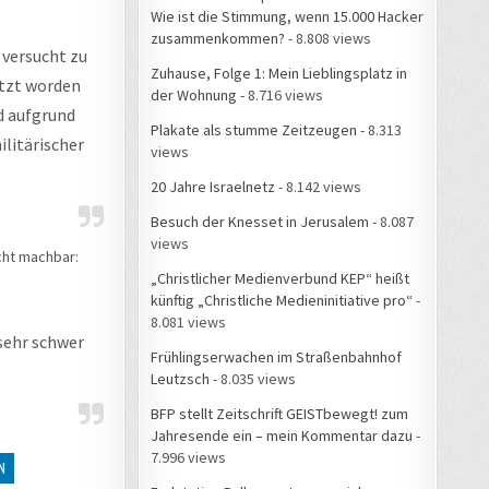
Wie ist die Stimmung, wenn 15.000 Hacker
zusammenkommen?
- 8.808 views
 versucht zu
Zuhause, Folge 1: Mein Lieblingsplatz in
utzt worden
der Wohnung
- 8.716 views
nd aufgrund
Plakate als stumme Zeitzeugen
- 8.313
litärischer
views
20 Jahre Israelnetz
- 8.142 views
Besuch der Knesset in Jerusalem
- 8.087
views
cht machbar:
„Christlicher Medienverbund KEP“ heißt
künftig „Christliche Medieninitiative pro“
-
8.081 views
 sehr schwer
Frühlingserwachen im Straßenbahnhof
Leutzsch
- 8.035 views
BFP stellt Zeitschrift GEISTbewegt! zum
Jahresende ein – mein Kommentar dazu
-
7.996 views
N