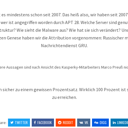
 es mindestens schon seit 2007. Das heiß also, wir haben seit 2007
 wer ist angegriffen worden durch APT 28. Welche Server sind gen
struktur? Wie sieht die Malware aus? Wie hat sie sich verändert? U
zen Genese haben wir die Attribution vorgenommen: Russischer mi
Nachrichtendienst GRU.
here Aussagen sind nach Ansicht des Kasperky-Mitarbeiters Marco Preuß ni
ch sicher zu einem gewissen Prozentsatz. Wirklich 100 Prozent ist
zu erreichen.
are:
TWITTER
FACEBOOK
REDDIT
VK
DIGG
LINKEDI