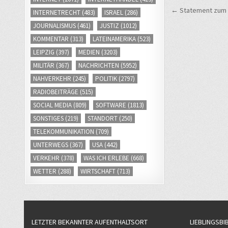
Beitrags
← Statement zum a
INTERNETRECHT
(483)
ISRAEL
(286)
JOURNALISMUS
(461)
JUSTIZ
(1012)
KOMMENTAR
(313)
LATEINAMERIKA
(523)
LEIPZIG
(397)
MEDIEN
(3203)
MILITÄR
(367)
NACHRICHTEN
(5952)
NAHVERKEHR
(245)
POLITIK
(2797)
RADIOBEITRÄGE
(515)
SOCIAL MEDIA
(809)
SOFTWARE
(1813)
SONSTIGES
(219)
STANDORT
(250)
TELEKOMMUNIKATION
(709)
UNTERWEGS
(367)
USA
(442)
VERKEHR
(378)
WAS ICH ERLEBE
(668)
WETTER
(288)
WIRTSCHAFT
(713)
LETZTER BEKANNTER AUFENTHALTSORT
LIEBLINGSBI