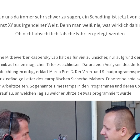
un uns da immer sehr schwer zu sagen, ein Schädling ist jetzt von
st XY aus irgendeiner Welt. Denn man weiß nie, was wirklich dahin
Ob nicht absichtlich falsche Fährten gelegt werden.
he Mitbewerber Kaspersky Lab hält es für viel zu unsicher, nur aufgrund de
ik auf einen möglichen Täter zu schließen. Dafür seien Analysen des Umf
obachtungen nötig, erklärt Marco Preuß. Der Viren- und Schadprogrammspezi
 zuständige Leiter des europäischen Sicherheitslabors. Er setzt beispiels
 Arbeitszeiten. Sogenannte Timestamps in den Programmen und deren Up
rauf zu, an welchen Tag zu welcher Uhrzeit etwas programmiert wurde.