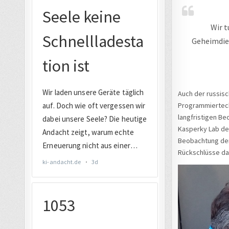
Wir t
Geheimdien
Auch der russisc
Programmiertechn
langfristigen Be
Kasperky Lab der
Beobachtung der
Rückschlüsse da