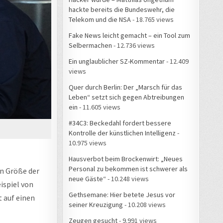
hackte bereits die Bundeswehr, die
Telekom und die NSA
- 18.765 views
Fake News leicht gemacht – ein Tool zum
Selbermachen
- 12.736 views
Ein unglaublicher SZ-Kommentar
- 12.409
views
Quer durch Berlin: Der „Marsch für das
Leben“ setzt sich gegen Abtreibungen
ein
- 11.605 views
#34C3: Beckedahl fordert bessere
Kontrolle der künstlichen Intelligenz
-
10.975 views
Hausverbot beim Brockenwirt: „Neues
Personal zu bekommen ist schwerer als
n Größe der
neue Gäste“
- 10.248 views
ispiel von
Gethsemane: Hier betete Jesus vor
t auf einen
seiner Kreuzigung
- 10.208 views
Zeugen gesucht
- 9.991 views