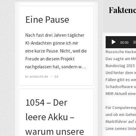
IN
Faktenc
Audio-
00:00
Player
Russische Hacke
Das sagte am Mi
Bundestag 2015 s
Und hinter dem w
Fällen gibt es w
Schadsoftware u
MDR Aktuell ein
Für Computerexpe
und ob ein Gehe
Marktführer auf
Linie seines Un