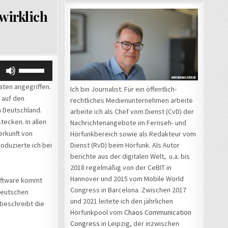
wirklich
Pfeiltasten
Hoch/Runter
ten angegriffen.
Ich bin Journalist. Für ein öffentlich-
benutzen,
 auf den
rechtliches Medienunternehmen arbeite
um
n Deutschland.
arbeite ich als Chef vom Dienst (CvD) der
die
ecken. In allen
Nachrichtenangebote im Fernseh- und
Lautstärke
erkunft von
Hörfunkbereich sowie als Redakteur vom
zu
duzierte ich bei
Dienst (RvD) beim Hörfunk. Als Autor
regeln.
berichte aus der digitalen Welt, u.a. bis
2018 regelmäßig von der CeBIT in
Hannover und 2015 vom Mobile World
software kommt
Congress in Barcelona. Zwischen 2017
deutschen
und 2021 leitete ich den jährlichen
beschreibt die
Hörfunkpool vom
Chaos Communication
Congress
in Leipzig, der inzwischen