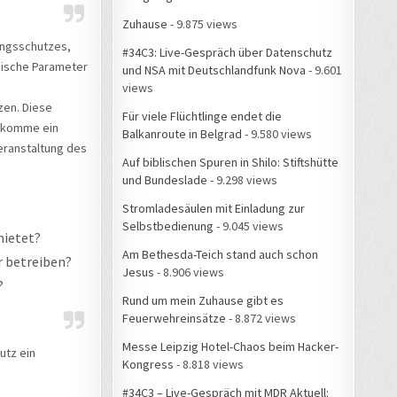
Zuhause
- 9.875 views
ungsschutzes,
#34C3: Live-Gespräch über Datenschutz
nische Parameter
und NSA mit Deutschlandfunk Nova
- 9.601
views
zen. Diese
Für viele Flüchtlinge endet die
u komme ein
Balkanroute in Belgrad
- 9.580 views
eranstaltung des
Auf biblischen Spuren in Shilo: Stiftshütte
und Bundeslade
- 9.298 views
Stromladesäulen mit Einladung zur
Selbstbedienung
- 9.045 views
mietet?
Am Bethesda-Teich stand auch schon
r betreiben?
Jesus
- 8.906 views
?
Rund um mein Zuhause gibt es
Feuerwehreinsätze
- 8.872 views
Messe Leipzig Hotel-Chaos beim Hacker-
utz ein
Kongress
- 8.818 views
#34C3 – Live-Gespräch mit MDR Aktuell: