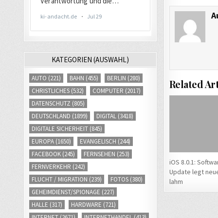
A
KATEGORIEN (AUSWAHL)
AUTO
(221)
BAHN
(455)
BERLIN
(280)
Related Art
CHRISTLICHES
(532)
COMPUTER
(2017)
DATENSCHUTZ
(805)
DEUTSCHLAND
(1899)
DIGITAL
(3418)
DIGITALE SICHERHEIT
(845)
EUROPA
(1650)
EVANGELISCH
(244)
FACEBOOK
(245)
FERNSEHEN
(253)
iOS 8.0.1: Softwa
FERNVERKEHR
(242)
Update legt neu
FLUCHT / MIGRATION
(239)
FOTOS
(380)
lahm
GEHEIMDIENST/SPIONAGE
(227)
HALLE
(317)
HARDWARE
(721)
INTERNET
(2671)
INTERNETHANDEL
(413)