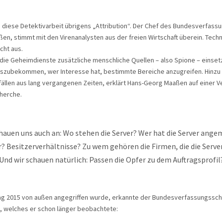
 diese Detektivarbeit übrigens „Attribution“. Der Chef des Bundesverfass
n, stimmt mit den Virenanalysten aus der freien Wirtschaft überein. Tech
icht aus.
ie Geheimdienste zusätzliche menschliche Quellen – also Spione – einset
szubekommen, wer Interesse hat, bestimmte Bereiche anzugreifen. Hinz
fällen aus lang vergangenen Zeiten, erklärt Hans-Georg Maaßen auf einer V
herche.
hauen uns auch an: Wo stehen die Server? Wer hat die Server ange
 Besitzerverhältnisse? Zu wem gehören die Firmen, die die Serve
Und wir schauen natürlich: Passen die Opfer zu dem Auftragsprofil
ag 2015 von außen angegriffen wurde, erkannte der Bundesverfassungssch
welches er schon länger beobachtete: