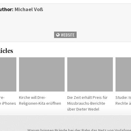
uthor:
Michael Voß
WEBSITE
icles
re-
Kirche will Drei-
Die Zeit erhält Preis für
Studie: 
e iPhones
Religionen-Kita eröffnen
Missbrauchs-Berichte
Rechte ä
über Dieter Wedel
Warum bringen Brände bei der Bahn das Netz von Vodafon