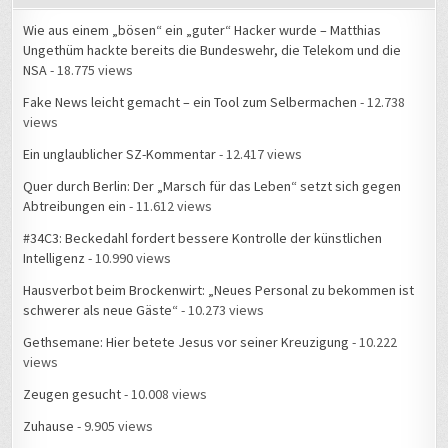
Ungethüm hackte bereits die Bundeswehr, die Telekom und die
NSA
- 18.775 views
Fake News leicht gemacht – ein Tool zum Selbermachen
- 12.738
views
Ein unglaublicher SZ-Kommentar
- 12.417 views
Quer durch Berlin: Der „Marsch für das Leben“ setzt sich gegen
Abtreibungen ein
- 11.612 views
#34C3: Beckedahl fordert bessere Kontrolle der künstlichen
Intelligenz
- 10.990 views
Hausverbot beim Brockenwirt: „Neues Personal zu bekommen ist
schwerer als neue Gäste“
- 10.273 views
Gethsemane: Hier betete Jesus vor seiner Kreuzigung
- 10.222
views
Zeugen gesucht
- 10.008 views
Zuhause
- 9.905 views
#34C3: Live-Gespräch über Datenschutz und NSA mit
Deutschlandfunk Nova
- 9.604 views