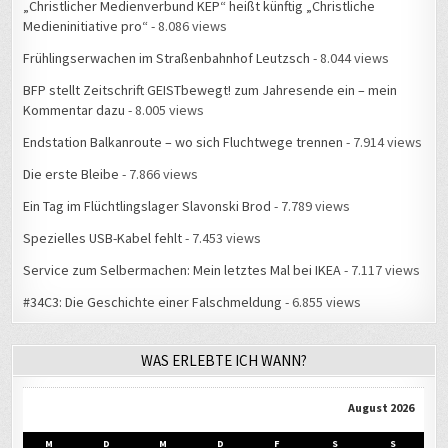
Frühlingserwachen im Straßenbahnhof Leutzsch
- 8.044 views
BFP stellt Zeitschrift GEISTbewegt! zum Jahresende ein – mein
Kommentar dazu
- 8.005 views
Endstation Balkanroute – wo sich Fluchtwege trennen
- 7.914 views
Die erste Bleibe
- 7.866 views
Ein Tag im Flüchtlingslager Slavonski Brod
- 7.789 views
Spezielles USB-Kabel fehlt
- 7.453 views
Service zum Selbermachen: Mein letztes Mal bei IKEA
- 7.117 views
#34C3: Die Geschichte einer Falschmeldung
- 6.855 views
WAS ERLEBTE ICH WANN?
August 2026
M
D
M
D
F
S
S
1
2