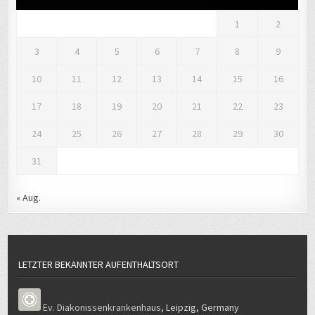
3
4
5
6
7
8
9
10
11
12
13
14
15
16
17
18
19
20
21
22
23
24
25
26
27
28
29
30
31
« Aug.
LETZTER BEKANNTER AUFENTHALTSORT
Ev. Diakonissenkrankenhaus
,
Leipzig
,
Germany
LIEBLINGSBIBELSTELLE UND LEBENSLEITLINIE