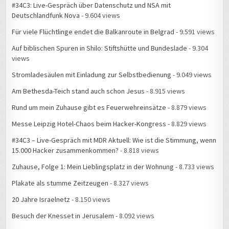
Für viele Flüchtlinge endet die Balkanroute in Belgrad
- 9.591 views
Auf biblischen Spuren in Shilo: Stiftshütte und Bundeslade
- 9.304
views
Stromladesäulen mit Einladung zur Selbstbedienung
- 9.049 views
Am Bethesda-Teich stand auch schon Jesus
- 8.915 views
Rund um mein Zuhause gibt es Feuerwehreinsätze
- 8.879 views
Messe Leipzig Hotel-Chaos beim Hacker-Kongress
- 8.829 views
#34C3 – Live-Gespräch mit MDR Aktuell: Wie ist die Stimmung, wenn
15.000 Hacker zusammenkommen?
- 8.818 views
Zuhause, Folge 1: Mein Lieblingsplatz in der Wohnung
- 8.733 views
Plakate als stumme Zeitzeugen
- 8.327 views
20 Jahre Israelnetz
- 8.150 views
Besuch der Knesset in Jerusalem
- 8.092 views
„Christlicher Medienverbund KEP“ heißt künftig „Christliche
Medieninitiative pro“
- 8.086 views