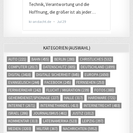
KATEGORIEN (AUSWAHL)
AUTO
(221)
BAHN
(455)
BERLIN
(280)
CHRISTLICHES
(532)
COMPUTER
(2017)
DATENSCHUTZ
(805)
DEUTSCHLAND
(1899)
DIGITAL
(3418)
DIGITALE SICHERHEIT
(845)
EUROPA
(1650)
EVANGELISCH
(244)
FACEBOOK
(245)
FERNSEHEN
(253)
FERNVERKEHR
(242)
FLUCHT / MIGRATION
(239)
FOTOS
(380)
GEHEIMDIENST/SPIONAGE
(227)
HALLE
(317)
HARDWARE
(721)
INTERNET
(2671)
INTERNETHANDEL
(413)
INTERNETRECHT
(483)
ISRAEL
(286)
JOURNALISMUS
(461)
JUSTIZ
(1012)
KOMMENTAR
(313)
LATEINAMERIKA
(523)
LEIPZIG
(397)
MEDIEN
(3203)
MILITÄR
(367)
NACHRICHTEN
(5952)
NAHVERKEHR
(245)
POLITIK
(2797)
RADIOBEITRÄGE
(515)
SOCIAL MEDIA
(809)
SOFTWARE
(1813)
SONSTIGES
(219)