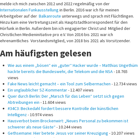
Hinzu kam eine Vertretungszeit als Hauptstadtkorrespondent für den
Hörfunk in Berlin. Außerdem bin ich engagierter Christ und Mitglied der
Christlichen Medieninitiative pro e.V. Von 2016 bis 2021 war ich
ehrenamtliches Vorstandsmitglied, von 2018 bis 2021 als Vorsitzender.
Am häufigsten gelesen
Wie aus einem „bösen“ ein „guter“ Hacker wurde – Matthias Ungethüm
hackte bereits die Bundeswehr, die Telekom und die NSA
- 18.765
views
Fake News leicht gemacht – ein Tool zum Selbermachen
- 12.734 views
Ein unglaublicher SZ-Kommentar
- 12.407 views
Quer durch Berlin: Der „Marsch für das Leben“ setzt sich gegen
Abtreibungen ein
- 11.604 views
#34C3: Beckedahl fordert bessere Kontrolle der künstlichen
Intelligenz
- 10.974 views
Hausverbot beim Brockenwirt: „Neues Personal zu bekommen ist
schwerer als neue Gäste“
- 10.244 views
Gethsemane: Hier betete Jesus vor seiner Kreuzigung
- 10.207 views
Zeugen gesucht
- 9.984 views
Zuhause
- 9.871 views
#34C3: Live-Gespräch über Datenschutz und NSA mit Deutschlandfunk