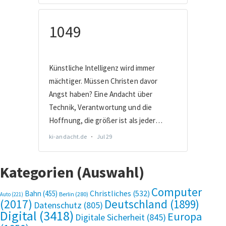
Kategorien (Auswahl)
Computer
Bahn
(455)
Christliches
(532)
Berlin
(280)
Auto
(221)
(2017)
Deutschland
(1899)
Datenschutz
(805)
Digital
(3418)
Europa
Digitale Sicherheit
(845)
(1650)
Evangelisch
(244)
Facebook
(245)
Fernsehen
(253)
Fernverkehr
(242)
Flucht /
Hardware
Fotos
(380)
Halle
(317)
Migration
(239)
Geheimdienst/Spionage
(227)
Internet
(2671)
(721)
Internetrecht
(483)
Internethandel
(413)