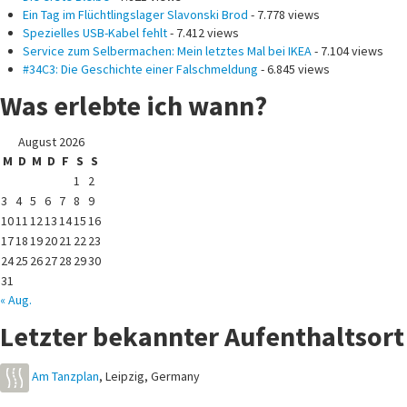
#34C3: Die Geschichte einer Falschmeldung
- 6.845 views
Was erlebte ich wann?
August 2026
M
D
M
D
F
S
S
1
2
3
4
5
6
7
8
9
10
11
12
13
14
15
16
17
18
19
20
21
22
23
24
25
26
27
28
29
30
31
« Aug.
Letzter bekannter Aufenthaltsort
Am Tanzplan
,
Leipzig
,
Germany
Lieblingsbibelstelle und
Lebensleitlinie