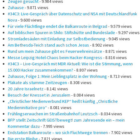
Nova
- 9.600 views
Für viele Flüchtlinge endet die Balkanroute in Belgrad
- 9.579 views
Auf biblischen Spuren in Shilo: Stiftshütte und Bundeslade
- 9.297 views
Stromladesäulen mit Einladung zur Selbstbedienung
- 9.045 views
Am Bethesda-Teich stand auch schon Jesus
- 8.902 views
Rund um mein Zuhause gibt es Feuerwehreinsätze
- 8.871 views
Messe Leipzig Hotel-Chaos beim Hacker-Kongress
- 8.816 views
#34C3 – Live-Gespräch mit MDR Aktuell: Wie ist die Stimmung, wenn
15.000 Hacker zusammenkommen?
- 8.807 views
Zuhause, Folge 1: Mein Lieblingsplatz in der Wohnung
- 8.713 views
Plakate als stumme Zeitzeugen
- 8.308 views
20 Jahre Israelnetz
- 8.141 views
Besuch der Knesset in Jerusalem
- 8.084 views
„Christlicher Medienverbund KEP“ heißt künftig „Christliche
Medieninitiative pro“
- 8.081 views
Frühlingserwachen im Straßenbahnhof Leutzsch
- 8.034 views
BFP stellt Zeitschrift GEISTbewegt! zum Jahresende ein – mein
Kommentar dazu
- 7.995 views
Endstation Balkanroute – wo sich Fluchtwege trennen
- 7.902 views
Die erste Bleibe
- 7.821 views
Ein Tag im Flüchtlingslager Slavonski Brod
- 7.778 views
Spezielles USB-Kabel fehlt
- 7.412 views
Service zum Selbermachen: Mein letztes Mal bei IKEA
- 7.104 views