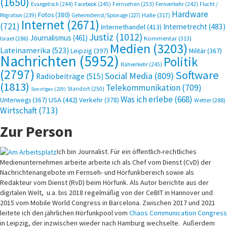
Justiz
(1012)
Journalismus
(461)
Kommentar
(313)
Israel
(286)
Medien
(3203)
Lateinamerika
(523)
Leipzig
(397)
Militär
(367)
Nachrichten
(5952)
Politik
Nahverkehr
(245)
(2797)
Software
Social Media
(809)
Radiobeiträge
(515)
(1813)
Telekommunikation
(709)
Standort
(250)
Sonstiges
(219)
Was ich erlebe
(668)
USA
(442)
Verkehr
(378)
Unterwegs
(367)
Wetter
(288)
Wirtschaft
(713)
Zur Person
Ich bin Journalist. Für ein öffentlich-rechtliches
Medienunternehmen arbeite arbeite ich als Chef vom Dienst (CvD) der
Nachrichtenangebote im Fernseh- und Hörfunkbereich sowie als
Redakteur vom Dienst (RvD) beim Hörfunk. Als Autor berichte aus der
digitalen Welt, u.a. bis 2018 regelmäßig von der CeBIT in Hannover und
2015 vom Mobile World Congress in Barcelona. Zwischen 2017 und 2021
leitete ich den jährlichen Hörfunkpool vom
Chaos Communication Congress
in Leipzig, der inzwischen wieder nach Hamburg wechselte. Außerdem
melde ich mich zwischen 2012 und 2022 regelmäßig von der
Internationalen Funkausstellung
in Berlin. 2016 war ich für meinen
Arbeitgeber auf der
Balkanroute
unterwegs und sprach mit Flüchtlingen.