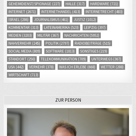
GEHEIMDIENST/SPIONAGE
(227)
HALLE
(317)
HARDWARE
(721)
INTERNET
(2671)
INTERNETHANDEL
(413)
INTERNETRECHT
(483)
ISRAEL
(286)
JOURNALISMUS
(461)
JUSTIZ
(1012)
KOMMENTAR
(313)
LATEINAMERIKA
(523)
LEIPZIG
(397)
MEDIEN
(3203)
MILITÄR
(367)
NACHRICHTEN
(5952)
NAHVERKEHR
(245)
POLITIK
(2797)
RADIOBEITRÄGE
(515)
SOCIAL MEDIA
(809)
SOFTWARE
(1813)
SONSTIGES
(219)
STANDORT
(250)
TELEKOMMUNIKATION
(709)
UNTERWEGS
(367)
USA
(442)
VERKEHR
(378)
WAS ICH ERLEBE
(668)
WETTER
(288)
WIRTSCHAFT
(713)
ZUR PERSON