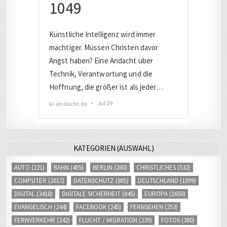
KATEGORIEN (AUSWAHL)
AUTO
(221)
BAHN
(455)
BERLIN
(280)
CHRISTLICHES
(532)
COMPUTER
(2017)
DATENSCHUTZ
(805)
DEUTSCHLAND
(1899)
DIGITAL
(3418)
DIGITALE SICHERHEIT
(845)
EUROPA
(1650)
EVANGELISCH
(244)
FACEBOOK
(245)
FERNSEHEN
(253)
FERNVERKEHR
(242)
FLUCHT / MIGRATION
(239)
FOTOS
(380)