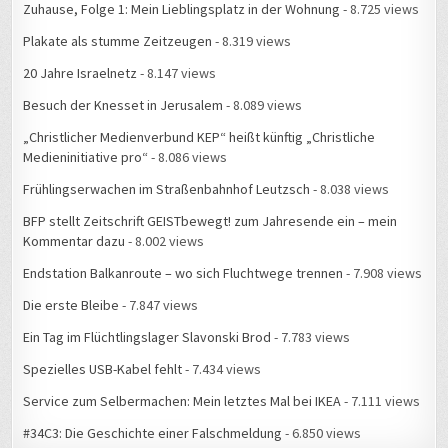
Zuhause, Folge 1: Mein Lieblingsplatz in der Wohnung
- 8.725 views
Plakate als stumme Zeitzeugen
- 8.319 views
20 Jahre Israelnetz
- 8.147 views
Besuch der Knesset in Jerusalem
- 8.089 views
„Christlicher Medienverbund KEP“ heißt künftig „Christliche
Medieninitiative pro“
- 8.086 views
Frühlingserwachen im Straßenbahnhof Leutzsch
- 8.038 views
BFP stellt Zeitschrift GEISTbewegt! zum Jahresende ein – mein
Kommentar dazu
- 8.002 views
Endstation Balkanroute – wo sich Fluchtwege trennen
- 7.908 views
Die erste Bleibe
- 7.847 views
Ein Tag im Flüchtlingslager Slavonski Brod
- 7.783 views
Spezielles USB-Kabel fehlt
- 7.434 views
Service zum Selbermachen: Mein letztes Mal bei IKEA
- 7.111 views
#34C3: Die Geschichte einer Falschmeldung
- 6.850 views