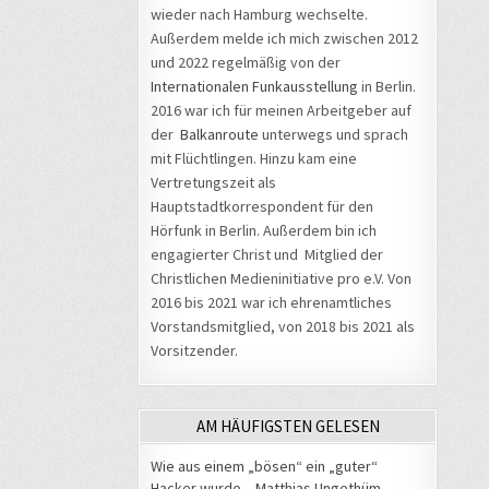
wieder nach Hamburg wechselte.
Außerdem melde ich mich zwischen 2012
und 2022 regelmäßig von der
Internationalen Funkausstellung
in Berlin.
2016 war ich für meinen Arbeitgeber auf
der
Balkanroute
unterwegs und sprach
mit Flüchtlingen. Hinzu kam eine
Vertretungszeit als
Hauptstadtkorrespondent für den
Hörfunk in Berlin. Außerdem bin ich
engagierter Christ und Mitglied der
Christlichen Medieninitiative pro e.V. Von
2016 bis 2021 war ich ehrenamtliches
Vorstandsmitglied, von 2018 bis 2021 als
Vorsitzender.
AM HÄUFIGSTEN GELESEN
Wie aus einem „bösen“ ein „guter“
Hacker wurde – Matthias Ungethüm