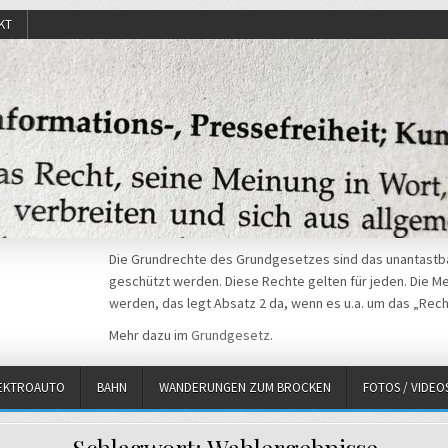
KT
Die Grundrechte des Grundgesetzes sind das unantastba
geschützt werden. Diese Rechte gelten für jeden. Die Mei
werden, das legt Absatz 2 da, wenn es u.a. um das „Rech
Mehr dazu im
Grundgesetz
.
EKTROAUTO
BAHN
WANDERUNGEN ZUM BROCKEN
FOTOS / VIDEO
Schlagwort:
Wahlergebnisse