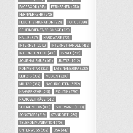
FACEBOOK
(245)
FERNSEHEN
(253)
FERNVERKEHR
(242)
FLUCHT / MIGRATION
(239)
FOTOS
(380)
GEHEIMDIENST/SPIONAGE
(227)
HALLE
(317)
HARDWARE
(721)
INTERNET
(2671)
INTERNETHANDEL
(413)
INTERNETRECHT
(483)
ISRAEL
(286)
JOURNALISMUS
(461)
JUSTIZ
(1012)
KOMMENTAR
(313)
LATEINAMERIKA
(523)
LEIPZIG
(397)
MEDIEN
(3203)
MILITÄR
(367)
NACHRICHTEN
(5952)
NAHVERKEHR
(245)
POLITIK
(2797)
RADIOBEITRÄGE
(515)
SOCIAL MEDIA
(809)
SOFTWARE
(1813)
SONSTIGES
(219)
STANDORT
(250)
TELEKOMMUNIKATION
(709)
UNTERWEGS
(367)
USA
(442)