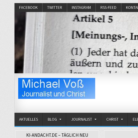
FACEBOOK
TWITTER
INSTAGRAM
RSS-FEED
KONTA
Michael Voß
Journalist und Christ
AKTUELLES
BLOG
JOURNALIST
CHRIST
EL
KI-ANDACHT.DE – TÄGLICH NEU