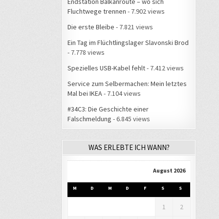
Endstation Balkanroute – wo sich
Fluchtwege trennen
- 7.902 views
Die erste Bleibe
- 7.821 views
Ein Tag im Flüchtlingslager Slavonski Brod
- 7.778 views
Spezielles USB-Kabel fehlt
- 7.412 views
Service zum Selbermachen: Mein letztes
Mal bei IKEA
- 7.104 views
#34C3: Die Geschichte einer
Falschmeldung
- 6.845 views
WAS ERLEBTE ICH WANN?
August 2026
M
D
M
D
F
S
S
1
2