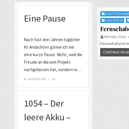
Posted
DEUTSCHLAN
in
LEUTZSCH
Fernsehabe
MICHAEL VOSS
Fernsehabend ma
CONTINUE READ