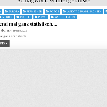
D
EUROPA
FERNSEHEN
FOTOS
LANDTAGSWAHL SACHSEN
MEDIEN
POLITIK
PRIVAT
WAS ICH ERLEBE
nd mal ganz statistisch….
1. SEPTEMBER 2019
l ganz statistisch….
ING