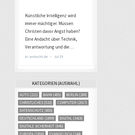
KATEGORIEN (AUSWAHL)
AUTO
(221)
BAHN
(455)
BERLIN
(280)
CHRISTLICHES
(532)
COMPUTER
(2017)
DATENSCHUTZ
(805)
DEUTSCHLAND
(1899)
DIGITAL
(3418)
DIGITALE SICHERHEIT
(845)
EUROPA
(1650)
EVANGELISCH
(244)