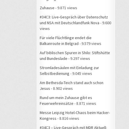
Zuhause
- 9.871 views
#34C3: Live-Gespräch über Datenschutz
und NSA mit Deutschlandfunk Nova
- 9.600
views
Für viele Flüchtlinge endet die
Balkanroute in Belgrad
- 9.579 views
Auf biblischen Spuren in Shilo: Stiftshütte
und Bundeslade
- 9.297 views
Stromladesäulen mit Einladung zur
Selbstbedienung
- 9.045 views
Am Bethesda-Teich stand auch schon
Jesus
- 8.902 views
Rund um mein Zuhause gibt es
Feuerwehreinsätze
- 8.871 views
Messe Leipzig Hotel-Chaos beim Hacker-
Kongress
- 8.816 views
#34C3 – Live-Gespräch mit MDR Aktuell: