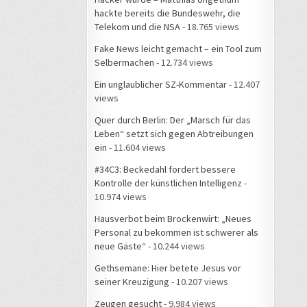
hackte bereits die Bundeswehr, die
Telekom und die NSA
- 18.765 views
Fake News leicht gemacht – ein Tool zum
Selbermachen
- 12.734 views
Ein unglaublicher SZ-Kommentar
- 12.407
views
Quer durch Berlin: Der „Marsch für das
Leben“ setzt sich gegen Abtreibungen
ein
- 11.604 views
#34C3: Beckedahl fordert bessere
Kontrolle der künstlichen Intelligenz
-
10.974 views
Hausverbot beim Brockenwirt: „Neues
Personal zu bekommen ist schwerer als
neue Gäste“
- 10.244 views
Gethsemane: Hier betete Jesus vor
seiner Kreuzigung
- 10.207 views
Zeugen gesucht
- 9.984 views