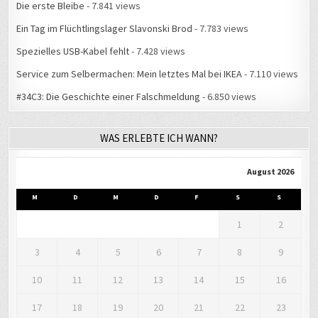
Die erste Bleibe
- 7.841 views
Ein Tag im Flüchtlingslager Slavonski Brod
- 7.783 views
Spezielles USB-Kabel fehlt
- 7.428 views
Service zum Selbermachen: Mein letztes Mal bei IKEA
- 7.110 views
#34C3: Die Geschichte einer Falschmeldung
- 6.850 views
WAS ERLEBTE ICH WANN?
August 2026
M
D
M
D
F
S
S
1
2
3
4
5
6
7
8
9
10
11
12
13
14
15
16
17
18
19
20
21
22
23