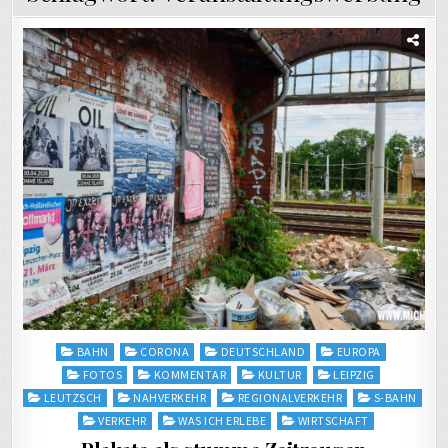
Posted
BAHN
CORONA
DEUTSCHLAND
EUROPA
in
FOTOS
KOMMENTAR
KULTUR
LEIPZIG
LEUTZSCH
NAHVERKEHR
REGIONALVERKEHR
S-BAHN
VERKEHR
WAS ICH ERLEBE
WIRTSCHAFT