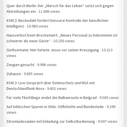
Quer durch Berlin: Der „Marsch für das Leben“ setzt sich gegen
Abtreibungen ein
- 11.606 views
#34C3: Beckedahl fordert bessere Kontrolle der künstlichen
Intelligenz
- 10.980 views
Hausverbot beim Brockenwirt: „Neues Personal zu bekommen ist
schwerer als neue Gäste“
- 10.256 views
Gethsemane: Hier betete Jesus vor seiner Kreuzigung
- 10.213
views
Zeugen gesucht
- 9.998 views
Zuhause
- 9.885 views
#34C3: Live-Gespräch über Datenschutz und NSA mit
Deutschlandfunk Nova
- 9.602 views
Für viele Flüchtlinge endet die Balkanroute in Belgrad
- 9.580 views
Auf biblischen Spuren in Shilo: Stiftshütte und Bundeslade
- 9.299
views
Stromladesäulen mit Einladung zur Selbstbedienung
- 9.047 views