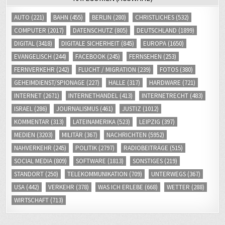
AUTO
(221)
BAHN
(455)
BERLIN
(280)
CHRISTLICHES
(532)
COMPUTER
(2017)
DATENSCHUTZ
(805)
DEUTSCHLAND
(1899)
DIGITAL
(3418)
DIGITALE SICHERHEIT
(845)
EUROPA
(1650)
EVANGELISCH
(244)
FACEBOOK
(245)
FERNSEHEN
(253)
FERNVERKEHR
(242)
FLUCHT / MIGRATION
(239)
FOTOS
(380)
GEHEIMDIENST/SPIONAGE
(227)
HALLE
(317)
HARDWARE
(721)
INTERNET
(2671)
INTERNETHANDEL
(413)
INTERNETRECHT
(483)
ISRAEL
(286)
JOURNALISMUS
(461)
JUSTIZ
(1012)
KOMMENTAR
(313)
LATEINAMERIKA
(523)
LEIPZIG
(397)
MEDIEN
(3203)
MILITÄR
(367)
NACHRICHTEN
(5952)
NAHVERKEHR
(245)
POLITIK
(2797)
RADIOBEITRÄGE
(515)
SOCIAL MEDIA
(809)
SOFTWARE
(1813)
SONSTIGES
(219)
STANDORT
(250)
TELEKOMMUNIKATION
(709)
UNTERWEGS
(367)
USA
(442)
VERKEHR
(378)
WAS ICH ERLEBE
(668)
WETTER
(288)
WIRTSCHAFT
(713)