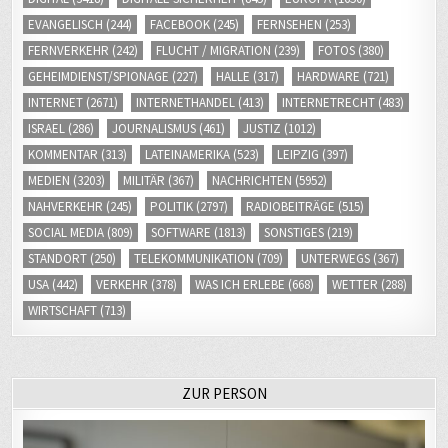
EVANGELISCH
(244)
FACEBOOK
(245)
FERNSEHEN
(253)
FERNVERKEHR
(242)
FLUCHT / MIGRATION
(239)
FOTOS
(380)
GEHEIMDIENST/SPIONAGE
(227)
HALLE
(317)
HARDWARE
(721)
INTERNET
(2671)
INTERNETHANDEL
(413)
INTERNETRECHT
(483)
ISRAEL
(286)
JOURNALISMUS
(461)
JUSTIZ
(1012)
KOMMENTAR
(313)
LATEINAMERIKA
(523)
LEIPZIG
(397)
MEDIEN
(3203)
MILITÄR
(367)
NACHRICHTEN
(5952)
NAHVERKEHR
(245)
POLITIK
(2797)
RADIOBEITRÄGE
(515)
SOCIAL MEDIA
(809)
SOFTWARE
(1813)
SONSTIGES
(219)
STANDORT
(250)
TELEKOMMUNIKATION
(709)
UNTERWEGS
(367)
USA
(442)
VERKEHR
(378)
WAS ICH ERLEBE
(668)
WETTER
(288)
WIRTSCHAFT
(713)
ZUR PERSON