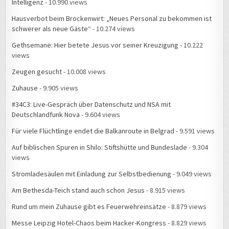
Intelligenz
- 10.990 views
Hausverbot beim Brockenwirt: „Neues Personal zu bekommen ist
schwerer als neue Gäste“
- 10.274 views
Gethsemane: Hier betete Jesus vor seiner Kreuzigung
- 10.222
views
Zeugen gesucht
- 10.008 views
Zuhause
- 9.905 views
#34C3: Live-Gespräch über Datenschutz und NSA mit
Deutschlandfunk Nova
- 9.604 views
Für viele Flüchtlinge endet die Balkanroute in Belgrad
- 9.591 views
Auf biblischen Spuren in Shilo: Stiftshütte und Bundeslade
- 9.304
views
Stromladesäulen mit Einladung zur Selbstbedienung
- 9.049 views
Am Bethesda-Teich stand auch schon Jesus
- 8.915 views
Rund um mein Zuhause gibt es Feuerwehreinsätze
- 8.879 views
Messe Leipzig Hotel-Chaos beim Hacker-Kongress
- 8.829 views