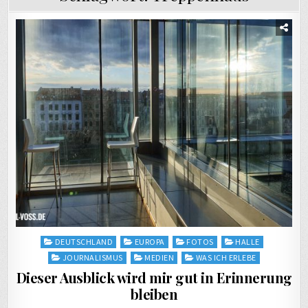
Posted
DEUTSCHLAND
EUROPA
FOTOS
HALLE
in
JOURNALISMUS
MEDIEN
WAS ICH ERLEBE
Dieser Ausblick wird mir gut in Erinnerung
bleiben