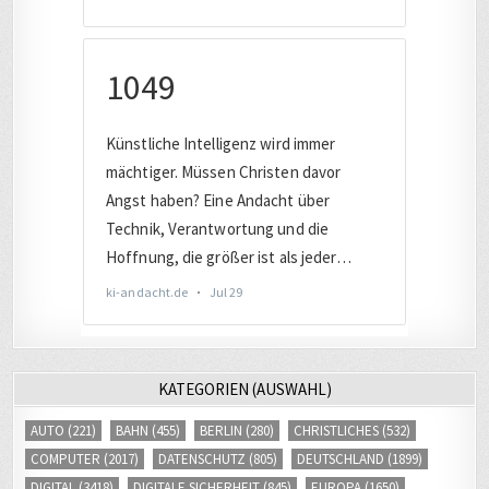
KATEGORIEN (AUSWAHL)
AUTO
(221)
BAHN
(455)
BERLIN
(280)
CHRISTLICHES
(532)
COMPUTER
(2017)
DATENSCHUTZ
(805)
DEUTSCHLAND
(1899)
DIGITAL
(3418)
DIGITALE SICHERHEIT
(845)
EUROPA
(1650)