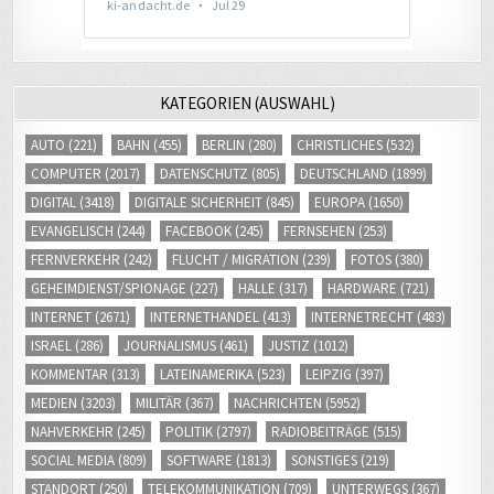
KATEGORIEN (AUSWAHL)
AUTO
(221)
BAHN
(455)
BERLIN
(280)
CHRISTLICHES
(532)
COMPUTER
(2017)
DATENSCHUTZ
(805)
DEUTSCHLAND
(1899)
DIGITAL
(3418)
DIGITALE SICHERHEIT
(845)
EUROPA
(1650)
EVANGELISCH
(244)
FACEBOOK
(245)
FERNSEHEN
(253)
FERNVERKEHR
(242)
FLUCHT / MIGRATION
(239)
FOTOS
(380)
GEHEIMDIENST/SPIONAGE
(227)
HALLE
(317)
HARDWARE
(721)
INTERNET
(2671)
INTERNETHANDEL
(413)
INTERNETRECHT
(483)
ISRAEL
(286)
JOURNALISMUS
(461)
JUSTIZ
(1012)
KOMMENTAR
(313)
LATEINAMERIKA
(523)
LEIPZIG
(397)
MEDIEN
(3203)
MILITÄR
(367)
NACHRICHTEN
(5952)
NAHVERKEHR
(245)
POLITIK
(2797)
RADIOBEITRÄGE
(515)
SOCIAL MEDIA
(809)
SOFTWARE
(1813)
SONSTIGES
(219)
STANDORT
(250)
TELEKOMMUNIKATION
(709)
UNTERWEGS
(367)