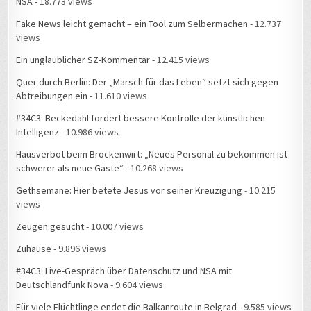
NSA
- 18.773 views
Fake News leicht gemacht – ein Tool zum Selbermachen
- 12.737
views
Ein unglaublicher SZ-Kommentar
- 12.415 views
Quer durch Berlin: Der „Marsch für das Leben“ setzt sich gegen
Abtreibungen ein
- 11.610 views
#34C3: Beckedahl fordert bessere Kontrolle der künstlichen
Intelligenz
- 10.986 views
Hausverbot beim Brockenwirt: „Neues Personal zu bekommen ist
schwerer als neue Gäste“
- 10.268 views
Gethsemane: Hier betete Jesus vor seiner Kreuzigung
- 10.215
views
Zeugen gesucht
- 10.007 views
Zuhause
- 9.896 views
#34C3: Live-Gespräch über Datenschutz und NSA mit
Deutschlandfunk Nova
- 9.604 views
Für viele Flüchtlinge endet die Balkanroute in Belgrad
- 9.585 views