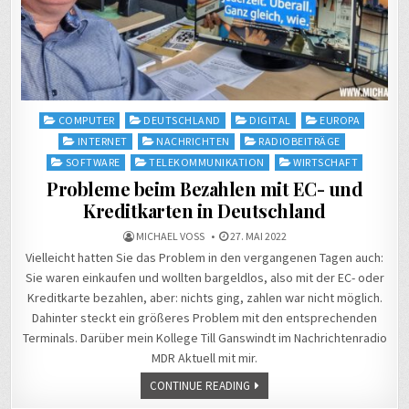
Posted
COMPUTER
DEUTSCHLAND
DIGITAL
EUROPA
in
INTERNET
NACHRICHTEN
RADIOBEITRÄGE
SOFTWARE
TELEKOMMUNIKATION
WIRTSCHAFT
Probleme beim Bezahlen mit EC- und
Kreditkarten in Deutschland
MICHAEL VOSS
27. MAI 2022
Vielleicht hatten Sie das Problem in den vergangenen Tagen auch:
Sie waren einkaufen und wollten bargeldlos, also mit der EC- oder
Kreditkarte bezahlen, aber: nichts ging, zahlen war nicht möglich.
Dahinter steckt ein größeres Problem mit den entsprechenden
Terminals. Darüber mein Kollege Till Ganswindt im Nachrichtenradio
MDR Aktuell mit mir.
CONTINUE READING