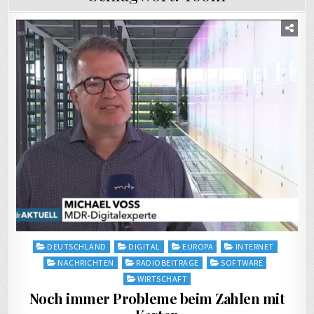
Posted
DEUTSCHLAND
DIGITAL
EUROPA
INTERNET
in
NACHRICHTEN
RADIOBEITRÄGE
SOFTWARE
WIRTSCHAFT
Noch immer Probleme beim Zahlen mit