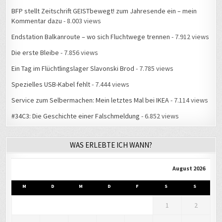
BFP stellt Zeitschrift GEISTbewegt! zum Jahresende ein – mein
Kommentar dazu
- 8.003 views
Endstation Balkanroute – wo sich Fluchtwege trennen
- 7.912 views
Die erste Bleibe
- 7.856 views
Ein Tag im Flüchtlingslager Slavonski Brod
- 7.785 views
Spezielles USB-Kabel fehlt
- 7.444 views
Service zum Selbermachen: Mein letztes Mal bei IKEA
- 7.114 views
#34C3: Die Geschichte einer Falschmeldung
- 6.852 views
WAS ERLEBTE ICH WANN?
August 2026
M
D
M
D
F
S
S
1
2