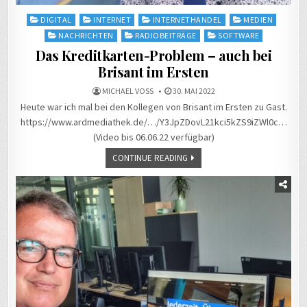
Posted
DIGITAL
INTERNET
INTERNETHANDEL
MEDIEN
in
NACHRICHTEN
RADIOBEITRÄGE
SOFTWARE
Das Kreditkarten-Problem – auch bei
Brisant im Ersten
MICHAEL VOSS
30. MAI 2022
Heute war ich mal bei den Kollegen von Brisant im Ersten zu Gast.
https://www.ardmediathek.de/…/Y3JpZDovL21kci5kZS9iZWl0c…
(Video bis 06.06.22 verfügbar)
CONTINUE READING