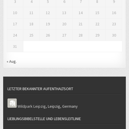
3
4
5
6
7
8
9
10
11
12
13
14
15
16
17
18
19
20
21
22
23
24
25
26
27
28
29
30
31
« Aug.
LETZTER BEKANNTER AUFENTHALTSORT
Wildpark Leipzig
,
Leipzig
,
Germany
LIEBLINGSBIBELSTELLE UND LEBENSLEITLINIE