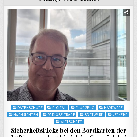
Posted
DATENSCHUTZ
DIGITAL
FLUGZEUG
HARDWARE
in
NACHRICHTEN
RADIOBEITRÄGE
SOFTWARE
VERKEHR
WIRTSCHAFT
Sicherheitslücke bei den Bordkarten der