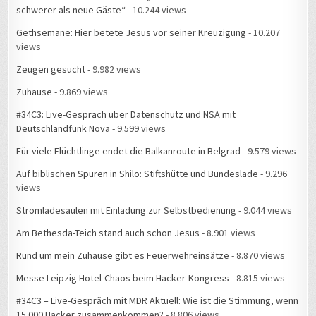
schwerer als neue Gäste“
- 10.244 views
Gethsemane: Hier betete Jesus vor seiner Kreuzigung
- 10.207
views
Zeugen gesucht
- 9.982 views
Zuhause
- 9.869 views
#34C3: Live-Gespräch über Datenschutz und NSA mit
Deutschlandfunk Nova
- 9.599 views
Für viele Flüchtlinge endet die Balkanroute in Belgrad
- 9.579 views
Auf biblischen Spuren in Shilo: Stiftshütte und Bundeslade
- 9.296
views
Stromladesäulen mit Einladung zur Selbstbedienung
- 9.044 views
Am Bethesda-Teich stand auch schon Jesus
- 8.901 views
Rund um mein Zuhause gibt es Feuerwehreinsätze
- 8.870 views
Messe Leipzig Hotel-Chaos beim Hacker-Kongress
- 8.815 views
#34C3 – Live-Gespräch mit MDR Aktuell: Wie ist die Stimmung, wenn
15.000 Hacker zusammenkommen?
- 8.806 views