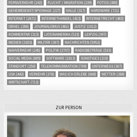
FERNVERKEHR
(242)
FLUCHT / MIGRATION
(239)
FOTOS
(380)
GEHEIMDIENST/SPIONAGE
(227)
HALLE
(317)
HARDWARE
(721)
INTERNET
(2671)
INTERNETHANDEL
(413)
INTERNETRECHT
(483)
ISRAEL
(286)
JOURNALISMUS
(461)
JUSTIZ
(1012)
KOMMENTAR
(313)
LATEINAMERIKA
(523)
LEIPZIG
(397)
MEDIEN
(3203)
MILITÄR
(367)
NACHRICHTEN
(5952)
NAHVERKEHR
(245)
POLITIK
(2797)
RADIOBEITRÄGE
(515)
SOCIAL MEDIA
(809)
SOFTWARE
(1813)
SONSTIGES
(219)
STANDORT
(250)
TELEKOMMUNIKATION
(709)
UNTERWEGS
(367)
USA
(442)
VERKEHR
(378)
WAS ICH ERLEBE
(668)
WETTER
(288)
WIRTSCHAFT
(713)
ZUR PERSON