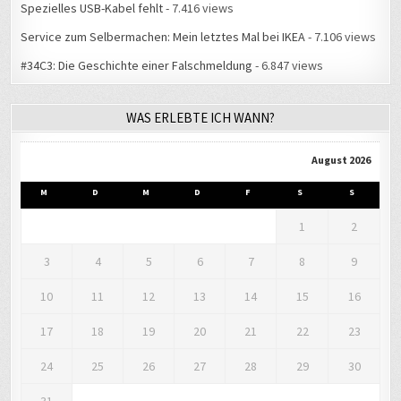
Spezielles USB-Kabel fehlt
- 7.416 views
Service zum Selbermachen: Mein letztes Mal bei IKEA
- 7.106 views
#34C3: Die Geschichte einer Falschmeldung
- 6.847 views
WAS ERLEBTE ICH WANN?
August 2026
M
D
M
D
F
S
S
1
2
3
4
5
6
7
8
9
10
11
12
13
14
15
16
17
18
19
20
21
22
23
24
25
26
27
28
29
30