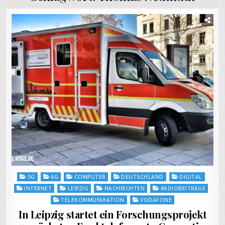
Posted
5G
6G
COMPUTER
DEUTSCHLAND
DIGITAL
in
INTERNET
LEIPZIG
NACHRICHTEN
RADIOBEITRÄGE
TELEKOMMUNIKATION
VODAFONE
In Leipzig startet ein Forschungsprojekt