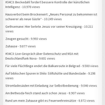
#34C3: Beckedahl fordert bessere Kontrolle der künstlichen
Intelligenz
- 10.976 views
Hausverbot beim Brockenwirt: „Neues Personal zu bekommen ist
schwerer als neue Gäste“
- 10.249 views
Gethsemane: Hier betete Jesus vor seiner Kreuzigung
- 10.211
views
Zeugen gesucht
- 9.993 views
Zuhause
- 9.877 views
#34C3: Live-Gespräch über Datenschutz und NSA mit
Deutschlandfunk Nova
- 9.601 views
Für viele Flüchtlinge endet die Balkanroute in Belgrad
- 9.580 views
Auf biblischen Spuren in Shilo: Stiftshütte und Bundeslade
- 9.298
views
Stromladesäulen mit Einladung zur Selbstbedienung
- 9.046 views
Am Bethesda-Teich stand auch schon Jesus
- 8.907 views
Rund um mein Zuhause gibt es Feuerwehreinsätze
- 8.872 views