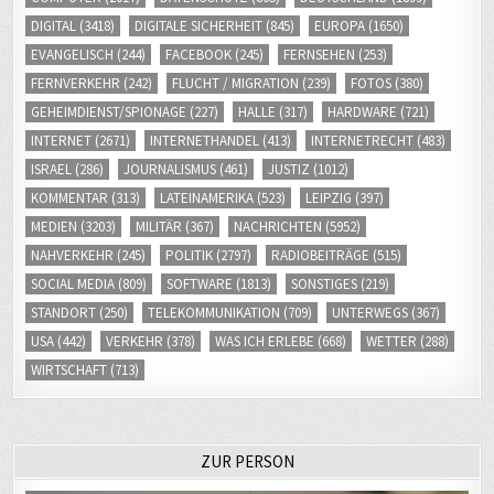
DIGITAL
(3418)
DIGITALE SICHERHEIT
(845)
EUROPA
(1650)
EVANGELISCH
(244)
FACEBOOK
(245)
FERNSEHEN
(253)
FERNVERKEHR
(242)
FLUCHT / MIGRATION
(239)
FOTOS
(380)
GEHEIMDIENST/SPIONAGE
(227)
HALLE
(317)
HARDWARE
(721)
INTERNET
(2671)
INTERNETHANDEL
(413)
INTERNETRECHT
(483)
ISRAEL
(286)
JOURNALISMUS
(461)
JUSTIZ
(1012)
KOMMENTAR
(313)
LATEINAMERIKA
(523)
LEIPZIG
(397)
MEDIEN
(3203)
MILITÄR
(367)
NACHRICHTEN
(5952)
NAHVERKEHR
(245)
POLITIK
(2797)
RADIOBEITRÄGE
(515)
SOCIAL MEDIA
(809)
SOFTWARE
(1813)
SONSTIGES
(219)
STANDORT
(250)
TELEKOMMUNIKATION
(709)
UNTERWEGS
(367)
USA
(442)
VERKEHR
(378)
WAS ICH ERLEBE
(668)
WETTER
(288)
WIRTSCHAFT
(713)
ZUR PERSON