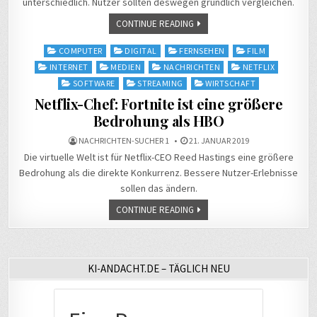
unterschiedlich. Nutzer sollten deswegen gründlich vergleichen.
CONTINUE READING
Posted
COMPUTER
DIGITAL
FERNSEHEN
FILM
in
INTERNET
MEDIEN
NACHRICHTEN
NETFLIX
SOFTWARE
STREAMING
WIRTSCHAFT
Netflix-Chef: Fortnite ist eine größere
Bedrohung als HBO
NACHRICHTEN-SUCHER 1
21. JANUAR 2019
Die virtuelle Welt ist für Netflix-CEO Reed Hastings eine größere
Bedrohung als die direkte Konkurrenz. Bessere Nutzer-Erlebnisse
sollen das ändern.
CONTINUE READING
KI-ANDACHT.DE – TÄGLICH NEU