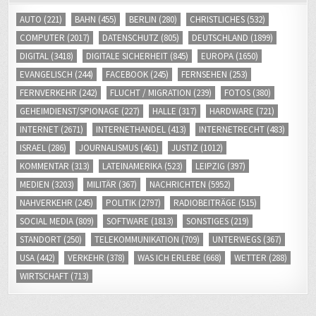
AUTO
(221)
BAHN
(455)
BERLIN
(280)
CHRISTLICHES
(532)
COMPUTER
(2017)
DATENSCHUTZ
(805)
DEUTSCHLAND
(1899)
DIGITAL
(3418)
DIGITALE SICHERHEIT
(845)
EUROPA
(1650)
EVANGELISCH
(244)
FACEBOOK
(245)
FERNSEHEN
(253)
FERNVERKEHR
(242)
FLUCHT / MIGRATION
(239)
FOTOS
(380)
GEHEIMDIENST/SPIONAGE
(227)
HALLE
(317)
HARDWARE
(721)
INTERNET
(2671)
INTERNETHANDEL
(413)
INTERNETRECHT
(483)
ISRAEL
(286)
JOURNALISMUS
(461)
JUSTIZ
(1012)
KOMMENTAR
(313)
LATEINAMERIKA
(523)
LEIPZIG
(397)
MEDIEN
(3203)
MILITÄR
(367)
NACHRICHTEN
(5952)
NAHVERKEHR
(245)
POLITIK
(2797)
RADIOBEITRÄGE
(515)
SOCIAL MEDIA
(809)
SOFTWARE
(1813)
SONSTIGES
(219)
STANDORT
(250)
TELEKOMMUNIKATION
(709)
UNTERWEGS
(367)
USA
(442)
VERKEHR
(378)
WAS ICH ERLEBE
(668)
WETTER
(288)
WIRTSCHAFT
(713)