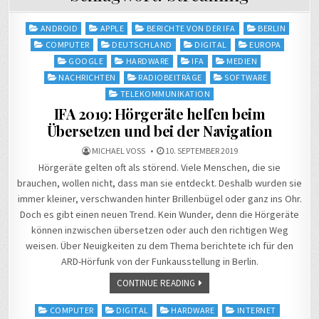
Posted
ANDROID
APPLE
BERICHTE VON DER IFA
BERLIN
in
COMPUTER
DEUTSCHLAND
DIGITAL
EUROPA
GOOGLE
HARDWARE
IFA
MEDIEN
NACHRICHTEN
RADIOBEITRÄGE
SOFTWARE
TELEKOMMUNIKATION
IFA 2019: Hörgeräte helfen beim
Übersetzen und bei der Navigation
MICHAEL VOSS
10. SEPTEMBER 2019
Hörgeräte gelten oft als störend. Viele Menschen, die sie
brauchen, wollen nicht, dass man sie entdeckt. Deshalb wurden sie
immer kleiner, verschwanden hinter Brillenbügel oder ganz ins Ohr.
Doch es gibt einen neuen Trend. Kein Wunder, denn die Hörgeräte
können inzwischen übersetzen oder auch den richtigen Weg
weisen. Über Neuigkeiten zu dem Thema berichtete ich für den
ARD-Hörfunk von der Funkausstellung in Berlin.
CONTINUE READING
Posted
COMPUTER
DIGITAL
HARDWARE
INTERNET