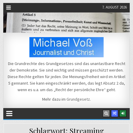
7. AUGUST 2026
Michael Voß
Journalist und Christ
Die Grundrechte des Grundgesetzes sind das unantastbare Recht
der Demokratie. Sie sind wichtig und müssen geschützt werden.
Diese Rechte gelten für jeden. Die Meinungsfreiheit wird im Artikel
5 gennannt. Sie kann eingeschränkt werden, das legt Absatz 2 da,
wenn es u.a. um das „Recht der persönliche Ehre“ geht.
Mehr dazu im
Grundgesetz
.
Schlagwort:
Streaming