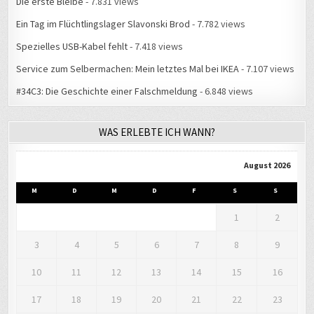
Die erste Bleibe
- 7.831 views
Ein Tag im Flüchtlingslager Slavonski Brod
- 7.782 views
Spezielles USB-Kabel fehlt
- 7.418 views
Service zum Selbermachen: Mein letztes Mal bei IKEA
- 7.107 views
#34C3: Die Geschichte einer Falschmeldung
- 6.848 views
WAS ERLEBTE ICH WANN?
August 2026
M
D
M
D
F
S
S
1
2
3
4
5
6
7
8
9
10
11
12
13
14
15
16
17
18
19
20
21
22
23