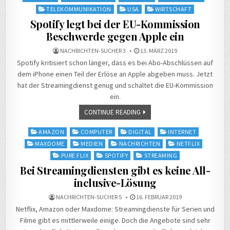
TELEKOMMUNIKATION
USA
WIRTSCHAFT
Spotify legt bei der EU-Kommission
Beschwerde gegen Apple ein
NACHRICHTEN-SUCHER 3
13. MÄRZ 2019
Spotify kritisiert schon länger, dass es bei Abo-Abschlüssen auf
dem iPhone einen Teil der Erlöse an Apple abgeben muss. Jetzt
hat der Streamingdienst genug und schaltet die EU-Kommission
ein.
CONTINUE READING
Posted
AMAZON
COMPUTER
DIGITAL
INTERNET
in
MAXDOME
MEDIEN
NACHRICHTEN
NETFLIX
PURE FLIX
SPOTIFY
STREAMING
Bei Streamingdiensten gibt es keine All-
inclusive-Lösung
NACHRICHTEN-SUCHER 5
16. FEBRUAR 2019
Netflix, Amazon oder Maxdome: Streamingdienste für Serien und
Filme gibt es mittlerweile einige. Doch die Angebote sind sehr