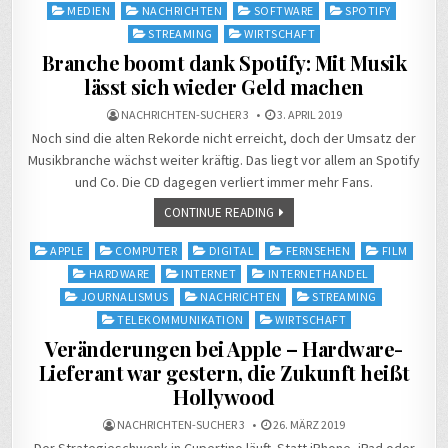
in
MEDIEN
NACHRICHTEN
SOFTWARE
SPOTIFY
STREAMING
WIRTSCHAFT
Branche boomt dank Spotify: Mit Musik
lässt sich wieder Geld machen
NACHRICHTEN-SUCHER 3
3. APRIL 2019
Noch sind die alten Rekorde nicht erreicht, doch der Umsatz der
Musikbranche wächst weiter kräftig. Das liegt vor allem an Spotify
und Co. Die CD dagegen verliert immer mehr Fans.
CONTINUE READING
Posted
APPLE
COMPUTER
DIGITAL
FERNSEHEN
FILM
in
HARDWARE
INTERNET
INTERNETHANDEL
JOURNALISMUS
NACHRICHTEN
STREAMING
TELEKOMMUNIKATION
WIRTSCHAFT
Veränderungen bei Apple – Hardware-
Lieferant war gestern, die Zukunft heißt
Hollywood
NACHRICHTEN-SUCHER 3
26. MÄRZ 2019