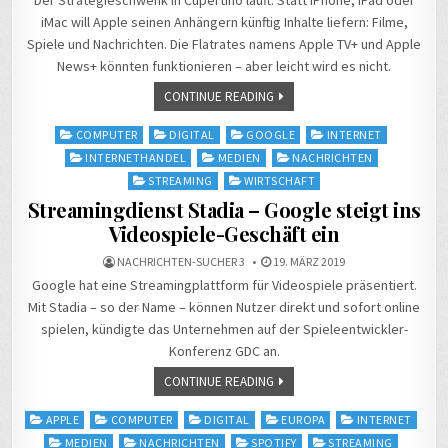
Der Strategieschwenk in Cupertino läuft. Statt iPhone, iPad oder
iMac will Apple seinen Anhängern künftig Inhalte liefern: Filme,
Spiele und Nachrichten. Die Flatrates namens Apple TV+ und Apple
News+ könnten funktionieren – aber leicht wird es nicht.
CONTINUE READING
Posted
COMPUTER
DIGITAL
GOOGLE
INTERNET
in
INTERNETHANDEL
MEDIEN
NACHRICHTEN
STREAMING
WIRTSCHAFT
Streamingdienst Stadia – Google steigt ins
Videospiele-Geschäft ein
NACHRICHTEN-SUCHER 3
19. MÄRZ 2019
Google hat eine Streamingplattform für Videospiele präsentiert.
Mit Stadia – so der Name – können Nutzer direkt und sofort online
spielen, kündigte das Unternehmen auf der Spieleentwickler-
Konferenz GDC an.
CONTINUE READING
Posted
APPLE
COMPUTER
DIGITAL
EUROPA
INTERNET
in
MEDIEN
NACHRICHTEN
SPOTIFY
STREAMING