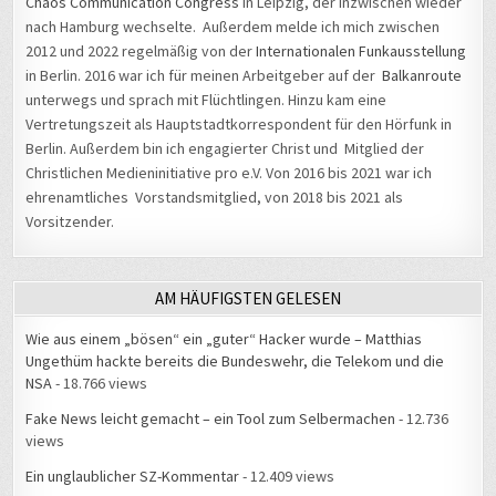
Chaos Communication Congress
in Leipzig, der inzwischen wieder
nach Hamburg wechselte. Außerdem melde ich mich zwischen
2012 und 2022 regelmäßig von der
Internationalen Funkausstellung
in Berlin. 2016 war ich für meinen Arbeitgeber auf der
Balkanroute
unterwegs und sprach mit Flüchtlingen. Hinzu kam eine
Vertretungszeit als Hauptstadtkorrespondent für den Hörfunk in
Berlin. Außerdem bin ich engagierter Christ und Mitglied der
Christlichen Medieninitiative pro e.V. Von 2016 bis 2021 war ich
ehrenamtliches Vorstandsmitglied, von 2018 bis 2021 als
Vorsitzender.
AM HÄUFIGSTEN GELESEN
Wie aus einem „bösen“ ein „guter“ Hacker wurde – Matthias
Ungethüm hackte bereits die Bundeswehr, die Telekom und die
NSA
- 18.766 views
Fake News leicht gemacht – ein Tool zum Selbermachen
- 12.736
views
Ein unglaublicher SZ-Kommentar
- 12.409 views