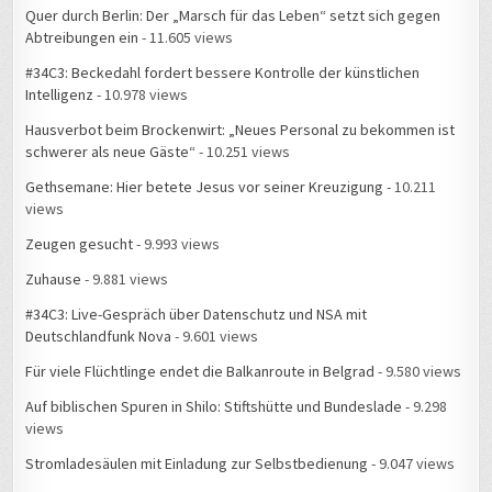
Quer durch Berlin: Der „Marsch für das Leben“ setzt sich gegen
Abtreibungen ein
- 11.605 views
#34C3: Beckedahl fordert bessere Kontrolle der künstlichen
Intelligenz
- 10.978 views
Hausverbot beim Brockenwirt: „Neues Personal zu bekommen ist
schwerer als neue Gäste“
- 10.251 views
Gethsemane: Hier betete Jesus vor seiner Kreuzigung
- 10.211
views
Zeugen gesucht
- 9.993 views
Zuhause
- 9.881 views
#34C3: Live-Gespräch über Datenschutz und NSA mit
Deutschlandfunk Nova
- 9.601 views
Für viele Flüchtlinge endet die Balkanroute in Belgrad
- 9.580 views
Auf biblischen Spuren in Shilo: Stiftshütte und Bundeslade
- 9.298
views
Stromladesäulen mit Einladung zur Selbstbedienung
- 9.047 views