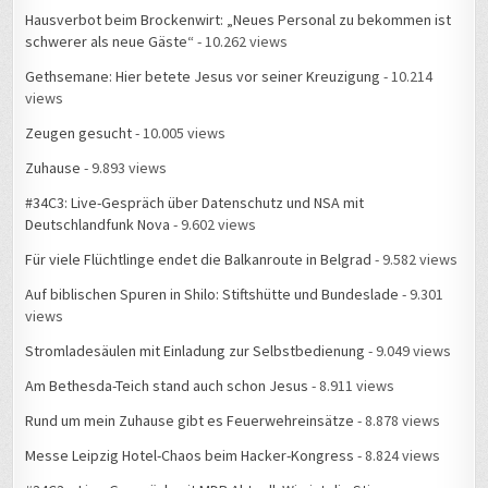
Hausverbot beim Brockenwirt: „Neues Personal zu bekommen ist
schwerer als neue Gäste“
- 10.262 views
Gethsemane: Hier betete Jesus vor seiner Kreuzigung
- 10.214
views
Zeugen gesucht
- 10.005 views
Zuhause
- 9.893 views
#34C3: Live-Gespräch über Datenschutz und NSA mit
Deutschlandfunk Nova
- 9.602 views
Für viele Flüchtlinge endet die Balkanroute in Belgrad
- 9.582 views
Auf biblischen Spuren in Shilo: Stiftshütte und Bundeslade
- 9.301
views
Stromladesäulen mit Einladung zur Selbstbedienung
- 9.049 views
Am Bethesda-Teich stand auch schon Jesus
- 8.911 views
Rund um mein Zuhause gibt es Feuerwehreinsätze
- 8.878 views
Messe Leipzig Hotel-Chaos beim Hacker-Kongress
- 8.824 views