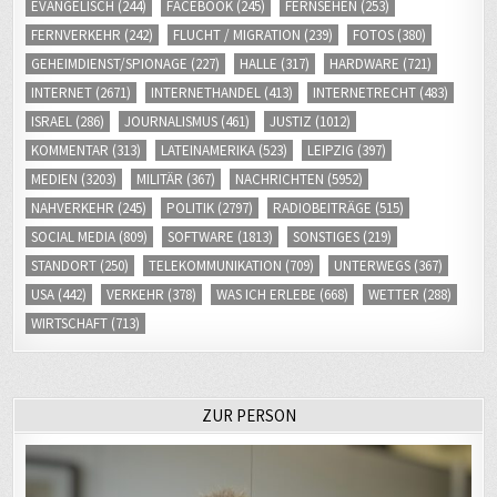
EVANGELISCH
(244)
FACEBOOK
(245)
FERNSEHEN
(253)
FERNVERKEHR
(242)
FLUCHT / MIGRATION
(239)
FOTOS
(380)
GEHEIMDIENST/SPIONAGE
(227)
HALLE
(317)
HARDWARE
(721)
INTERNET
(2671)
INTERNETHANDEL
(413)
INTERNETRECHT
(483)
ISRAEL
(286)
JOURNALISMUS
(461)
JUSTIZ
(1012)
KOMMENTAR
(313)
LATEINAMERIKA
(523)
LEIPZIG
(397)
MEDIEN
(3203)
MILITÄR
(367)
NACHRICHTEN
(5952)
NAHVERKEHR
(245)
POLITIK
(2797)
RADIOBEITRÄGE
(515)
SOCIAL MEDIA
(809)
SOFTWARE
(1813)
SONSTIGES
(219)
STANDORT
(250)
TELEKOMMUNIKATION
(709)
UNTERWEGS
(367)
USA
(442)
VERKEHR
(378)
WAS ICH ERLEBE
(668)
WETTER
(288)
WIRTSCHAFT
(713)
ZUR PERSON