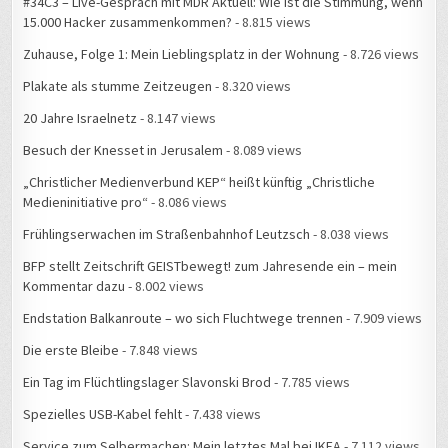
#34C3 – Live-Gespräch mit MDR Aktuell: Wie ist die Stimmung, wenn
15.000 Hacker zusammenkommen?
- 8.815 views
Zuhause, Folge 1: Mein Lieblingsplatz in der Wohnung
- 8.726 views
Plakate als stumme Zeitzeugen
- 8.320 views
20 Jahre Israelnetz
- 8.147 views
Besuch der Knesset in Jerusalem
- 8.089 views
„Christlicher Medienverbund KEP“ heißt künftig „Christliche
Medieninitiative pro“
- 8.086 views
Frühlingserwachen im Straßenbahnhof Leutzsch
- 8.038 views
BFP stellt Zeitschrift GEISTbewegt! zum Jahresende ein – mein
Kommentar dazu
- 8.002 views
Endstation Balkanroute – wo sich Fluchtwege trennen
- 7.909 views
Die erste Bleibe
- 7.848 views
Ein Tag im Flüchtlingslager Slavonski Brod
- 7.785 views
Spezielles USB-Kabel fehlt
- 7.438 views
Service zum Selbermachen: Mein letztes Mal bei IKEA
- 7.112 views