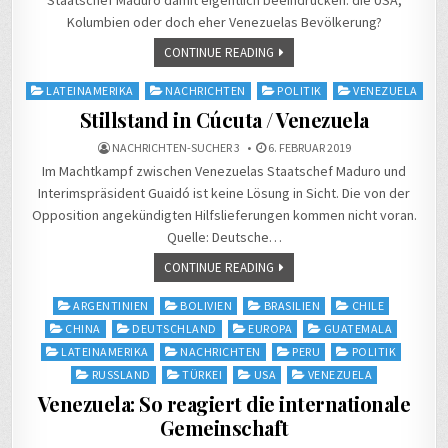
Staatschef Maduro damit eigentlich beeindrucken: die USA,
Kolumbien oder doch eher Venezuelas Bevölkerung?
CONTINUE READING
Posted
LATEINAMERIKA
NACHRICHTEN
POLITIK
VENEZUELA
in
Stillstand in Cúcuta / Venezuela
NACHRICHTEN-SUCHER 3
6. FEBRUAR 2019
Im Machtkampf zwischen Venezuelas Staatschef Maduro und
Interimspräsident Guaidó ist keine Lösung in Sicht. Die von der
Opposition angekündigten Hilfslieferungen kommen nicht voran.
Quelle: Deutsche…
CONTINUE READING
Posted
ARGENTINIEN
BOLIVIEN
BRASILIEN
CHILE
in
CHINA
DEUTSCHLAND
EUROPA
GUATEMALA
LATEINAMERIKA
NACHRICHTEN
PERU
POLITIK
RUSSLAND
TÜRKEI
USA
VENEZUELA
Venezuela: So reagiert die internationale
Gemeinschaft