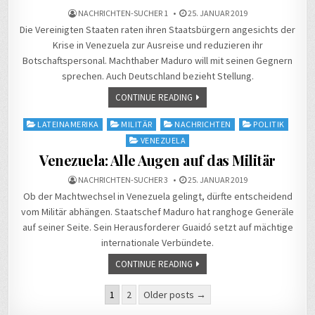
NACHRICHTEN-SUCHER 1
25. JANUAR 2019
Die Vereinigten Staaten raten ihren Staatsbürgern angesichts der
Krise in Venezuela zur Ausreise und reduzieren ihr
Botschaftspersonal. Machthaber Maduro will mit seinen Gegnern
sprechen. Auch Deutschland bezieht Stellung.
CONTINUE READING
Posted
LATEINAMERIKA
MILITÄR
NACHRICHTEN
POLITIK
in
VENEZUELA
Venezuela: Alle Augen auf das Militär
NACHRICHTEN-SUCHER 3
25. JANUAR 2019
Ob der Machtwechsel in Venezuela gelingt, dürfte entscheidend
vom Militär abhängen. Staatschef Maduro hat ranghoge Generäle
auf seiner Seite. Sein Herausforderer Guaidó setzt auf mächtige
internationale Verbündete.
CONTINUE READING
Seitennummerierung
1
2
Older posts →
der