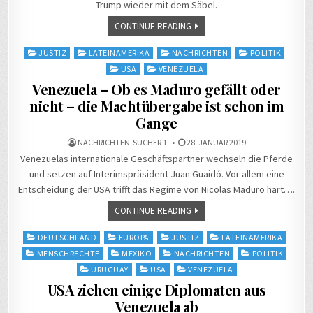
Trump wieder mit dem Säbel.
CONTINUE READING
Posted
JUSTIZ
LATEINAMERIKA
NACHRICHTEN
POLITIK
in
USA
VENEZUELA
Venezuela – Ob es Maduro gefällt oder
nicht – die Machtübergabe ist schon im
Gange
NACHRICHTEN-SUCHER 1
28. JANUAR 2019
Venezuelas internationale Geschäftspartner wechseln die Pferde
und setzen auf Interimspräsident Juan Guaidó. Vor allem eine
Entscheidung der USA trifft das Regime von Nicolas Maduro hart….
CONTINUE READING
Posted
DEUTSCHLAND
EUROPA
JUSTIZ
LATEINAMERIKA
in
MENSCHRECHTE
MEXIKO
NACHRICHTEN
POLITIK
URUGUAY
USA
VENEZUELA
USA ziehen einige Diplomaten aus
Venezuela ab