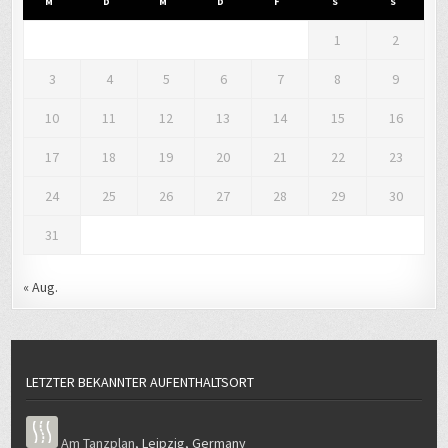
M
D
M
D
F
S
S
1
2
3
4
5
6
7
8
9
10
11
12
13
14
15
16
17
18
19
20
21
22
23
24
25
26
27
28
29
30
31
« Aug.
LETZTER BEKANNTER AUFENTHALTSORT
Am Tanzplan
,
Leipzig
,
Germany