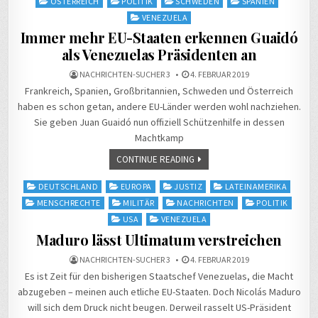
ÖSTERREICH
POLITIK
SCHWEDEN
SPANIEN
VENEZUELA
Immer mehr EU-Staaten erkennen Guaidó
als Venezuelas Präsidenten an
NACHRICHTEN-SUCHER 3
4. FEBRUAR 2019
Frankreich, Spanien, Großbritannien, Schweden und Österreich
haben es schon getan, andere EU-Länder werden wohl nachziehen.
Sie geben Juan Guaidó nun offiziell Schützenhilfe in dessen
Machtkamp
CONTINUE READING
Posted
DEUTSCHLAND
EUROPA
JUSTIZ
LATEINAMERIKA
in
MENSCHRECHTE
MILITÄR
NACHRICHTEN
POLITIK
USA
VENEZUELA
Maduro lässt Ultimatum verstreichen
NACHRICHTEN-SUCHER 3
4. FEBRUAR 2019
Es ist Zeit für den bisherigen Staatschef Venezuelas, die Macht
abzugeben – meinen auch etliche EU-Staaten. Doch Nicolás Maduro
will sich dem Druck nicht beugen. Derweil rasselt US-Präsident