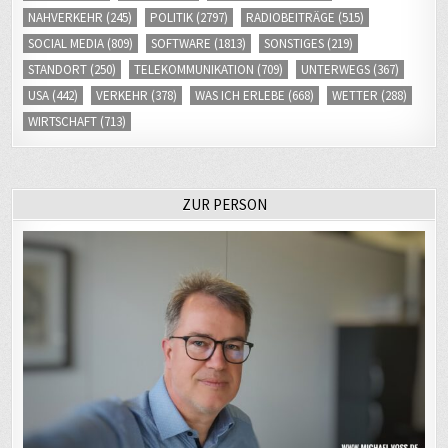
NAHVERKEHR
(245)
POLITIK
(2797)
RADIOBEITRÄGE
(515)
SOCIAL MEDIA
(809)
SOFTWARE
(1813)
SONSTIGES
(219)
STANDORT
(250)
TELEKOMMUNIKATION
(709)
UNTERWEGS
(367)
USA
(442)
VERKEHR
(378)
WAS ICH ERLEBE
(668)
WETTER
(288)
WIRTSCHAFT
(713)
ZUR PERSON