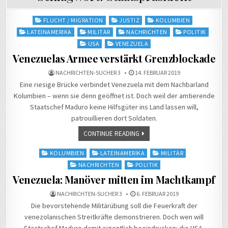
Posted
FLUCHT / MIGRATION
JUSTIZ
KOLUMBIEN
in
LATEINAMERIKA
MILITÄR
NACHRICHTEN
POLITIK
USA
VENEZUELA
Venezuelas Armee verstärkt Grenzblockade
NACHRICHTEN-SUCHER 3
14. FEBRUAR 2019
Eine riesige Brücke verbindet Venezuela mit dem Nachbarland
Kolumbien – wenn sie denn geöffnet ist. Doch weil der amtierende
Staatschef Maduro keine Hilfsgüter ins Land lassen will,
patrouillieren dort Soldaten.
CONTINUE READING
Posted
KOLUMBIEN
LATEINAMERIKA
MILITÄR
in
NACHRICHTEN
POLITIK
Venezuela: Manöver mitten im Machtkampf
NACHRICHTEN-SUCHER 3
6. FEBRUAR 2019
Die bevorstehende Militärübung soll die Feuerkraft der
venezolanischen Streitkräfte demonstrieren. Doch wen will