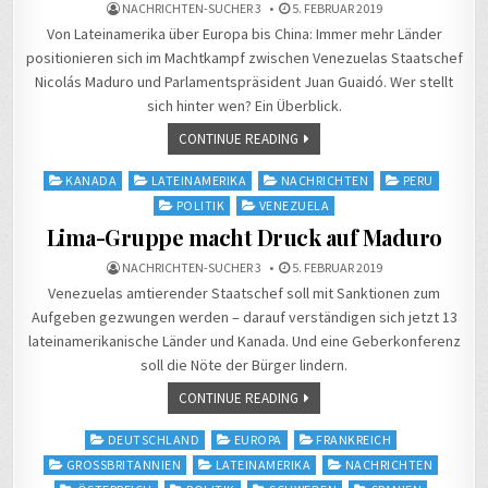
NACHRICHTEN-SUCHER 3
5. FEBRUAR 2019
Von Lateinamerika über Europa bis China: Immer mehr Länder
positionieren sich im Machtkampf zwischen Venezuelas Staatschef
Nicolás Maduro und Parlamentspräsident Juan Guaidó. Wer stellt
sich hinter wen? Ein Überblick.
CONTINUE READING
Posted
KANADA
LATEINAMERIKA
NACHRICHTEN
PERU
in
POLITIK
VENEZUELA
Lima-Gruppe macht Druck auf Maduro
NACHRICHTEN-SUCHER 3
5. FEBRUAR 2019
Venezuelas amtierender Staatschef soll mit Sanktionen zum
Aufgeben gezwungen werden – darauf verständigen sich jetzt 13
lateinamerikanische Länder und Kanada. Und eine Geberkonferenz
soll die Nöte der Bürger lindern.
CONTINUE READING
Posted
DEUTSCHLAND
EUROPA
FRANKREICH
in
GROSSBRITANNIEN
LATEINAMERIKA
NACHRICHTEN