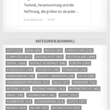
KATEGORIEN (AUSWAHL)
AUTO
(221)
BAHN
(455)
BERLIN
(280)
CHRISTLICHES
(532)
COMPUTER
(2017)
DATENSCHUTZ
(805)
DEUTSCHLAND
(1899)
DIGITAL
(3418)
DIGITALE SICHERHEIT
(845)
EUROPA
(1650)
EVANGELISCH
(244)
FACEBOOK
(245)
FERNSEHEN
(253)
FERNVERKEHR
(242)
FLUCHT / MIGRATION
(239)
FOTOS
(380)
GEHEIMDIENST/SPIONAGE
(227)
HALLE
(317)
HARDWARE
(721)
INTERNET
(2671)
INTERNETHANDEL
(413)
INTERNETRECHT
(483)
ISRAEL
(286)
JOURNALISMUS
(461)
JUSTIZ
(1012)
KOMMENTAR
(313)
LATEINAMERIKA
(523)
LEIPZIG
(397)
MEDIEN
(3203)
MILITÄR
(367)
NACHRICHTEN
(5952)