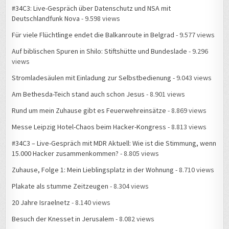
#34C3: Live-Gespräch über Datenschutz und NSA mit
Deutschlandfunk Nova
- 9.598 views
Für viele Flüchtlinge endet die Balkanroute in Belgrad
- 9.577 views
Auf biblischen Spuren in Shilo: Stiftshütte und Bundeslade
- 9.296
views
Stromladesäulen mit Einladung zur Selbstbedienung
- 9.043 views
Am Bethesda-Teich stand auch schon Jesus
- 8.901 views
Rund um mein Zuhause gibt es Feuerwehreinsätze
- 8.869 views
Messe Leipzig Hotel-Chaos beim Hacker-Kongress
- 8.813 views
#34C3 – Live-Gespräch mit MDR Aktuell: Wie ist die Stimmung, wenn
15.000 Hacker zusammenkommen?
- 8.805 views
Zuhause, Folge 1: Mein Lieblingsplatz in der Wohnung
- 8.710 views
Plakate als stumme Zeitzeugen
- 8.304 views
20 Jahre Israelnetz
- 8.140 views
Besuch der Knesset in Jerusalem
- 8.082 views