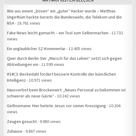
Wie aus einem „bösen“ ein „guter“ Hacker wurde – Matthias
Ungethüm hackte bereits die Bundeswehr, die Telekom und die
NSA
- 18.761 views
Fake News leicht gemacht – ein Tool zum Selbermachen
- 12.732
views
Ein unglaublicher SZ-Kommentar
- 12.405 views
Quer durch Berlin: Der „Marsch für das Leben“ setzt sich gegen
Abtreibungen ein
- 11.599 views
#34C3: Beckedahl fordert bessere Kontrolle der künstlichen
Intelligenz
- 10.971 views
Hausverbot beim Brockenwirt: „Neues Personal zu bekommen ist
schwerer als neue Gäste“
- 10.242 views
Gethsemane: Hier betete Jesus vor seiner Kreuzigung
- 10.204
views
Zeugen gesucht
- 9.980 views
Zuhause
- 9.867 views