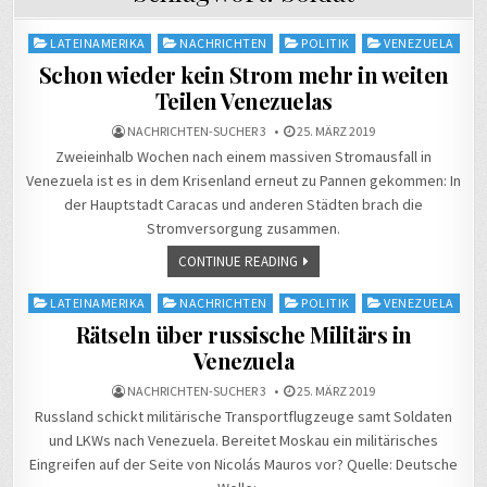
Posted
LATEINAMERIKA
NACHRICHTEN
POLITIK
VENEZUELA
in
Schon wieder kein Strom mehr in weiten
Teilen Venezuelas
NACHRICHTEN-SUCHER 3
25. MÄRZ 2019
Zweieinhalb Wochen nach einem massiven Stromausfall in
Venezuela ist es in dem Krisenland erneut zu Pannen gekommen: In
der Hauptstadt Caracas und anderen Städten brach die
Stromversorgung zusammen.
CONTINUE READING
Posted
LATEINAMERIKA
NACHRICHTEN
POLITIK
VENEZUELA
in
Rätseln über russische Militärs in
Venezuela
NACHRICHTEN-SUCHER 3
25. MÄRZ 2019
Russland schickt militärische Transportflugzeuge samt Soldaten
und LKWs nach Venezuela. Bereitet Moskau ein militärisches
Eingreifen auf der Seite von Nicolás Mauros vor? Quelle: Deutsche