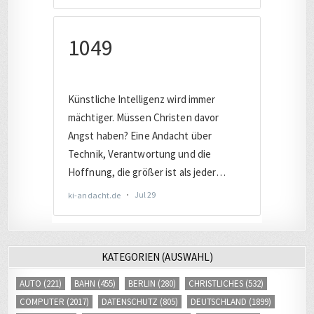
KATEGORIEN (AUSWAHL)
AUTO
(221)
BAHN
(455)
BERLIN
(280)
CHRISTLICHES
(532)
COMPUTER
(2017)
DATENSCHUTZ
(805)
DEUTSCHLAND
(1899)