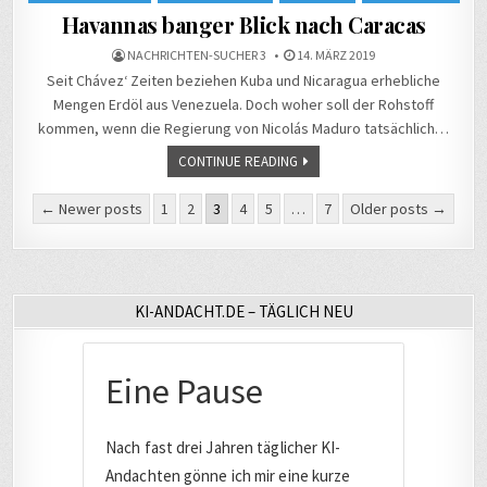
in
Havannas banger Blick nach Caracas
NACHRICHTEN-SUCHER 3
14. MÄRZ 2019
Seit Chávez‘ Zeiten beziehen Kuba und Nicaragua erhebliche
Mengen Erdöl aus Venezuela. Doch woher soll der Rohstoff
kommen, wenn die Regierung von Nicolás Maduro tatsächlich…
CONTINUE READING
Seitennummerierung
← Newer posts
1
2
3
4
5
…
7
Older posts →
der
Beiträge
KI-ANDACHT.DE – TÄGLICH NEU