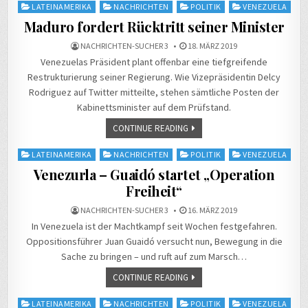
Posted
LATEINAMERIKA
NACHRICHTEN
POLITIK
VENEZUELA
in
Maduro fordert Rücktritt seiner Minister
NACHRICHTEN-SUCHER 3
18. MÄRZ 2019
Venezuelas Präsident plant offenbar eine tiefgreifende
Restrukturierung seiner Regierung. Wie Vizepräsidentin Delcy
Rodriguez auf Twitter mitteilte, stehen sämtliche Posten der
Kabinettsminister auf dem Prüfstand.
CONTINUE READING
Posted
LATEINAMERIKA
NACHRICHTEN
POLITIK
VENEZUELA
in
Venezurla – Guaidó startet „Operation
Freiheit“
NACHRICHTEN-SUCHER 3
16. MÄRZ 2019
In Venezuela ist der Machtkampf seit Wochen festgefahren.
Oppositionsführer Juan Guaidó versucht nun, Bewegung in die
Sache zu bringen – und ruft auf zum Marsch…
CONTINUE READING
Posted
LATEINAMERIKA
NACHRICHTEN
POLITIK
VENEZUELA