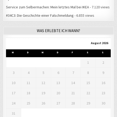
Service zum Selbermachen: Mein letztes Mal bei IKEA
- 7.120 views
#34C3: Die Geschichte einer Falschmeldung
- 6.855 views
WAS ERLEBTE ICH WANN?
August 2026
M
D
M
D
F
S
S
1
2
3
4
5
6
7
8
9
10
11
12
13
14
15
16
17
18
19
20
21
22
23
24
25
26
27
28
29
30
31