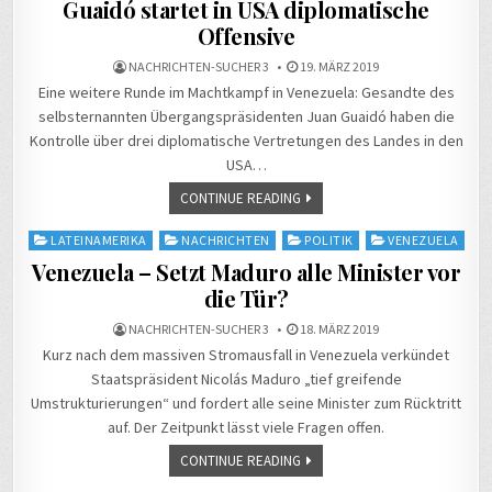
in
Guaidó startet in USA diplomatische
Offensive
NACHRICHTEN-SUCHER 3
19. MÄRZ 2019
Eine weitere Runde im Machtkampf in Venezuela: Gesandte des
selbsternannten Übergangspräsidenten Juan Guaidó haben die
Kontrolle über drei diplomatische Vertretungen des Landes in den
USA…
CONTINUE READING
Posted
LATEINAMERIKA
NACHRICHTEN
POLITIK
VENEZUELA
in
Venezuela – Setzt Maduro alle Minister vor
die Tür?
NACHRICHTEN-SUCHER 3
18. MÄRZ 2019
Kurz nach dem massiven Stromausfall in Venezuela verkündet
Staatspräsident Nicolás Maduro „tief greifende
Umstrukturierungen“ und fordert alle seine Minister zum Rücktritt
auf. Der Zeitpunkt lässt viele Fragen offen.
CONTINUE READING