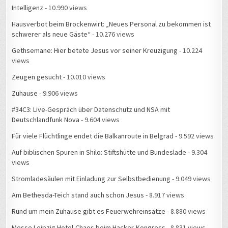
Intelligenz
- 10.990 views
Hausverbot beim Brockenwirt: „Neues Personal zu bekommen ist
schwerer als neue Gäste“
- 10.276 views
Gethsemane: Hier betete Jesus vor seiner Kreuzigung
- 10.224
views
Zeugen gesucht
- 10.010 views
Zuhause
- 9.906 views
#34C3: Live-Gespräch über Datenschutz und NSA mit
Deutschlandfunk Nova
- 9.604 views
Für viele Flüchtlinge endet die Balkanroute in Belgrad
- 9.592 views
Auf biblischen Spuren in Shilo: Stiftshütte und Bundeslade
- 9.304
views
Stromladesäulen mit Einladung zur Selbstbedienung
- 9.049 views
Am Bethesda-Teich stand auch schon Jesus
- 8.917 views
Rund um mein Zuhause gibt es Feuerwehreinsätze
- 8.880 views
Messe Leipzig Hotel-Chaos beim Hacker-Kongress
- 8.831 views