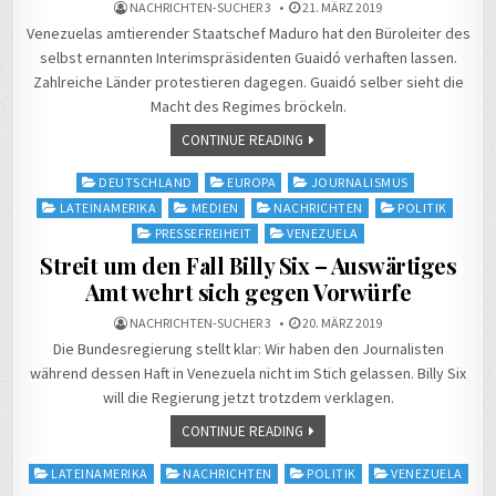
NACHRICHTEN-SUCHER 3
21. MÄRZ 2019
Venezuelas amtierender Staatschef Maduro hat den Büroleiter des
selbst ernannten Interimspräsidenten Guaidó verhaften lassen.
Zahlreiche Länder protestieren dagegen. Guaidó selber sieht die
Macht des Regimes bröckeln.
CONTINUE READING
Posted
DEUTSCHLAND
EUROPA
JOURNALISMUS
in
LATEINAMERIKA
MEDIEN
NACHRICHTEN
POLITIK
PRESSEFREIHEIT
VENEZUELA
Streit um den Fall Billy Six – Auswärtiges
Amt wehrt sich gegen Vorwürfe
NACHRICHTEN-SUCHER 3
20. MÄRZ 2019
Die Bundesregierung stellt klar: Wir haben den Journalisten
während dessen Haft in Venezuela nicht im Stich gelassen. Billy Six
will die Regierung jetzt trotzdem verklagen.
CONTINUE READING
Posted
LATEINAMERIKA
NACHRICHTEN
POLITIK
VENEZUELA