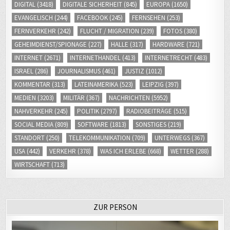
DIGITAL
(3418)
DIGITALE SICHERHEIT
(845)
EUROPA
(1650)
EVANGELISCH
(244)
FACEBOOK
(245)
FERNSEHEN
(253)
FERNVERKEHR
(242)
FLUCHT / MIGRATION
(239)
FOTOS
(380)
GEHEIMDIENST/SPIONAGE
(227)
HALLE
(317)
HARDWARE
(721)
INTERNET
(2671)
INTERNETHANDEL
(413)
INTERNETRECHT
(483)
ISRAEL
(286)
JOURNALISMUS
(461)
JUSTIZ
(1012)
KOMMENTAR
(313)
LATEINAMERIKA
(523)
LEIPZIG
(397)
MEDIEN
(3203)
MILITÄR
(367)
NACHRICHTEN
(5952)
NAHVERKEHR
(245)
POLITIK
(2797)
RADIOBEITRÄGE
(515)
SOCIAL MEDIA
(809)
SOFTWARE
(1813)
SONSTIGES
(219)
STANDORT
(250)
TELEKOMMUNIKATION
(709)
UNTERWEGS
(367)
USA
(442)
VERKEHR
(378)
WAS ICH ERLEBE
(668)
WETTER
(288)
WIRTSCHAFT
(713)
ZUR PERSON