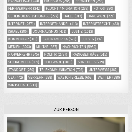
EVANGELISCH
(244)
FACEBOOK
(245)
FERNSEHEN
(253)
FERNVERKEHR
(242)
FLUCHT / MIGRATION
(239)
FOTOS
(380)
GEHEIMDIENST/SPIONAGE
(227)
HALLE
(317)
HARDWARE
(721)
INTERNET
(2671)
INTERNETHANDEL
(413)
INTERNETRECHT
(483)
ISRAEL
(286)
JOURNALISMUS
(461)
JUSTIZ
(1012)
KOMMENTAR
(313)
LATEINAMERIKA
(523)
LEIPZIG
(397)
MEDIEN
(3203)
MILITÄR
(367)
NACHRICHTEN
(5952)
NAHVERKEHR
(245)
POLITIK
(2797)
RADIOBEITRÄGE
(515)
SOCIAL MEDIA
(809)
SOFTWARE
(1813)
SONSTIGES
(219)
STANDORT
(250)
TELEKOMMUNIKATION
(709)
UNTERWEGS
(367)
USA
(442)
VERKEHR
(378)
WAS ICH ERLEBE
(668)
WETTER
(288)
WIRTSCHAFT
(713)
ZUR PERSON