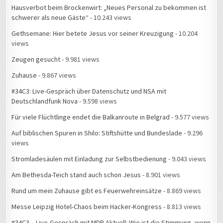
Hausverbot beim Brockenwirt: „Neues Personal zu bekommen ist
schwerer als neue Gäste“
- 10.243 views
Gethsemane: Hier betete Jesus vor seiner Kreuzigung
- 10.204
views
Zeugen gesucht
- 9.981 views
Zuhause
- 9.867 views
#34C3: Live-Gespräch über Datenschutz und NSA mit
Deutschlandfunk Nova
- 9.598 views
Für viele Flüchtlinge endet die Balkanroute in Belgrad
- 9.577 views
Auf biblischen Spuren in Shilo: Stiftshütte und Bundeslade
- 9.296
views
Stromladesäulen mit Einladung zur Selbstbedienung
- 9.043 views
Am Bethesda-Teich stand auch schon Jesus
- 8.901 views
Rund um mein Zuhause gibt es Feuerwehreinsätze
- 8.869 views
Messe Leipzig Hotel-Chaos beim Hacker-Kongress
- 8.813 views
#34C3 – Live-Gespräch mit MDR Aktuell: Wie ist die Stimmung, wenn