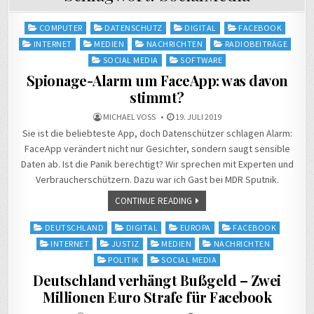
Posted
COMPUTER
DATENSCHUTZ
DIGITAL
FACEBOOK
in
INTERNET
MEDIEN
NACHRICHTEN
RADIOBEITRÄGE
SOCIAL MEDIA
SOFTWARE
Spionage-Alarm um FaceApp: was davon
stimmt?
MICHAEL VOSS
19. JULI 2019
Sie ist die beliebteste App, doch Datenschützer schlagen Alarm:
FaceApp verändert nicht nur Gesichter, sondern saugt sensible
Daten ab. Ist die Panik berechtigt? Wir sprechen mit Experten und
Verbraucherschützern. Dazu war ich Gast bei MDR Sputnik.
CONTINUE READING
Posted
DEUTSCHLAND
DIGITAL
EUROPA
FACEBOOK
in
INTERNET
JUSTIZ
MEDIEN
NACHRICHTEN
POLITIK
SOCIAL MEDIA
Deutschland verhängt Bußgeld – Zwei
Millionen Euro Strafe für Facebook