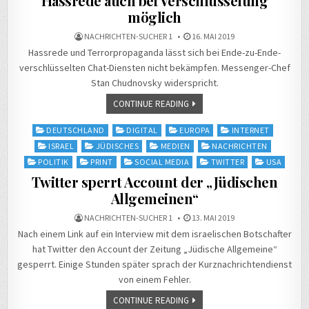
Hassrede auch bei Verschlüsselung
möglich
NACHRICHTEN-SUCHER 1
16. MAI 2019
Hassrede und Terrorpropaganda lässt sich bei Ende-zu-Ende-
verschlüsselten Chat-Diensten nicht bekämpfen. Messenger-Chef
Stan Chudnovsky widerspricht.
CONTINUE READING
Posted
DEUTSCHLAND
DIGITAL
EUROPA
INTERNET
in
ISRAEL
JÜDISCHES
MEDIEN
NACHRICHTEN
POLITIK
PRINT
SOCIAL MEDIA
TWITTER
USA
Twitter sperrt Account der „Jüdischen
Allgemeinen“
NACHRICHTEN-SUCHER 1
13. MAI 2019
Nach einem Link auf ein Interview mit dem israelischen Botschafter
hat Twitter den Account der Zeitung „Jüdische Allgemeine“
gesperrt. Einige Stunden später sprach der Kurznachrichtendienst
von einem Fehler.
CONTINUE READING