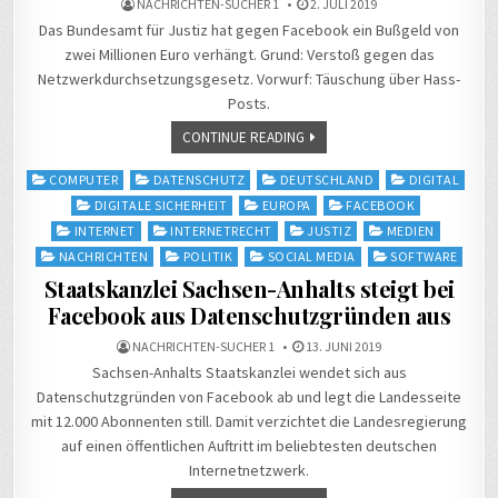
NACHRICHTEN-SUCHER 1
2. JULI 2019
Das Bundesamt für Justiz hat gegen Facebook ein Bußgeld von
zwei Millionen Euro verhängt. Grund: Verstoß gegen das
Netzwerkdurchsetzungsgesetz. Vorwurf: Täuschung über Hass-
Posts.
CONTINUE READING
Posted
COMPUTER
DATENSCHUTZ
DEUTSCHLAND
DIGITAL
in
DIGITALE SICHERHEIT
EUROPA
FACEBOOK
INTERNET
INTERNETRECHT
JUSTIZ
MEDIEN
NACHRICHTEN
POLITIK
SOCIAL MEDIA
SOFTWARE
Staatskanzlei Sachsen-Anhalts steigt bei
Facebook aus Datenschutzgründen aus
NACHRICHTEN-SUCHER 1
13. JUNI 2019
Sachsen-Anhalts Staatskanzlei wendet sich aus
Datenschutzgründen von Facebook ab und legt die Landesseite
mit 12.000 Abonnenten still. Damit verzichtet die Landesregierung
auf einen öffentlichen Auftritt im beliebtesten deutschen
Internetnetzwerk.