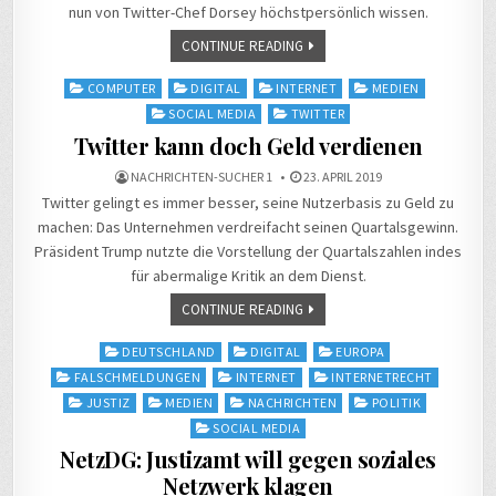
nun von Twitter-Chef Dorsey höchstpersönlich wissen.
CONTINUE READING
Posted
COMPUTER
DIGITAL
INTERNET
MEDIEN
in
SOCIAL MEDIA
TWITTER
Twitter kann doch Geld verdienen
NACHRICHTEN-SUCHER 1
23. APRIL 2019
Twitter gelingt es immer besser, seine Nutzerbasis zu Geld zu
machen: Das Unternehmen verdreifacht seinen Quartalsgewinn.
Präsident Trump nutzte die Vorstellung der Quartalszahlen indes
für abermalige Kritik an dem Dienst.
CONTINUE READING
Posted
DEUTSCHLAND
DIGITAL
EUROPA
in
FALSCHMELDUNGEN
INTERNET
INTERNETRECHT
JUSTIZ
MEDIEN
NACHRICHTEN
POLITIK
SOCIAL MEDIA
NetzDG: Justizamt will gegen soziales
Netzwerk klagen