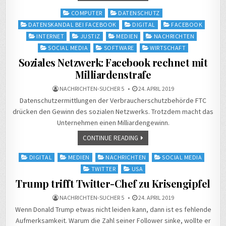
Posted
COMPUTER
DATENSCHUTZ
in
DATENSKANDAL BEI FACEBOOK
DIGITAL
FACEBOOK
INTERNET
JUSTIZ
MEDIEN
NACHRICHTEN
SOCIAL MEDIA
SOFTWARE
WIRTSCHAFT
Soziales Netzwerk: Facebook rechnet mit
Milliardenstrafe
NACHRICHTEN-SUCHER 5
24. APRIL 2019
Datenschutzermittlungen der Verbraucherschutzbehörde FTC
drücken den Gewinn des sozialen Netzwerks. Trotzdem macht das
Unternehmen einen Milliardengewinn.
CONTINUE READING
Posted
DIGITAL
MEDIEN
NACHRICHTEN
SOCIAL MEDIA
in
TWITTER
USA
Trump trifft Twitter-Chef zu Krisengipfel
NACHRICHTEN-SUCHER 5
24. APRIL 2019
Wenn Donald Trump etwas nicht leiden kann, dann ist es fehlende
Aufmerksamkeit. Warum die Zahl seiner Follower sinke, wollte er