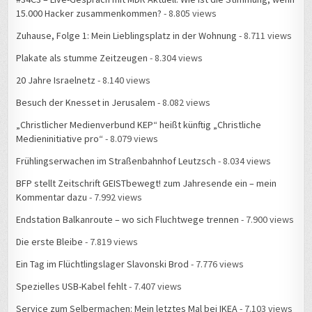
15.000 Hacker zusammenkommen?
- 8.805 views
Zuhause, Folge 1: Mein Lieblingsplatz in der Wohnung
- 8.711 views
Plakate als stumme Zeitzeugen
- 8.304 views
20 Jahre Israelnetz
- 8.140 views
Besuch der Knesset in Jerusalem
- 8.082 views
„Christlicher Medienverbund KEP“ heißt künftig „Christliche
Medieninitiative pro“
- 8.079 views
Frühlingserwachen im Straßenbahnhof Leutzsch
- 8.034 views
BFP stellt Zeitschrift GEISTbewegt! zum Jahresende ein – mein
Kommentar dazu
- 7.992 views
Endstation Balkanroute – wo sich Fluchtwege trennen
- 7.900 views
Die erste Bleibe
- 7.819 views
Ein Tag im Flüchtlingslager Slavonski Brod
- 7.776 views
Spezielles USB-Kabel fehlt
- 7.407 views
Service zum Selbermachen: Mein letztes Mal bei IKEA
- 7.103 views