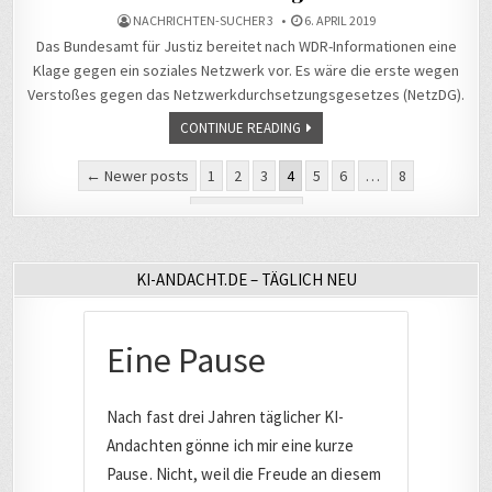
NACHRICHTEN-SUCHER 3
6. APRIL 2019
Das Bundesamt für Justiz bereitet nach WDR-Informationen eine
Klage gegen ein soziales Netzwerk vor. Es wäre die erste wegen
Verstoßes gegen das Netzwerkdurchsetzungsgesetzes (NetzDG).
CONTINUE READING
Seitennummerierung
← Newer posts
1
2
3
4
5
6
…
8
der
Older posts →
Beiträge
KI-ANDACHT.DE – TÄGLICH NEU