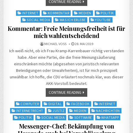
CONTINUE READING
Posted
INTERNET
KOMMENTAR
MEDIEN
POLITIK
in
SOCIAL MEDIA
WAS ICH ERLEBE
YOUTUBE
Kommentar: Freie Meinungsfreiheit ist für
mich wahlentscheidend
MICHAEL VOSS
28. MAI 2019
Ich weiß nicht, ob ich Frau Kramp-Karrenbauer richtig verstanden
habe. Aber eine Partei, die die freie Meinungsäußerung
einschränken möchte (abgesehen von juristisch relevanten
Beleidigungen oder Unwahrheiten), ist für mich prinzipiell
unwählbar. Ich hoffe, die CDU erläutert nochmals klar, was dieser
AKK-Vorstoß bedeutet.
CONTINUE READING
Posted
COMPUTER
DIGITAL
FACEBOOK
INTERNET
in
INTERNETRECHT
JUSTIZ
MEDIEN
NACHRICHTEN
POLITIK
SOCIAL MEDIA
SOFTWARE
WHATSAPP
Messenger-Chef: Bekämpfung von