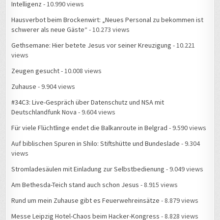
Intelligenz
- 10.990 views
Hausverbot beim Brockenwirt: „Neues Personal zu bekommen ist
schwerer als neue Gäste“
- 10.273 views
Gethsemane: Hier betete Jesus vor seiner Kreuzigung
- 10.221
views
Zeugen gesucht
- 10.008 views
Zuhause
- 9.904 views
#34C3: Live-Gespräch über Datenschutz und NSA mit
Deutschlandfunk Nova
- 9.604 views
Für viele Flüchtlinge endet die Balkanroute in Belgrad
- 9.590 views
Auf biblischen Spuren in Shilo: Stiftshütte und Bundeslade
- 9.304
views
Stromladesäulen mit Einladung zur Selbstbedienung
- 9.049 views
Am Bethesda-Teich stand auch schon Jesus
- 8.915 views
Rund um mein Zuhause gibt es Feuerwehreinsätze
- 8.879 views
Messe Leipzig Hotel-Chaos beim Hacker-Kongress
- 8.828 views