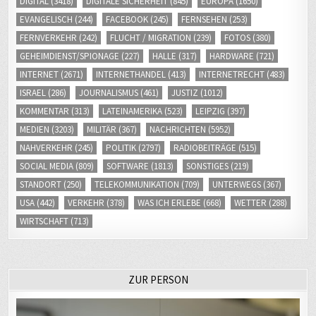
DIGITAL
(3418)
DIGITALE SICHERHEIT
(845)
EUROPA
(1650)
EVANGELISCH
(244)
FACEBOOK
(245)
FERNSEHEN
(253)
FERNVERKEHR
(242)
FLUCHT / MIGRATION
(239)
FOTOS
(380)
GEHEIMDIENST/SPIONAGE
(227)
HALLE
(317)
HARDWARE
(721)
INTERNET
(2671)
INTERNETHANDEL
(413)
INTERNETRECHT
(483)
ISRAEL
(286)
JOURNALISMUS
(461)
JUSTIZ
(1012)
KOMMENTAR
(313)
LATEINAMERIKA
(523)
LEIPZIG
(397)
MEDIEN
(3203)
MILITÄR
(367)
NACHRICHTEN
(5952)
NAHVERKEHR
(245)
POLITIK
(2797)
RADIOBEITRÄGE
(515)
SOCIAL MEDIA
(809)
SOFTWARE
(1813)
SONSTIGES
(219)
STANDORT
(250)
TELEKOMMUNIKATION
(709)
UNTERWEGS
(367)
USA
(442)
VERKEHR
(378)
WAS ICH ERLEBE
(668)
WETTER
(288)
WIRTSCHAFT
(713)
ZUR PERSON