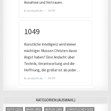
KATEGORIEN (AUSWAHL)
AUTO
(221)
BAHN
(455)
BERLIN
(280)
CHRISTLICHES
(532)