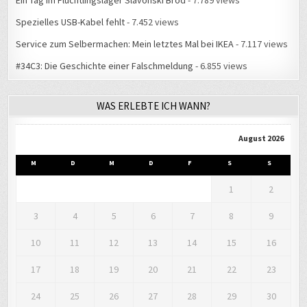
Ein Tag im Flüchtlingslager Slavonski Brod
- 7.789 views
Spezielles USB-Kabel fehlt
- 7.452 views
Service zum Selbermachen: Mein letztes Mal bei IKEA
- 7.117 views
#34C3: Die Geschichte einer Falschmeldung
- 6.855 views
WAS ERLEBTE ICH WANN?
August 2026
M
D
M
D
F
S
S
1
2
3
4
5
6
7
8
9
10
11
12
13
14
15
16
17
18
19
20
21
22
23
24
25
26
27
28
29
30