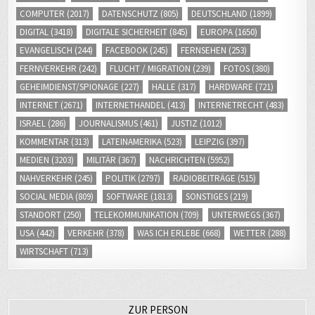
COMPUTER
(2017)
DATENSCHUTZ
(805)
DEUTSCHLAND
(1899)
DIGITAL
(3418)
DIGITALE SICHERHEIT
(845)
EUROPA
(1650)
EVANGELISCH
(244)
FACEBOOK
(245)
FERNSEHEN
(253)
FERNVERKEHR
(242)
FLUCHT / MIGRATION
(239)
FOTOS
(380)
GEHEIMDIENST/SPIONAGE
(227)
HALLE
(317)
HARDWARE
(721)
INTERNET
(2671)
INTERNETHANDEL
(413)
INTERNETRECHT
(483)
ISRAEL
(286)
JOURNALISMUS
(461)
JUSTIZ
(1012)
KOMMENTAR
(313)
LATEINAMERIKA
(523)
LEIPZIG
(397)
MEDIEN
(3203)
MILITÄR
(367)
NACHRICHTEN
(5952)
NAHVERKEHR
(245)
POLITIK
(2797)
RADIOBEITRÄGE
(515)
SOCIAL MEDIA
(809)
SOFTWARE
(1813)
SONSTIGES
(219)
STANDORT
(250)
TELEKOMMUNIKATION
(709)
UNTERWEGS
(367)
USA
(442)
VERKEHR
(378)
WAS ICH ERLEBE
(668)
WETTER
(288)
WIRTSCHAFT
(713)
ZUR PERSON