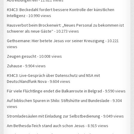
Abtreibungen ein
- 11.611 views
#34C3: Beckedahl fordert bessere Kontrolle der künstlichen
Intelligenz
- 10.990 views
Hausverbot beim Brockenwirt: „Neues Personal zu bekommen ist
schwerer als neue Gäste“
- 10.273 views
Gethsemane: Hier betete Jesus vor seiner Kreuzigung
- 10.221
views
Zeugen gesucht
- 10.008 views
Zuhause
- 9.904 views
#34C3: Live-Gespräch über Datenschutz und NSA mit
Deutschlandfunk Nova
- 9.604 views
Für viele Flüchtlinge endet die Balkanroute in Belgrad
- 9.590 views
Auf biblischen Spuren in Shilo: Stiftshütte und Bundeslade
- 9.304
views
Stromladesäulen mit Einladung zur Selbstbedienung
- 9.049 views
Am Bethesda-Teich stand auch schon Jesus
- 8.915 views