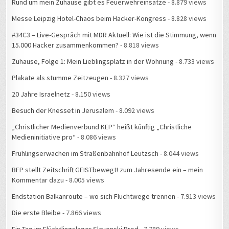
Rund um mein Zuhause gibt es Feuerwehreinsätze
- 8.879 views
Messe Leipzig Hotel-Chaos beim Hacker-Kongress
- 8.828 views
#34C3 – Live-Gespräch mit MDR Aktuell: Wie ist die Stimmung, wenn
15.000 Hacker zusammenkommen?
- 8.818 views
Zuhause, Folge 1: Mein Lieblingsplatz in der Wohnung
- 8.733 views
Plakate als stumme Zeitzeugen
- 8.327 views
20 Jahre Israelnetz
- 8.150 views
Besuch der Knesset in Jerusalem
- 8.092 views
„Christlicher Medienverbund KEP“ heißt künftig „Christliche
Medieninitiative pro“
- 8.086 views
Frühlingserwachen im Straßenbahnhof Leutzsch
- 8.044 views
BFP stellt Zeitschrift GEISTbewegt! zum Jahresende ein – mein
Kommentar dazu
- 8.005 views
Endstation Balkanroute – wo sich Fluchtwege trennen
- 7.913 views
Die erste Bleibe
- 7.866 views