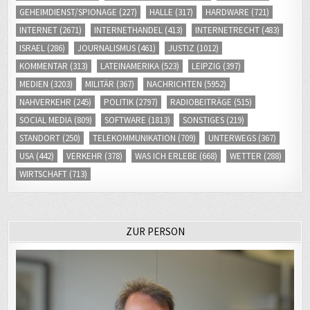
GEHEIMDIENST/SPIONAGE
(227)
HALLE
(317)
HARDWARE
(721)
INTERNET
(2671)
INTERNETHANDEL
(413)
INTERNETRECHT
(483)
ISRAEL
(286)
JOURNALISMUS
(461)
JUSTIZ
(1012)
KOMMENTAR
(313)
LATEINAMERIKA
(523)
LEIPZIG
(397)
MEDIEN
(3203)
MILITÄR
(367)
NACHRICHTEN
(5952)
NAHVERKEHR
(245)
POLITIK
(2797)
RADIOBEITRÄGE
(515)
SOCIAL MEDIA
(809)
SOFTWARE
(1813)
SONSTIGES
(219)
STANDORT
(250)
TELEKOMMUNIKATION
(709)
UNTERWEGS
(367)
USA
(442)
VERKEHR
(378)
WAS ICH ERLEBE
(668)
WETTER
(288)
WIRTSCHAFT
(713)
ZUR PERSON