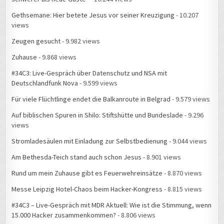
Gethsemane: Hier betete Jesus vor seiner Kreuzigung
- 10.207
views
Zeugen gesucht
- 9.982 views
Zuhause
- 9.868 views
#34C3: Live-Gespräch über Datenschutz und NSA mit
Deutschlandfunk Nova
- 9.599 views
Für viele Flüchtlinge endet die Balkanroute in Belgrad
- 9.579 views
Auf biblischen Spuren in Shilo: Stiftshütte und Bundeslade
- 9.296
views
Stromladesäulen mit Einladung zur Selbstbedienung
- 9.044 views
Am Bethesda-Teich stand auch schon Jesus
- 8.901 views
Rund um mein Zuhause gibt es Feuerwehreinsätze
- 8.870 views
Messe Leipzig Hotel-Chaos beim Hacker-Kongress
- 8.815 views
#34C3 – Live-Gespräch mit MDR Aktuell: Wie ist die Stimmung, wenn
15.000 Hacker zusammenkommen?
- 8.806 views