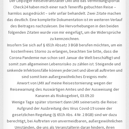
Der Leipziger Reiseveranstalter LMX und das Vermittlungsportal
VOR
DEM
Check24 haben mich einer nach Teneriffa gebuchten Reise –
LEIPZIGER
REISEVER
harmlos ausgedrückt – sehr unfair behandelt. Zwei Zitate machen
LMX
IM
das deutlich. Eine komplette Dokumentation ist im weiteren Verlauf
ZUSAMM
MIT
des Beitrages nachzulesen. Die Hervorhebungen in den beiden
CORONA-
BEDINGT
folgenden Zitaten wurde von mir eingefügt, um die Widersprüche
STORNIE
zu kennzeichnen.
Insofern Sie sich auf § 651h Absatz 3 BGB berufen möchten, um ein
kostenfreies Storno zu erlangen, beachten Sie bitte, dass die
Corona Pandemie nun schon seit Januar die Welt beschäftigt und
somit zum allgemeinen Lebensrisiko zu zählen ist. Steigende und
sinkende Infektionsfälle können jederzeit und überall auftreten und
sind somit kein außergewöhnliches Ereignis mehr.
Anwort von LMX auf meine Reisestornierung wegen der
Reisewarnung des Auswärtigen Amtes und der Ausweisung der
Kanaren als Risikogebiet, 03.09.20
Wenige Tage später storniert dann LMX seinerseits die Reise:
Aufgrund der Ausbreitung des Virus Covid-19 sowie der
gesetzlichen Regelung (§ 651h Abs. 4 Nr. 2 BGB) sind wir dazu
berechtigt, bei Auftreten von unvermeidbaren, außergewöhnlichen
Umständen, die uns als Veranstalterin daran hindern, ihren