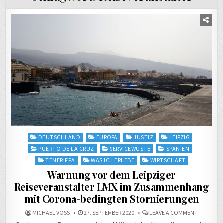
Posted
DEUTSCHLAND
EUROPA
JUSTIZ
LEIPZIG
in
PUERTO DE LA CRUZ
SERVICEWÜSTE
SPANIEN
TENERIFFA
WAS ICH ERLEBE
WIRTSCHAFT
Warnung vor dem Leipziger
Reiseveranstalter LMX im Zusammenhang
mit Corona-bedingten Stornierungen
ON
MICHAEL VOSS
27. SEPTEMBER 2020
LEAVE A COMMENT
WARNUN