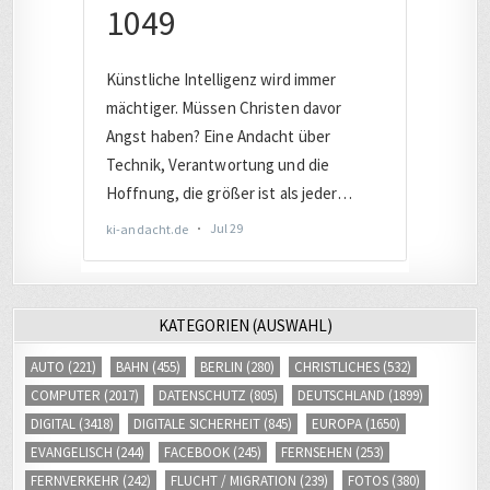
KATEGORIEN (AUSWAHL)
AUTO
(221)
BAHN
(455)
BERLIN
(280)
CHRISTLICHES
(532)
COMPUTER
(2017)
DATENSCHUTZ
(805)
DEUTSCHLAND
(1899)
DIGITAL
(3418)
DIGITALE SICHERHEIT
(845)
EUROPA
(1650)
EVANGELISCH
(244)
FACEBOOK
(245)
FERNSEHEN
(253)
FERNVERKEHR
(242)
FLUCHT / MIGRATION
(239)
FOTOS
(380)