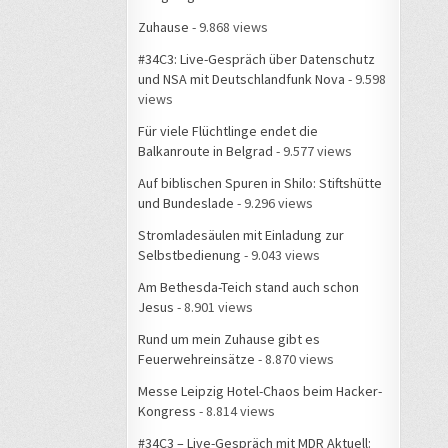
Zuhause
- 9.868 views
#34C3: Live-Gespräch über Datenschutz
und NSA mit Deutschlandfunk Nova
- 9.598
views
Für viele Flüchtlinge endet die
Balkanroute in Belgrad
- 9.577 views
Auf biblischen Spuren in Shilo: Stiftshütte
und Bundeslade
- 9.296 views
Stromladesäulen mit Einladung zur
Selbstbedienung
- 9.043 views
Am Bethesda-Teich stand auch schon
Jesus
- 8.901 views
Rund um mein Zuhause gibt es
Feuerwehreinsätze
- 8.870 views
Messe Leipzig Hotel-Chaos beim Hacker-
Kongress
- 8.814 views
#34C3 – Live-Gespräch mit MDR Aktuell: