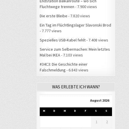
Endstation Balkanroute – wo sich
Fluchtwege trennen
- 7.900 views
Die erste Bleibe
- 7.820 views
Ein Tag im Flüchtlingslager Slavonski Brod
- 7.777 views
Spezielles USB-Kabel fehlt
- 7.408 views
Service zum Selbermachen: Mein letztes
Mal bei IKEA
- 7.103 views
#34C3: Die Geschichte einer
Falschmeldung
- 6.843 views
WAS ERLEBTE ICH WANN?
August 2026
M
D
M
D
F
S
S
1
2