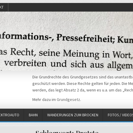
KT
Die Grundrechte des Grundgesetzes sind das unantastba
geschützt werden. Diese Rechte gelten für jeden. Die Mei
werden, das legt Absatz 2 da, wenn es u.a. um das „Rech
Mehr dazu im
Grundgesetz
.
EKTROAUTO
BAHN
WANDERUNGEN ZUM BROCKEN
FOTOS / VIDEO
Schlagwort:
Protste