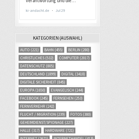
KATEGORIEN (AUSWAHL)
AUTO
(221)
BAHN
(455)
BERLIN
(280)
CHRISTLICHES
(532)
COMPUTER
(2017)
DATENSCHUTZ
(805)
DEUTSCHLAND
(1899)
DIGITAL
(3418)
DIGITALE SICHERHEIT
(845)
EUROPA
(1650)
EVANGELISCH
(244)
FACEBOOK
(245)
FERNSEHEN
(253)
FERNVERKEHR
(242)
FLUCHT / MIGRATION
(239)
FOTOS
(380)
GEHEIMDIENST/SPIONAGE
(227)
HALLE
(317)
HARDWARE
(721)
INTERNET
(2671)
INTERNETHANDEL
(413)