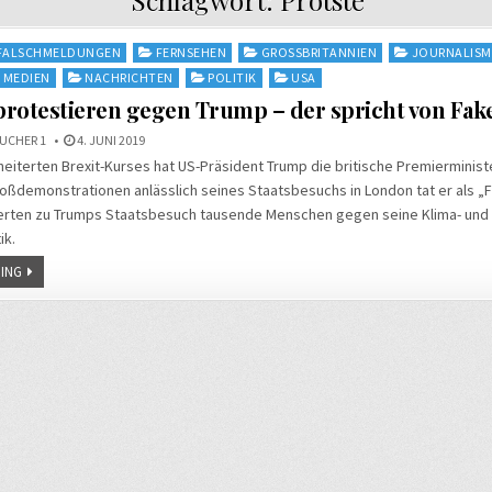
FALSCHMELDUNGEN
FERNSEHEN
GROSSBRITANNIEN
JOURNALIS
MEDIEN
NACHRICHTEN
POLITIK
USA
rotestieren gegen Trump – der spricht von Fak
UCHER 1
4. JUNI 2019
heiterten Brexit-Kurses hat US-Präsident Trump die britische Premierminist
oßdemonstrationen anlässlich seines Staatsbesuchs in London tat er als „
erten zu Trumps Staatsbesuch tausende Menschen gegen seine Klima- und
ik.
ING