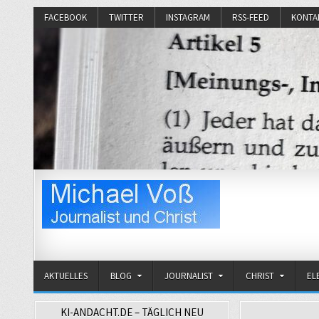
FACEBOOK
TWITTER
INSTAGRAM
RSS-FEED
KONTA
Michael Voß
Journalist und Christ
AKTUELLES
BLOG
JOURNALIST
CHRIST
EL
KI-ANDACHT.DE – TÄGLICH NEU