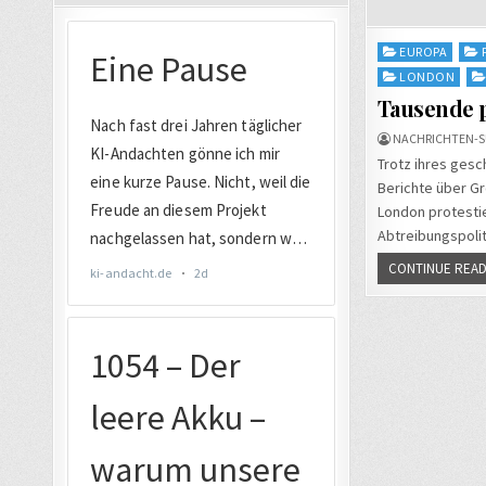
Posted
EUROPA
in
LONDON
Tausende p
NACHRICHTEN-S
Trotz ihres gesc
Berichte über Gr
London protesti
Abtreibungspolit
CONTINUE READ