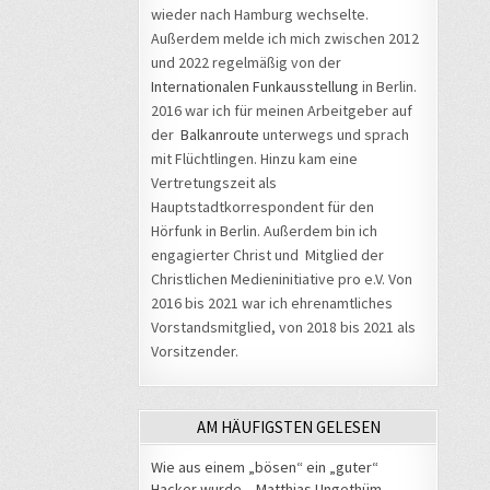
wieder nach Hamburg wechselte.
Außerdem melde ich mich zwischen 2012
und 2022 regelmäßig von der
Internationalen Funkausstellung
in Berlin.
2016 war ich für meinen Arbeitgeber auf
der
Balkanroute
unterwegs und sprach
mit Flüchtlingen. Hinzu kam eine
Vertretungszeit als
Hauptstadtkorrespondent für den
Hörfunk in Berlin. Außerdem bin ich
engagierter Christ und Mitglied der
Christlichen Medieninitiative pro e.V. Von
2016 bis 2021 war ich ehrenamtliches
Vorstandsmitglied, von 2018 bis 2021 als
Vorsitzender.
AM HÄUFIGSTEN GELESEN
Wie aus einem „bösen“ ein „guter“
Hacker wurde – Matthias Ungethüm