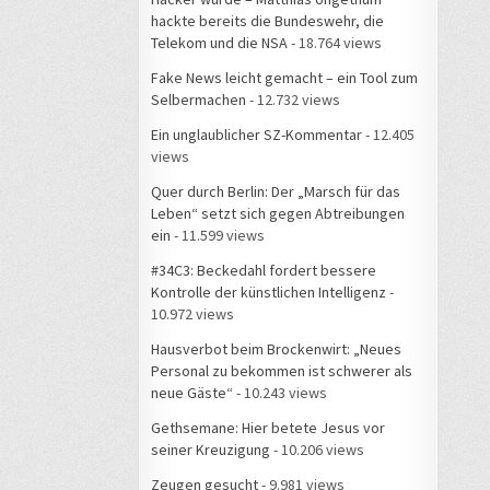
hackte bereits die Bundeswehr, die
Telekom und die NSA
- 18.764 views
Fake News leicht gemacht – ein Tool zum
Selbermachen
- 12.732 views
Ein unglaublicher SZ-Kommentar
- 12.405
views
Quer durch Berlin: Der „Marsch für das
Leben“ setzt sich gegen Abtreibungen
ein
- 11.599 views
#34C3: Beckedahl fordert bessere
Kontrolle der künstlichen Intelligenz
-
10.972 views
Hausverbot beim Brockenwirt: „Neues
Personal zu bekommen ist schwerer als
neue Gäste“
- 10.243 views
Gethsemane: Hier betete Jesus vor
seiner Kreuzigung
- 10.206 views
Zeugen gesucht
- 9.981 views