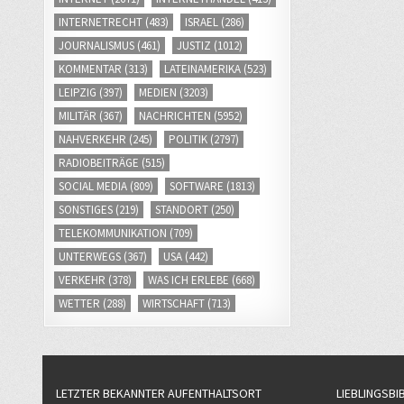
INTERNETRECHT
(483)
ISRAEL
(286)
JOURNALISMUS
(461)
JUSTIZ
(1012)
KOMMENTAR
(313)
LATEINAMERIKA
(523)
LEIPZIG
(397)
MEDIEN
(3203)
MILITÄR
(367)
NACHRICHTEN
(5952)
NAHVERKEHR
(245)
POLITIK
(2797)
RADIOBEITRÄGE
(515)
SOCIAL MEDIA
(809)
SOFTWARE
(1813)
SONSTIGES
(219)
STANDORT
(250)
TELEKOMMUNIKATION
(709)
UNTERWEGS
(367)
USA
(442)
VERKEHR
(378)
WAS ICH ERLEBE
(668)
WETTER
(288)
WIRTSCHAFT
(713)
LETZTER BEKANNTER AUFENTHALTSORT
LIEBLINGSBI