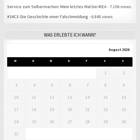
Service zum Selbermachen: Mein letztes Mal bei IKEA
- 7.106 views
#34C3: Die Geschichte einer Falschmeldung
- 6.848 views
WAS ERLEBTE ICH WANN?
August 2026
M
D
M
D
F
S
S
1
2
3
4
5
6
7
8
9
10
11
12
13
14
15
16
17
18
19
20
21
22
23
24
25
26
27
28
29
30
31