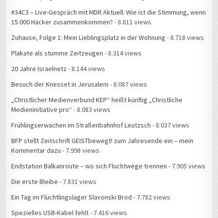
#34C3 – Live-Gespräch mit MDR Aktuell: Wie ist die Stimmung, wenn
15.000 Hacker zusammenkommen?
- 8.811 views
Zuhause, Folge 1: Mein Lieblingsplatz in der Wohnung
- 8.718 views
Plakate als stumme Zeitzeugen
- 8.314 views
20 Jahre Israelnetz
- 8.144 views
Besuch der Knesset in Jerusalem
- 8.087 views
„Christlicher Medienverbund KEP“ heißt künftig „Christliche
Medieninitiative pro“
- 8.083 views
Frühlingserwachen im Straßenbahnhof Leutzsch
- 8.037 views
BFP stellt Zeitschrift GEISTbewegt! zum Jahresende ein – mein
Kommentar dazu
- 7.998 views
Endstation Balkanroute – wo sich Fluchtwege trennen
- 7.905 views
Die erste Bleibe
- 7.831 views
Ein Tag im Flüchtlingslager Slavonski Brod
- 7.782 views
Spezielles USB-Kabel fehlt
- 7.416 views