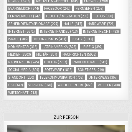
DIGITAL
(3418)
DIGITALE SICHERHEIT
(845)
EUROPA
(1650)
EVANGELISCH
(244)
FACEBOOK
(245)
FERNSEHEN
(253)
FERNVERKEHR
(242)
FLUCHT / MIGRATION
(239)
FOTOS
(380)
GEHEIMDIENST/SPIONAGE
(227)
HALLE
(317)
HARDWARE
(721)
INTERNET
(2671)
INTERNETHANDEL
(413)
INTERNETRECHT
(483)
ISRAEL
(286)
JOURNALISMUS
(461)
JUSTIZ
(1012)
KOMMENTAR
(313)
LATEINAMERIKA
(523)
LEIPZIG
(397)
MEDIEN
(3203)
MILITÄR
(367)
NACHRICHTEN
(5952)
NAHVERKEHR
(245)
POLITIK
(2797)
RADIOBEITRÄGE
(515)
SOCIAL MEDIA
(809)
SOFTWARE
(1813)
SONSTIGES
(219)
STANDORT
(250)
TELEKOMMUNIKATION
(709)
UNTERWEGS
(367)
USA
(442)
VERKEHR
(378)
WAS ICH ERLEBE
(668)
WETTER
(288)
WIRTSCHAFT
(713)
ZUR PERSON