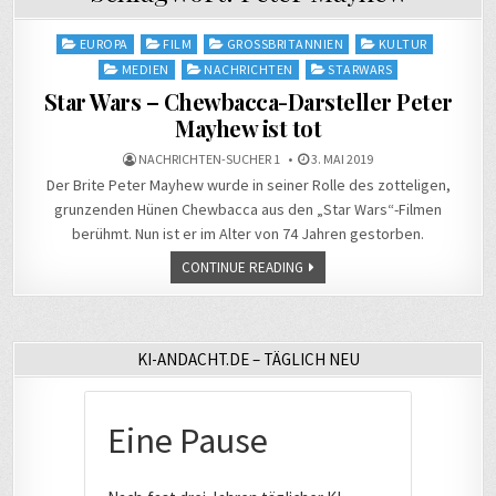
Posted
EUROPA
FILM
GROSSBRITANNIEN
KULTUR
in
MEDIEN
NACHRICHTEN
STARWARS
Star Wars – Chewbacca-Darsteller Peter
Mayhew ist tot
NACHRICHTEN-SUCHER 1
3. MAI 2019
Der Brite Peter Mayhew wurde in seiner Rolle des zotteligen,
grunzenden Hünen Chewbacca aus den „Star Wars“-Filmen
berühmt. Nun ist er im Alter von 74 Jahren gestorben.
CONTINUE READING
KI-ANDACHT.DE – TÄGLICH NEU