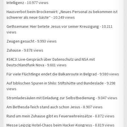
Intelligenz
- 10.977 views
Hausverbot beim Brockenwirt: „Neues Personal zu bekommen ist
schwerer als neue Gäste“
- 10.249 views
Gethsemane: Hier betete Jesus vor seiner Kreuzigung
- 10.211
views
Zeugen gesucht
- 9.993 views
Zuhause
- 9.878 views
#34C3: Live-Gespräch über Datenschutz und NSA mit
Deutschlandfunk Nova
- 9.601 views
Für viele Flüchtlinge endet die Balkanroute in Belgrad
- 9.580 views
Auf biblischen Spuren in Shilo: Stiftshütte und Bundeslade
- 9.298
views
Stromladesäulen mit Einladung zur Selbstbedienung
- 9.047 views
Am Bethesda-Teich stand auch schon Jesus
- 8.907 views
Rund um mein Zuhause gibt es Feuerwehreinsätze
- 8.872 views
Messe Leipzig Hotel-Chaos beim Hacker-Kongress
- 8.819 views