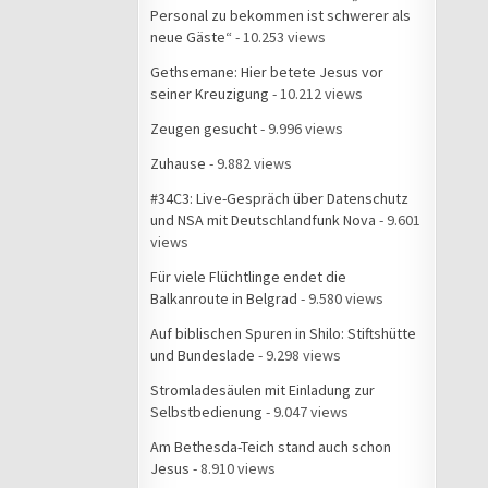
Personal zu bekommen ist schwerer als
neue Gäste“
- 10.253 views
Gethsemane: Hier betete Jesus vor
seiner Kreuzigung
- 10.212 views
Zeugen gesucht
- 9.996 views
Zuhause
- 9.882 views
#34C3: Live-Gespräch über Datenschutz
und NSA mit Deutschlandfunk Nova
- 9.601
views
Für viele Flüchtlinge endet die
Balkanroute in Belgrad
- 9.580 views
Auf biblischen Spuren in Shilo: Stiftshütte
und Bundeslade
- 9.298 views
Stromladesäulen mit Einladung zur
Selbstbedienung
- 9.047 views
Am Bethesda-Teich stand auch schon
Jesus
- 8.910 views