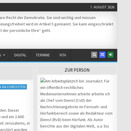
7. AUGUST 2026
re Recht der Demokratie. Sie sind wichtig und müssen
nungsfreiheit wird im Artikel 5 gennannt. Sie kann eingeschränkt
t der persönliche Ehre“ geht.
S
DIGITAL
TERMINE
VITA
ZUR PERSON
Ich bin Journalist. Für
NACHRICHTEN
ein öffentlich-rechtliches
Medienunternehmen arbeite arbeite ich
als Chef vom Dienst (CvD) der
Nachrichtenangebote im Fernseh- und
den. Dieser
Hörfunkbereich sowie als Redakteur vom
 und ein 2.600
Dienst (RvD) beim Hörfunk. Als Autor
il Jerusalems, in
berichte aus der digitalen Welt, u.a. bis
zerstört worden