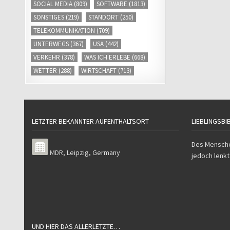
SOCIAL MEDIA
(809)
SOFTWARE
(1813)
SONSTIGES
(219)
STANDORT
(250)
TELEKOMMUNIKATION
(709)
UNTERWEGS
(367)
USA
(442)
VERKEHR
(378)
WAS ICH ERLEBE
(668)
WETTER
(288)
WIRTSCHAFT
(713)
LETZTER BEKANNTER AUFENTHALTSORT
LIEBLINGSBI
Des Mensche
MDR
,
Leipzig
,
Germany
jedoch lenkt
UND HIER DAS ALLERLETZTE…