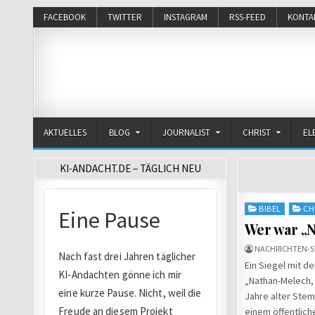
FACEBOOK
TWITTER
INSTAGRAM
RSS-FEED
KONTA
Michael Voß
Journalist und Christ
AKTUELLES
BLOG
JOURNALIST
CHRIST
EL
KI-ANDACHT.DE – TÄGLICH NEU
Posted
BIBEL
CH
in
Wer war „N
NACHRICHTEN-S
Ein Siegel mit 
„Nathan-Melech, 
Jahre alter Stem
einem öffentlic