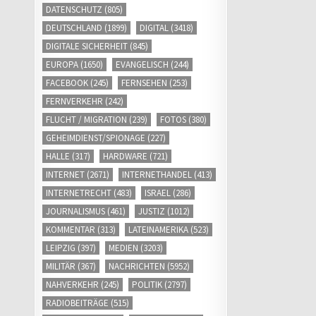
DATENSCHUTZ
(805)
DEUTSCHLAND
(1899)
DIGITAL
(3418)
DIGITALE SICHERHEIT
(845)
EUROPA
(1650)
EVANGELISCH
(244)
FACEBOOK
(245)
FERNSEHEN
(253)
FERNVERKEHR
(242)
FLUCHT / MIGRATION
(239)
FOTOS
(380)
GEHEIMDIENST/SPIONAGE
(227)
HALLE
(317)
HARDWARE
(721)
INTERNET
(2671)
INTERNETHANDEL
(413)
INTERNETRECHT
(483)
ISRAEL
(286)
JOURNALISMUS
(461)
JUSTIZ
(1012)
KOMMENTAR
(313)
LATEINAMERIKA
(523)
LEIPZIG
(397)
MEDIEN
(3203)
MILITÄR
(367)
NACHRICHTEN
(5952)
NAHVERKEHR
(245)
POLITIK
(2797)
RADIOBEITRÄGE
(515)