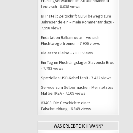
Frühlingserwachen im Straßenbahnhof
Leutzsch
- 8.038 views
BFP stellt Zeitschrift GEISTbewegt! zum
Jahresende ein – mein Kommentar dazu
-
7.998 views
Endstation Balkanroute – wo sich
Fluchtwege trennen
- 7.906 views
Die erste Bleibe
- 7.833 views
Ein Tag im Flüchtlingslager Slavonski Brod
- 7.783 views
Spezielles USB-Kabel fehlt
- 7.422 views
Service zum Selbermachen: Mein letztes
Mal bei IKEA
- 7.109 views
#34C3: Die Geschichte einer
Falschmeldung
- 6.849 views
WAS ERLEBTE ICH WANN?