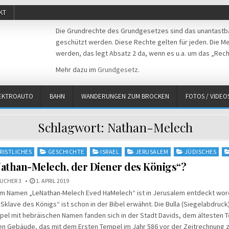
KT
Die Grundrechte des Grundgesetzes sind das unantastba
geschützt werden. Diese Rechte gelten für jeden. Die Mei
werden, das legt Absatz 2 da, wenn es u.a. um das „Rech
Mehr dazu im
Grundgesetz
.
EKTROAUTO
BAHN
WANDERUNGEN ZUM BROCKEN
FOTOS / VIDEO
Schlagwort:
Nathan-Melech
RISTLICHES
GESCHICHTE
ISRAEL
JERUSALEM
JÜDISCHES
athan-Melech, der Diener des Königs“?
UCHER 3
1. APRIL 2019
dem Namen „LeNathan-Melech Eved HaMelech“ ist in Jerusalem entdeckt wor
Sklave des Königs“ ist schon in der Bibel erwähnt. Die Bulla (Siegelabdruck)
pel mit hebräischen Namen fanden sich in der Stadt Davids, dem ältesten Te
hen Gebäude, das mit dem Ersten Tempel im Jahr 586 vor der Zeitrechnung 