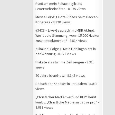
Rund um mein Zuhause gibt es
Feuerwehreinsätze
- 8.875 views
Messe Leipzig Hotel-Chaos beim Hacker-
Kongress
- 8.820 views
#34C3 – Live-Gespräch mit MDR Aktuell:
Wie ist die Stimmung, wenn 15.000 Hacker
zusammenkommen?
- 8.814 views
Zuhause, Folge 1: Mein Lieblingsplatz in
der Wohnung
- 8.723 views
Plakate als stumme Zeitzeugen
- 8.315
views
20 Jahre Israelnetz
- 8.145 views
Besuch der Knesset in Jerusalem
- 8.088
views
„Christlicher Medienverbund KEP“ heißt
künftig „Christliche Medieninitiative pro“
-
8.083 views