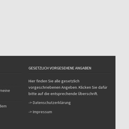
GESETZLICH VORGESEHENE ANGABEN
Hier finden Sie alle gesetzlich
vorgeschriebenen Angeben. Klicken Sie dafür
 meine
bitte auf die entsprechende Überschrift.
-> Datenschutzerklärung
 dem
-> Impressum