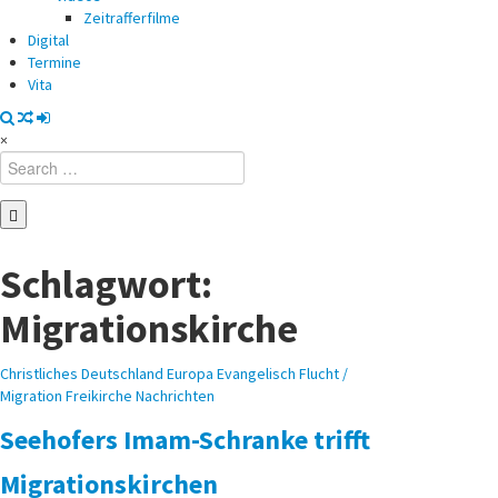
Zeitrafferfilme
Digital
Termine
Vita
×
Search
for:
Schlagwort:
Migrationskirche
Posted
Christliches
Deutschland
Europa
Evangelisch
Flucht /
in
Migration
Freikirche
Nachrichten
Seehofers Imam-Schranke trifft
Migrationskirchen