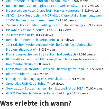
Am Bethesda-Teich stand auch schon Jesus
- 8.907 views
Rund um mein Zuhause gibt es Feuerwehreinsätze
- 8.872 views
Messe Leipzig Hotel-Chaos beim Hacker-Kongress
- 8.819 views
#34C3 – Live-Gespräch mit MDR Aktuell: Wie ist die Stimmung, wenn
15.000 Hacker zusammenkommen?
- 8.810 views
Zuhause, Folge 1: Mein Lieblingsplatz in der Wohnung
- 8.718 views
Plakate als stumme Zeitzeugen
- 8.314 views
20 Jahre Israelnetz
- 8.143 views
Besuch der Knesset in Jerusalem
- 8.087 views
„Christlicher Medienverbund KEP“ heißt künftig „Christliche
Medieninitiative pro“
- 8.081 views
Frühlingserwachen im Straßenbahnhof Leutzsch
- 8.036 views
BFP stellt Zeitschrift GEISTbewegt! zum Jahresende ein – mein
Kommentar dazu
- 7.998 views
Endstation Balkanroute – wo sich Fluchtwege trennen
- 7.905 views
Die erste Bleibe
- 7.830 views
Ein Tag im Flüchtlingslager Slavonski Brod
- 7.781 views
Spezielles USB-Kabel fehlt
- 7.416 views
Service zum Selbermachen: Mein letztes Mal bei IKEA
- 7.106 views
#34C3: Die Geschichte einer Falschmeldung
- 6.847 views
Was erlebte ich wann?