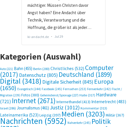
Kategorien (Auswahl)
Computer
Bahn
(455)
Christliches
(532)
Berlin
(280)
Auto
(221)
(2017)
Deutschland
(1899)
Datenschutz
(805)
Digital
(3418)
Europa
Digitale Sicherheit
(845)
(1650)
Evangelisch
(244)
Facebook
(245)
Fernsehen
(253)
Fernverkehr
(242)
Flucht /
Hardware
Fotos
(380)
Halle
(317)
Migration
(239)
Geheimdienst/Spionage
(227)
Internet
(2671)
(721)
Internetrecht
(483)
Internethandel
(413)
Justiz
(1012)
Journalismus
(461)
Kommentar
(313)
Israel
(286)
Medien
(3203)
Lateinamerika
(523)
Leipzig
(397)
Militär
(367)
Nachrichten
(5952)
Politik
Nahverkehr
(245)