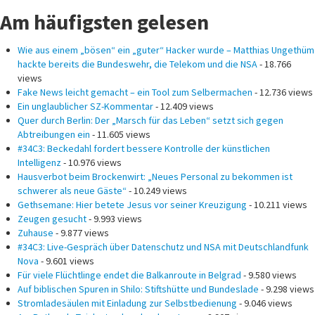
Am häufigsten gelesen
Wie aus einem „bösen“ ein „guter“ Hacker wurde – Matthias Ungethüm
hackte bereits die Bundeswehr, die Telekom und die NSA
- 18.766
views
Fake News leicht gemacht – ein Tool zum Selbermachen
- 12.736 views
Ein unglaublicher SZ-Kommentar
- 12.409 views
Quer durch Berlin: Der „Marsch für das Leben“ setzt sich gegen
Abtreibungen ein
- 11.605 views
#34C3: Beckedahl fordert bessere Kontrolle der künstlichen
Intelligenz
- 10.976 views
Hausverbot beim Brockenwirt: „Neues Personal zu bekommen ist
schwerer als neue Gäste“
- 10.249 views
Gethsemane: Hier betete Jesus vor seiner Kreuzigung
- 10.211 views
Zeugen gesucht
- 9.993 views
Zuhause
- 9.877 views
#34C3: Live-Gespräch über Datenschutz und NSA mit Deutschlandfunk
Nova
- 9.601 views
Für viele Flüchtlinge endet die Balkanroute in Belgrad
- 9.580 views
Auf biblischen Spuren in Shilo: Stiftshütte und Bundeslade
- 9.298 views
Stromladesäulen mit Einladung zur Selbstbedienung
- 9.046 views