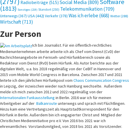
(2797)
Software
Social Media
(809)
Radiobeiträge
(515)
(1813)
Telekommunikation
(709)
Standort
(250)
Sonstiges
(219)
Was ich erlebe
(668)
USA
(442)
Verkehr
(378)
Unterwegs
(367)
Wetter
(288)
Wirtschaft
(713)
Zur Person
Ich bin Journalist. Für ein öffentlich-rechtliches
Medienunternehmen arbeite arbeite ich als Chef vom Dienst (CvD) der
Nachrichtenangebote im Fernseh- und Hörfunkbereich sowie als
Redakteur vom Dienst (RvD) beim Hörfunk. Als Autor berichte aus der
digitalen Welt, u.a. bis 2018 regelmäßig von der CeBIT in Hannover und
2015 vom Mobile World Congress in Barcelona. Zwischen 2017 und 2021
leitete ich den jährlichen Hörfunkpool vom
Chaos Communication Congress
in Leipzig, der inzwischen wieder nach Hamburg wechselte. Außerdem
melde ich mich zwischen 2012 und 2022 regelmäßig von der
Internationalen Funkausstellung
in Berlin. 2016 war ich für meinen
Arbeitgeber auf der
Balkanroute
unterwegs und sprach mit Flüchtlingen.
Hinzu kam eine Vertretungszeit als Hauptstadtkorrespondent für den
Hörfunk in Berlin. Außerdem bin ich engagierter Christ und Mitglied der
Christlichen Medieninitiative pro e.V. Von 2016 bis 2021 war ich
ehrenamtliches Vorstandsmitglied, von 2018 bis 2021 als Vorsitzender.